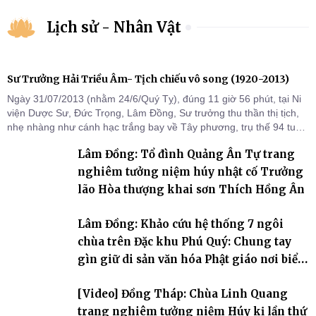
Lịch sử - Nhân Vật
Sư Trưởng Hải Triều Âm- Tịch chiếu vô song (1920-2013)
Ngày 31/07/2013 (nhằm 24/6/Quý Tỵ), đúng 11 giờ 56 phút, tại Ni
viện Dược Sư, Đức Trọng, Lâm Đồng, Sư trưởng thu thần thị tịch,
nhẹ nhàng như cánh hạc trắng bay về Tây phương, trụ thế 94 tuổi
đời, 60 hạ lạp.
Lâm Đồng: Tổ đình Quảng Ân Tự trang
nghiêm tưởng niệm húy nhật cố Trưởng
lão Hòa thượng khai sơn Thích Hồng Ân
Lâm Đồng: Khảo cứu hệ thống 7 ngôi
chùa trên Đặc khu Phú Quý: Chung tay
gìn giữ di sản văn hóa Phật giáo nơi biển
đảo
[Video] Đồng Tháp: Chùa Linh Quang
trang nghiêm tưởng niệm Húy kị lần thứ