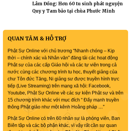
Lâm Đồng: Hơn 60 tu sinh phát nguyện
Quy y Tam bảo tại chùa Phước Minh
QUAN TÂM & HỖ TRỢ
Phật Sự Online với chủ trương “Nhanh chóng – Kịp
thời – chính xác và Nhân văn” đăng tải các hoạt động
Phật sự của các cấp Giáo hội và các tự viện trong cả
nước cùng các chương trình tu học, thuyết giảng của
chư Tôn đức Tăng, Ni giảng sư được truyền hình trực
tiếp (Live Streaming) trên mạng xã hội: Facebook,
Youtube, Phật Sự Online về các sự kiện Phật sự và trên
15 chương trình khác với mục đích “ Đẩy mạnh truyền
thông Phật giáo như một kênh Hoằng pháp …”
Phật Sự Online có trên 60 nhân sự là phóng viên, Ban
Biên tập và các bộ phận khác, vì vậy rất cần sự quan