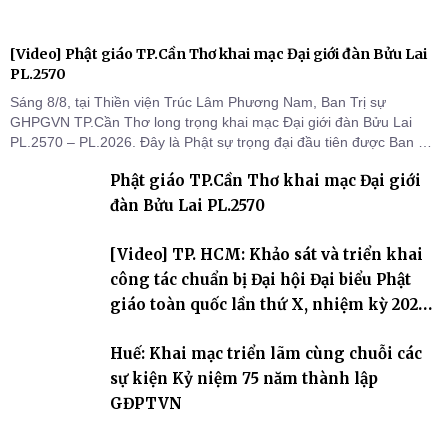
[Video] Phật giáo TP.Cần Thơ khai mạc Đại giới đàn Bửu Lai
PL.2570
Sáng 8/8, tại Thiền viện Trúc Lâm Phương Nam, Ban Trị sự
GHPGVN TP.Cần Thơ long trọng khai mạc Đại giới đàn Bửu Lai
PL.2570 – PL.2026. Đây là Phật sự trọng đại đầu tiên được Ban Trị
sự triển khai sau thành công của Đại hội Phật giáo thành phố lần
Phật giáo TP.Cần Thơ khai mạc Đại giới
thứ I, thể hiện sự quan tâm đối với công tác truyền giới, đào tạo
Tăng tài và tiếp nối mạng mạch Tăng-g
đàn Bửu Lai PL.2570
[Video] TP. HCM: Khảo sát và triển khai
công tác chuẩn bị Đại hội Đại biểu Phật
giáo toàn quốc lần thứ X, nhiệm kỳ 2026-
2031
Huế: Khai mạc triển lãm cùng chuỗi các
sự kiện Kỷ niệm 75 năm thành lập
GĐPTVN