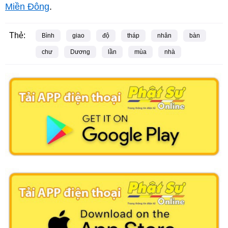
Miền Đông
.
Thẻ:
Bình
giao
độ
tháp
nhân
bàn
chư
Dương
lần
mùa
nhà