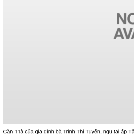
Căn nhà của gia đình bà Trịnh Thị Tuyến, ngụ tại ấp 