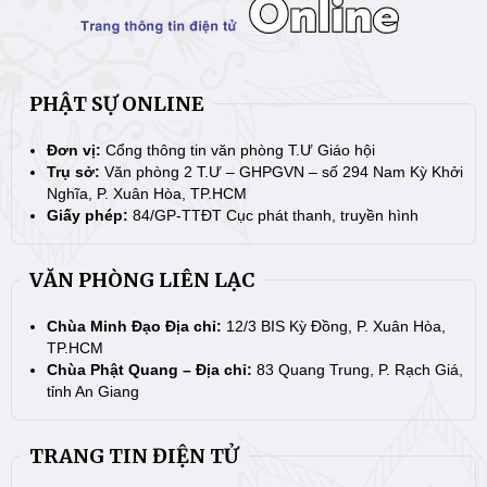
PHẬT SỰ ONLINE
Đơn vị:
Cổng thông tin văn phòng T.Ư Giáo hội
Trụ sở:
Văn phòng 2 T.Ư – GHPGVN – số 294 Nam Kỳ Khởi
Nghĩa, P. Xuân Hòa, TP.HCM
Giấy phép:
84/GP-TTĐT Cục phát thanh, truyền hình
VĂN PHÒNG LIÊN LẠC
Chùa Minh Đạo Địa chỉ:
12/3 BIS Kỳ Đồng, P. Xuân Hòa,
TP.HCM
Chùa Phật Quang – Địa chỉ:
83 Quang Trung, P. Rạch Giá,
tỉnh An Giang
TRANG TIN ĐIỆN TỬ