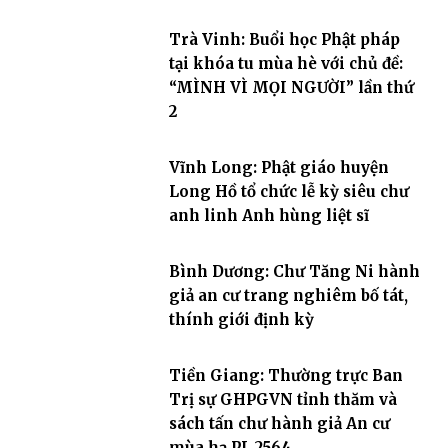
Trà Vinh: Buổi học Phật pháp
tại khóa tu mùa hè với chủ đề:
“MÌNH VÌ MỌI NGƯỜI” lần thứ
2
Vĩnh Long: Phật giáo huyện
Long Hồ tổ chức lễ kỳ siêu chư
anh linh Anh hùng liệt sĩ
Bình Dương: Chư Tăng Ni hành
giả an cư trang nghiêm bố tát,
thính giới định kỳ
Tiền Giang: Thường trực Ban
Trị sự GHPGVN tỉnh thăm và
sách tấn chư hành giả An cư
mùa hạ PL.2564