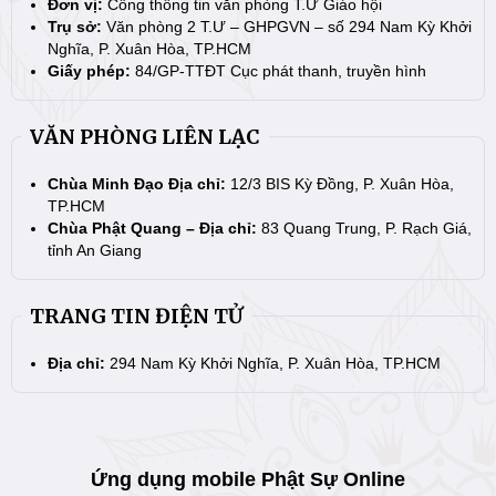
Đơn vị:
Cổng thông tin văn phòng T.Ư Giáo hội
Trụ sở:
Văn phòng 2 T.Ư – GHPGVN – số 294 Nam Kỳ Khởi
Nghĩa, P. Xuân Hòa, TP.HCM
Giấy phép:
84/GP-TTĐT Cục phát thanh, truyền hình
VĂN PHÒNG LIÊN LẠC
Chùa Minh Đạo Địa chỉ:
12/3 BIS Kỳ Đồng, P. Xuân Hòa,
TP.HCM
Chùa Phật Quang – Địa chỉ:
83 Quang Trung, P. Rạch Giá,
tỉnh An Giang
TRANG TIN ĐIỆN TỬ
Địa chỉ:
294 Nam Kỳ Khởi Nghĩa, P. Xuân Hòa, TP.HCM
Ứng dụng mobile Phật Sự Online