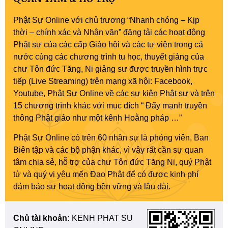
Phật Sự Online với chủ trương “Nhanh chóng – Kịp
thời – chính xác và Nhân văn” đăng tải các hoạt động
Phật sự của các cấp Giáo hội và các tự viện trong cả
nước cùng các chương trình tu học, thuyết giảng của
chư Tôn đức Tăng, Ni giảng sư được truyền hình trực
tiếp (Live Streaming) trên mạng xã hội: Facebook,
Youtube, Phật Sự Online về các sự kiện Phật sự và trên
15 chương trình khác với mục đích “ Đẩy mạnh truyền
thông Phật giáo như một kênh Hoằng pháp …”
Phật Sự Online có trên 60 nhân sự là phóng viên, Ban
Biên tập và các bộ phận khác, vì vậy rất cần sự quan
tâm chia sẻ, hỗ trợ của chư Tôn đức Tăng Ni, quý Phật
tử và quý vị yêu mến Đạo Phật để có được kinh phí
đảm bảo sự hoạt động bền vững và lâu dài.
Chủ tài khoản:
KENH PHAT SU