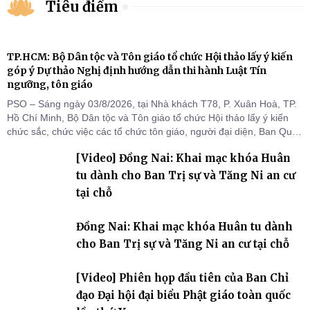
Tiêu điểm
TP.HCM: Bộ Dân tộc và Tôn giáo tổ chức Hội thảo lấy ý kiến
góp ý Dự thảo Nghị định hướng dẫn thi hành Luật Tín
ngưỡng, tôn giáo
PSO – Sáng ngày 03/8/2026, tại Nhà khách T78, P. Xuân Hoà, TP.
Hồ Chí Minh, Bộ Dân tộc và Tôn giáo tổ chức Hội thảo lấy ý kiến
chức sắc, chức việc các tổ chức tôn giáo, người đại diện, Ban Quản
lý cơ sở tín ngưỡng các tỉnh, thành phố khu vực phía Nam nhằm
[Video] Đồng Nai: Khai mạc khóa Huân
góp ý hoàn thiện hồ sơ Dự thảo Nghị định quy định chi tiết một số
điều và biện pháp để tổ chức
tu dành cho Ban Trị sự và Tăng Ni an cư
tại chỗ
Đồng Nai: Khai mạc khóa Huân tu dành
cho Ban Trị sự và Tăng Ni an cư tại chỗ
[Video] Phiên họp đầu tiên của Ban Chỉ
đạo Đại hội đại biểu Phật giáo toàn quốc