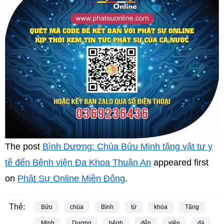
The post
Bình Dương: Chùa Bửu Minh tặng vật tư y
tế đến Bệnh viện Đa Khoa Thuận An
appeared first
on
Phật Sự Online Miền Đông
.
Thẻ:
Bửu
chùa
Bình
tử
khóa
Tăng
Minh
Dương
bệnh
đến
viện
đá