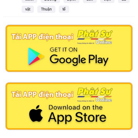
vật
Thuận
tế