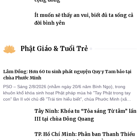
Ít muốn sẽ thấy an vui, biết đủ ta sống cả
đời bình yên
Phật Giáo & Tuổi Trẻ
Lâm Đồng: Hơn 60 tu sinh phát nguyện Quy y Tam bảo tại
chùa Phước Minh
PSO – Sáng 2/8/2026 (nhằm ngày 20/6 năm Bính Ngọ), trong
khuôn khổ khóa sinh hoạt Phật pháp mùa hè "Tay Phật trong tay
con" lần II với chủ đề "Trái tim hiểu biết", chùa Phước Minh (xã
Hàm Kiệm) đã trang nghiêm tổ chức lễ phát nguyện quy y Tam bảo
Tây Ninh: Khóa tu “Tỏa sáng Từ tâm” lần
cho hơn 60 tu sinh.
III tại chùa Đông Quang
TP. Hồ Chí Minh: Phân ban Thanh Thiếu