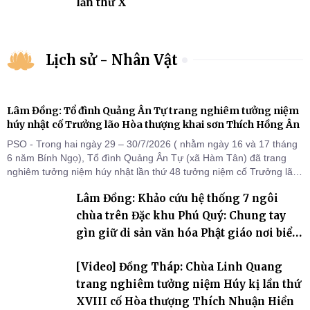
lần thứ X
Lịch sử - Nhân Vật
Lâm Đồng: Tổ đình Quảng Ân Tự trang nghiêm tưởng niệm
húy nhật cố Trưởng lão Hòa thượng khai sơn Thích Hồng Ân
PSO - Trong hai ngày 29 – 30/7/2026 ( nhằm ngày 16 và 17 tháng
6 năm Bính Ngọ), Tổ đình Quảng Ân Tự (xã Hàm Tân) đã trang
nghiêm tưởng niệm húy nhật lần thứ 48 tưởng niệm cố Trưởng lão
Hòa thượng thượng Hồng hạ Ân – bậc khai sơn Tổ đình Quảng Ân.
Lâm Đồng: Khảo cứu hệ thống 7 ngôi
Chư Tôn đức Tăng Ni, môn đồ pháp quyến cùng đông đảo thiện tín
Phật tử đã đồng vân tập về đạo tràng, th
chùa trên Đặc khu Phú Quý: Chung tay
gìn giữ di sản văn hóa Phật giáo nơi biển
đảo
[Video] Đồng Tháp: Chùa Linh Quang
trang nghiêm tưởng niệm Húy kị lần thứ
XVIII cố Hòa thượng Thích Nhuận Hiền