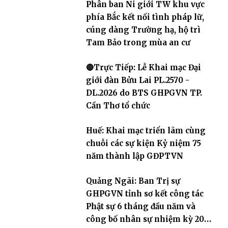
Phân ban Ni giới TW khu vực
phía Bắc kết nối tình pháp lữ,
cúng dàng Trường hạ, hộ trì
Tam Bảo trong mùa an cư
🔴Trực Tiếp: Lễ Khai mạc Đại
giới đàn Bửu Lai PL.2570 -
DL.2026 do BTS GHPGVN TP.
Cần Thơ tổ chức
Huế: Khai mạc triển lãm cùng
chuỗi các sự kiện Kỷ niệm 75
năm thành lập GĐPTVN
Quảng Ngãi: Ban Trị sự
GHPGVN tỉnh sơ kết công tác
Phật sự 6 tháng đầu năm và
công bố nhân sự nhiệm kỳ 2026