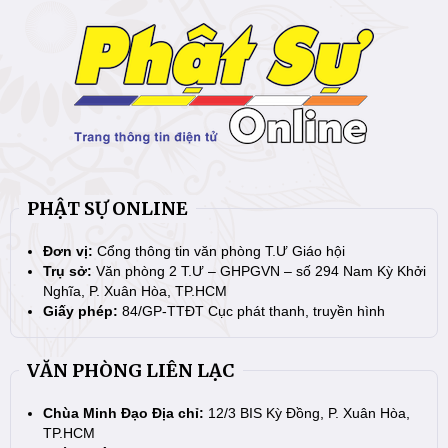
PHẬT SỰ ONLINE
Đơn vị:
Cổng thông tin văn phòng T.Ư Giáo hội
Trụ sở:
Văn phòng 2 T.Ư – GHPGVN – số 294 Nam Kỳ Khởi
Nghĩa, P. Xuân Hòa, TP.HCM
Giấy phép:
84/GP-TTĐT Cục phát thanh, truyền hình
VĂN PHÒNG LIÊN LẠC
Chùa Minh Đạo Địa chỉ:
12/3 BIS Kỳ Đồng, P. Xuân Hòa,
TP.HCM