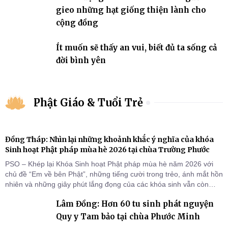
gieo những hạt giống thiện lành cho
cộng đồng
Ít muốn sẽ thấy an vui, biết đủ ta sống cả
đời bình yên
Phật Giáo & Tuổi Trẻ
Đồng Tháp: Nhìn lại những khoảnh khắc ý nghĩa của khóa
Sinh hoạt Phật pháp mùa hè 2026 tại chùa Trường Phước
PSO – Khép lại Khóa Sinh hoạt Phật pháp mùa hè năm 2026 với
chủ đề “Em về bên Phật”, những tiếng cười trong trẻo, ánh mắt hồn
nhiên và những giây phút lắng đọng của các khóa sinh vẫn còn
đọng lại dưới mái chùa Trường Phước (xã Tân Hương, tỉnh Đồng
Lâm Đồng: Hơn 60 tu sinh phát nguyện
Tháp). Những tuần tu học ngắn ngủi nhưng đã trở thành hành
trang quý báu, gieo những hạt giống thiện l
Quy y Tam bảo tại chùa Phước Minh