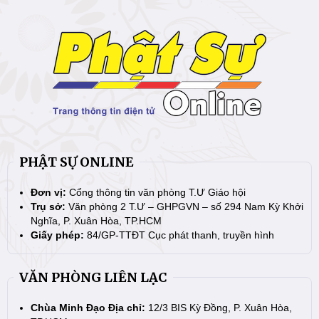
PHẬT SỰ ONLINE
Đơn vị:
Cổng thông tin văn phòng T.Ư Giáo hội
Trụ sở:
Văn phòng 2 T.Ư – GHPGVN – số 294 Nam Kỳ Khởi
Nghĩa, P. Xuân Hòa, TP.HCM
Giấy phép:
84/GP-TTĐT Cục phát thanh, truyền hình
VĂN PHÒNG LIÊN LẠC
Chùa Minh Đạo Địa chỉ:
12/3 BIS Kỳ Đồng, P. Xuân Hòa,