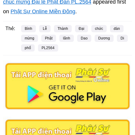
chúc mừng Đại lễ Phật Đản PL.2564
appeared first
on
Phật Sự Online Miền Đông
.
Thẻ:
Bình
Lễ
Thành
Đại
chức
đàn
mừng
Phật
lãnh
Dao
Dương
Di
phố
PL2564