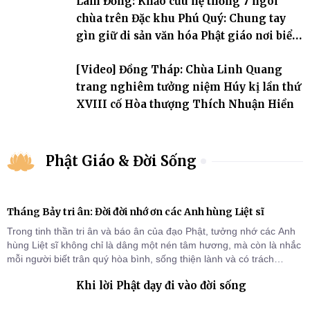
Lâm Đồng: Khảo cứu hệ thống 7 ngôi
chùa trên Đặc khu Phú Quý: Chung tay
gìn giữ di sản văn hóa Phật giáo nơi biển
đảo
[Video] Đồng Tháp: Chùa Linh Quang
trang nghiêm tưởng niệm Húy kị lần thứ
XVIII cố Hòa thượng Thích Nhuận Hiền
Phật Giáo & Đời Sống
Tháng Bảy tri ân: Đời đời nhớ ơn các Anh hùng Liệt sĩ
Trong tinh thần tri ân và báo ân của đạo Phật, tưởng nhớ các Anh
hùng Liệt sĩ không chỉ là dâng một nén tâm hương, mà còn là nhắc
mỗi người biết trân quý hòa bình, sống thiện lành và có trách
nhiệm với quê hương, đất nước.
Khi lời Phật dạy đi vào đời sống