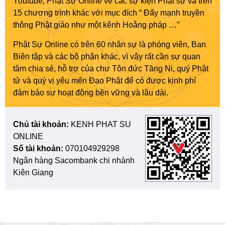
Youtube, Phật Sự Online về các sự kiện Phật sự và trên
15 chương trình khác với mục đích “ Đẩy mạnh truyền
thông Phật giáo như một kênh Hoằng pháp …”
Phật Sự Online có trên 60 nhân sự là phóng viên, Ban
Biên tập và các bộ phận khác, vì vậy rất cần sự quan
tâm chia sẻ, hỗ trợ của chư Tôn đức Tăng Ni, quý Phật
tử và quý vị yêu mến Đạo Phật để có được kinh phí
đảm bảo sự hoạt động bền vững và lâu dài.
Chủ tài khoản:
KENH PHAT SU
ONLINE
Số tài khoản:
070104929298
Ngân hàng Sacombank chi nhánh
Kiên Giang