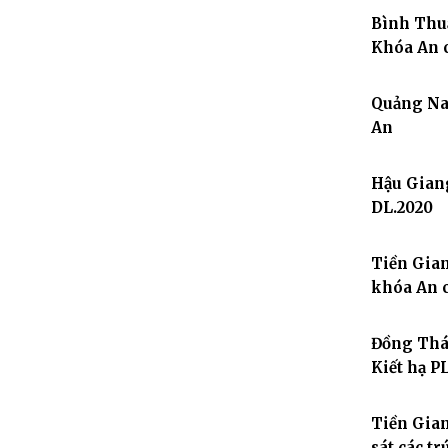
Bình Thuậ
Khóa An c
Quảng Nam
An
Hậu Giang
DL.2020
Tiền Gian
khóa An c
Đồng Thá
Kiết hạ P
Tiền Gian
sát các t