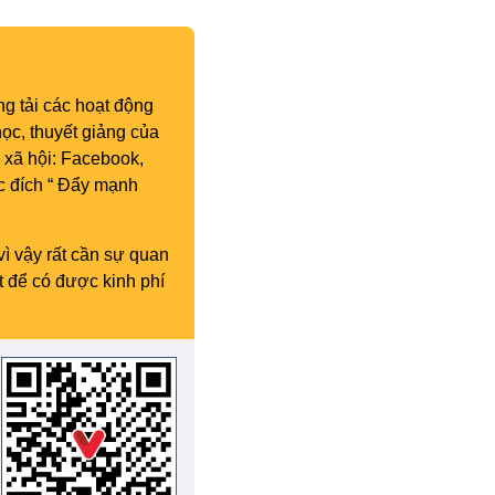
g tải các hoạt động
ọc, thuyết giảng của
 xã hội: Facebook,
c đích “ Đẩy mạnh
vì vậy rất cần sự quan
t để có được kinh phí