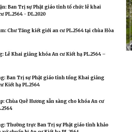
n: Ban Trị sự Phật giáo tỉnh tổ chức lễ khai
ư PL.2564 - DL.2020
: Chư Tăng kiết giới an cư PL.2564 tại chùa Hòa
: Lễ Khai giảng khóa An cư Kiết hạ PL.2564 –
g: Ban Trị sự Phật giáo tỉnh tổng Khai giảng
ư Kiết hạ PL.2564
p: Chùa Quê Hương sẵn sàng cho khóa An cư
L.2564
g: Thường trực Ban Trị sự Phật giáo tỉnh khảo
rú xứ chuẩn bị An cư Kiết hạ PL.2564