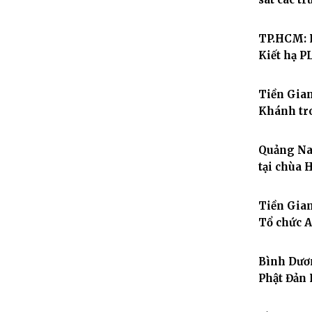
TP.HCM: 
Kiết hạ P
Tiền Gian
Khánh tr
Quảng Nam
tại chùa 
Tiền Gian
Tổ chức A
Bình Dươn
Phật Đản 