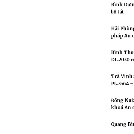
Bình Dươ
bố tát
Hải Phòng
pháp An c
Bình Thuậ
DL.2020 
Trà Vinh:
PL.2564 –
Đồng Nai
khoá An c
Quảng Bìn