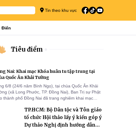
Tin theo khu vực
 Điển
Tiêu điểm
ng Nai: Khai mạc Khóa huân tu tập trung tại
ùa Quốc Ân Khải Tường
ng 6/8 (24/6 năm Bính Ngọ), tại chùa Quốc Ân Khải
ờng (xã Long Phước, TP. Đồng Nai), Ban Trị sự Phật
áo thành phố Đồng Nai đã trang nghiêm khai mạc
a huân tu tập trung trong mùa An cư kiết hạ Phật lịch
TP.HCM: Bộ Dân tộc và Tôn giáo
70 dành cho chư Tăng hành giả an cư tại chỗ khu vực
I, VIII và trường hạ chùa Quốc Ân Khải Tường.
tổ chức Hội thảo lấy ý kiến góp ý
Dự thảo Nghị định hướng dẫn
thi hành Luật Tín ngưỡng, tôn