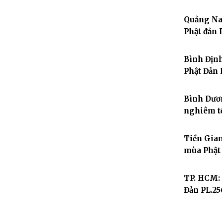
Quảng Na
Phật đản 
Bình Định
Phật Đản 
Bình Dươn
nghiêm tổ
Tiền Gian
mùa Phật 
TP. HCM:
Đản PL.25