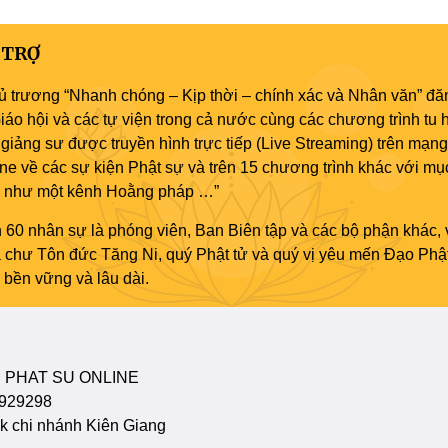
 TRỢ
ủ trương “Nhanh chóng – Kịp thời – chính xác và Nhân văn” đăn
áo hội và các tự viện trong cả nước cùng các chương trình tu h
giảng sư được truyền hình trực tiếp (Live Streaming) trên mạng
ne về các sự kiện Phật sự và trên 15 chương trình khác với mụ
áo như một kênh Hoằng pháp …”
 60 nhân sự là phóng viên, Ban Biên tập và các bộ phận khác, 
ủa chư Tôn đức Tăng Ni, quý Phật tử và quý vị yêu mến Đạo Phậ
bền vững và lâu dài.
 PHAT SU ONLINE
929298
 chi nhánh Kiên Giang