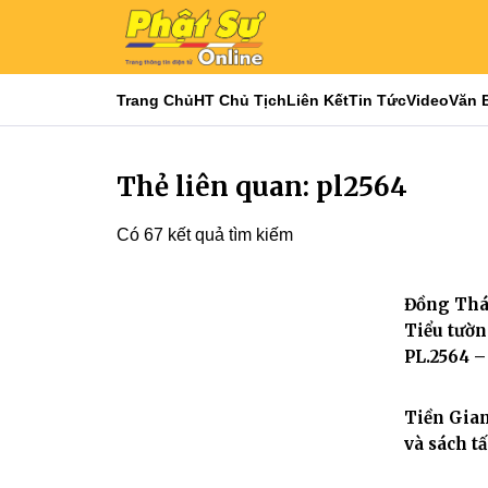
Trang Chủ
HT Chủ Tịch
Liên Kết
Tin Tức
Video
Văn 
Thẻ liên quan: pl2564
Có 67 kết quả tìm kiếm
Đồng Thá
Tiểu tườn
PL.2564 –
Tiền Gia
và sách t