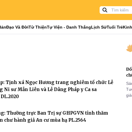
Bản
Đạo Và Đời
Từ Thiện
Tự Viện - Danh Thắng
Lịch Sử
Tuổi Trẻ
Kinh
Đồ
ch
p: Tịnh xá Ngọc Hương trang nghiêm tổ chức Lễ
Sá
g Ni sư Mẫn Liên và Lễ Dâng Pháp y Ca sa
Tư
gi
 DL.2020
Khó
25
ng: Thường trực Ban Trị sự GHPGVN tỉnh thăm
VI
ấn chư hành giả An cư mùa hạ PL.2564