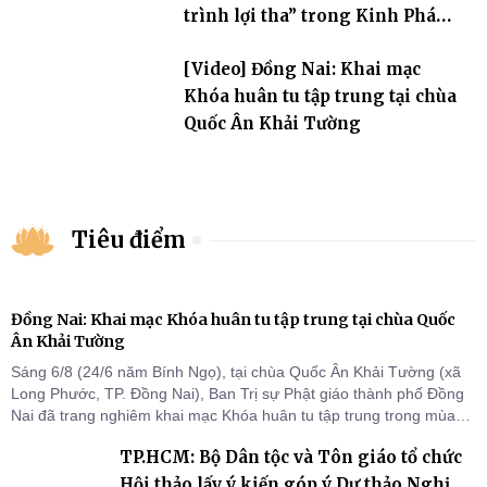
trình lợi tha” trong Kinh Pháp
Hoa
[Video] Đồng Nai: Khai mạc
Khóa huân tu tập trung tại chùa
Quốc Ân Khải Tường
Tiêu điểm
Đồng Nai: Khai mạc Khóa huân tu tập trung tại chùa Quốc
Ân Khải Tường
Sáng 6/8 (24/6 năm Bính Ngọ), tại chùa Quốc Ân Khải Tường (xã
Long Phước, TP. Đồng Nai), Ban Trị sự Phật giáo thành phố Đồng
Nai đã trang nghiêm khai mạc Khóa huân tu tập trung trong mùa
An cư kiết hạ Phật lịch 2570 dành cho chư Tăng hành giả an cư tại
TP.HCM: Bộ Dân tộc và Tôn giáo tổ chức
chỗ khu vực VII, VIII và trường hạ chùa Quốc Ân Khải Tường.
Hội thảo lấy ý kiến góp ý Dự thảo Nghị