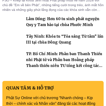
PSO – Khép lại Khóa Sinh hoạt Phật pháp mùa hè năm 2026 với
chủ đề “Em về bên Phật”, những tiếng cười trong trẻo, ánh mắt hồn
nhiên và những giây phút lắng đọng của các khóa sinh vẫn còn
đọng lại dưới mái chùa Trường Phước (xã Tân Hương, tỉnh Đồng
Lâm Đồng: Hơn 60 tu sinh phát nguyện
Tháp). Những tuần tu học ngắn ngủi nhưng đã trở thành hành
trang quý báu, gieo những hạt giống thiện l
Quy y Tam bảo tại chùa Phước Minh
Tây Ninh: Khóa tu “Tỏa sáng Từ tâm” lần
III tại chùa Đông Quang
TP. Hồ Chí Minh: Phân ban Thanh Thiếu
nhi Phật tử và Phân ban Hoằng pháp
Thanh thiếu niên TƯ tổng kết công tác
Phật sự nhiệm kỳ IX (2022 – 2027)
QUAN TÂM & HỖ TRỢ
Phật Sự Online với chủ trương “Nhanh chóng – Kịp
thời – chính xác và Nhân văn” đăng tải các hoạt động