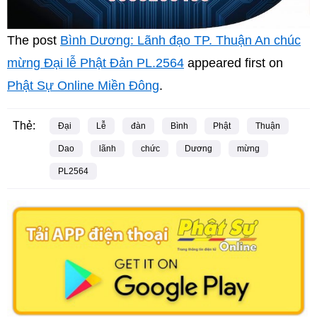
The post
Bình Dương: Lãnh đạo TP. Thuận An chúc
mừng Đại lễ Phật Đản PL.2564
appeared first on
Phật Sự Online Miền Đông
.
Thẻ:
Đại
Lễ
đàn
Bình
Phật
Thuận
Dao
lãnh
chức
Dương
mừng
PL2564