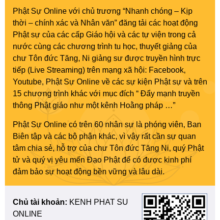
Phật Sự Online với chủ trương “Nhanh chóng – Kịp
thời – chính xác và Nhân văn” đăng tải các hoạt động
Phật sự của các cấp Giáo hội và các tự viện trong cả
nước cùng các chương trình tu học, thuyết giảng của
chư Tôn đức Tăng, Ni giảng sư được truyền hình trực
tiếp (Live Streaming) trên mạng xã hội: Facebook,
Youtube, Phật Sự Online về các sự kiện Phật sự và trên
15 chương trình khác với mục đích “ Đẩy mạnh truyền
thông Phật giáo như một kênh Hoằng pháp …”
Phật Sự Online có trên 60 nhân sự là phóng viên, Ban
Biên tập và các bộ phận khác, vì vậy rất cần sự quan
tâm chia sẻ, hỗ trợ của chư Tôn đức Tăng Ni, quý Phật
tử và quý vị yêu mến Đạo Phật để có được kinh phí
đảm bảo sự hoạt động bền vững và lâu dài.
Chủ tài khoản:
KENH PHAT SU
ONLINE