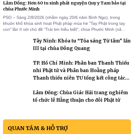
Lâm Đồng: Hơn 60 tu sinh phát nguyện Quy y Tam bảo tại
chùa Phước Minh
PSO – Sáng 2/8/2026 (nhằm ngày 20/6 năm Bính Ngọ), trong
khuôn khổ khóa sinh hoạt Phật pháp mùa hè "Tay Phật trong tay
con" lần II với chủ đề "Trái tim hiểu biết", chùa Phước Minh (xã
Hàm Kiệm) đã trang nghiêm tổ chức lễ phát nguyện quy y Tam bảo
Tây Ninh: Khóa tu “Tỏa sáng Từ tâm” lần
cho hơn 60 tu sinh.
III tại chùa Đông Quang
TP. Hồ Chí Minh: Phân ban Thanh Thiếu
nhi Phật tử và Phân ban Hoằng pháp
Thanh thiếu niên TƯ tổng kết công tác
Phật sự nhiệm kỳ IX (2022 – 2027)
Lâm Đồng: Chùa Giác Hải trang nghiêm
tổ chức lễ Hằng thuận cho đôi Phật tử
QUAN TÂM & HỖ TRỢ