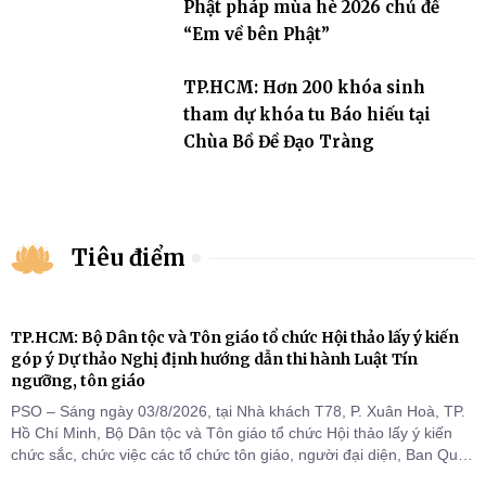
Phật pháp mùa hè 2026 chủ đề
“Em về bên Phật”
TP.HCM: Hơn 200 khóa sinh
tham dự khóa tu Báo hiếu tại
Chùa Bồ Đề Đạo Tràng
Tiêu điểm
TP.HCM: Bộ Dân tộc và Tôn giáo tổ chức Hội thảo lấy ý kiến
góp ý Dự thảo Nghị định hướng dẫn thi hành Luật Tín
ngưỡng, tôn giáo
PSO – Sáng ngày 03/8/2026, tại Nhà khách T78, P. Xuân Hoà, TP.
Hồ Chí Minh, Bộ Dân tộc và Tôn giáo tổ chức Hội thảo lấy ý kiến
chức sắc, chức việc các tổ chức tôn giáo, người đại diện, Ban Quản
lý cơ sở tín ngưỡng các tỉnh, thành phố khu vực phía Nam nhằm