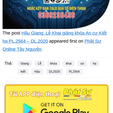
The post
Hậu Giang: Lễ Khai giảng khóa An cư Kiết
hạ PL.2564 – DL.2020
appeared first on
Phật Sự
Online Tây Nguyên
.
Thẻ:
Giang
Lễ
khóa
khai
cư
hạ
kiết
Hậu
DL2020
PL2564