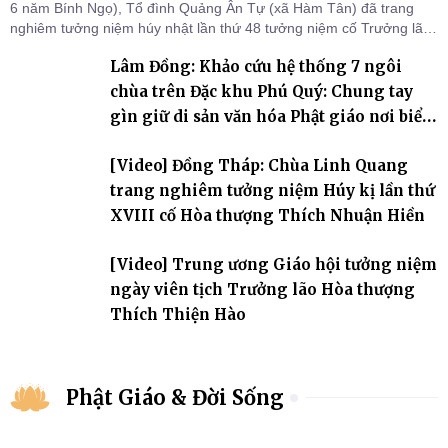
6 năm Bính Ngọ), Tổ đình Quảng Ân Tự (xã Hàm Tân) đã trang
nghiêm tưởng niệm húy nhật lần thứ 48 tưởng niệm cố Trưởng lão
Hòa thượng thượng Hồng hạ Ân – bậc khai sơn Tổ đình Quảng Ân.
Lâm Đồng: Khảo cứu hệ thống 7 ngôi
Chư Tôn đức Tăng Ni, môn đồ pháp quyến cùng đông đảo thiện tín
Phật tử đã đồng vân tập về đạo tràng, th
chùa trên Đặc khu Phú Quý: Chung tay
gìn giữ di sản văn hóa Phật giáo nơi biển
đảo
[Video] Đồng Tháp: Chùa Linh Quang
trang nghiêm tưởng niệm Húy kị lần thứ
XVIII cố Hòa thượng Thích Nhuận Hiền
[Video] Trung ương Giáo hội tưởng niệm
ngày viên tịch Trưởng lão Hòa thượng
Thích Thiện Hào
Phật Giáo & Đời Sống