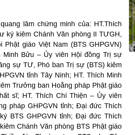
 quang lâm chứng minh của: HT.Thích
ư ký kiêm Chánh Văn phòng II TƯGH,
ội Phật giáo Việt Nam (BTS GHPGVN)
h Minh Bửu – Ủy viên Hội đồng Trị sự
ng sự TƯ, Phó ban Trị sự (BTS) kiêm
PGVN tỉnh Tây Ninh; HT. Thích Minh
iêm Trưởng ban Hoằng pháp Phật giáo
hất sĩ; HT. Thích Chí Thiện – Ủy viên
ng pháp GHPGVN tỉnh; Đại đức Thích
ký BTS GHPGVN tỉnh; Đại đức Thích
kiêm Chánh Văn phòng BTS Phật giáo