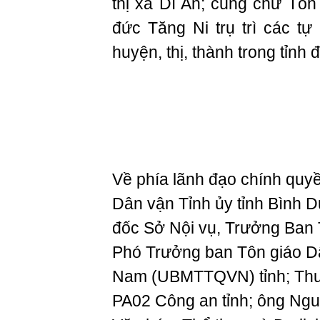
thị xã Dĩ An; cùng chư Tô
đức Tăng Ni trụ trì các tự
huyện, thị, thành trong tỉnh
Về phía lãnh đạo chính qu
Dân vận Tỉnh ủy tỉnh Bình 
đốc Sở Nội vụ, Trưởng Ban 
Phó Trưởng ban Tôn giáo Dâ
Nam (UBMTTQVN) tỉnh; Thư
PA02 Công an tỉnh; ông Ng