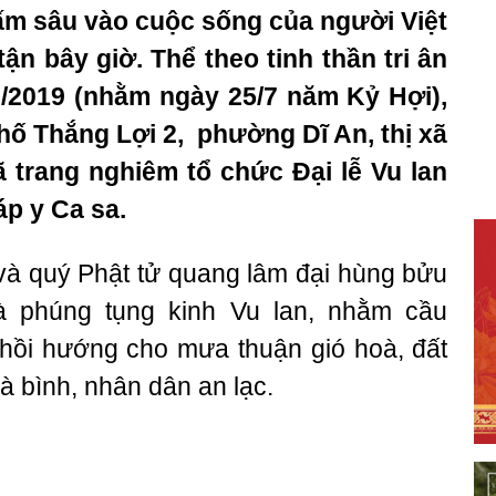
ấm sâu vào cuộc sống của người Việt
ận bây giờ. Thể theo tinh thần tri ân
8/2019 (nhằm ngày 25/7 năm Kỷ Hợi),
phố Thắng Lợi 2, phường Dĩ An, thị xã
 trang nghiêm tổ chức Đại lễ Vu lan
áp y Ca sa.
và quý Phật tử quang lâm đại hùng bửu
à phúng tụng kinh Vu lan, nhằm cầu
ồi hướng cho mưa thuận gió hoà, đất
à bình, nhân dân an lạc.