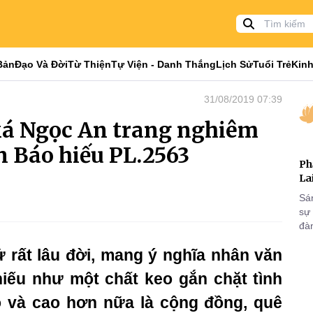
Bản
Đạo Và Đời
Từ Thiện
Tự Viện - Danh Thắng
Lịch Sử
Tuổi Trẻ
Kinh
31/08/2019 07:39
xá Ngọc An trang nghiêm
an Báo hiếu PL.2563
Ph
La
Sá
sự
đà
ử rất lâu đời, mang ý nghĩa nhân văn
hiếu như một chất keo gắn chặt tình
ọ và cao hơn nữa là cộng đồng, quê