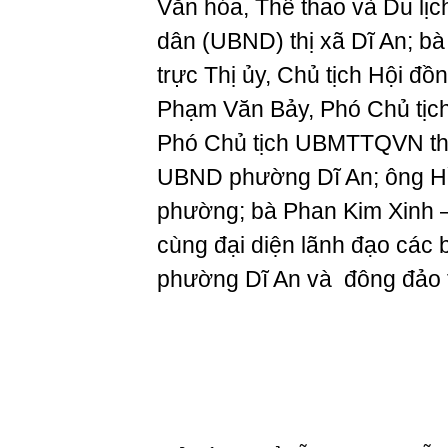
Văn hóa, Thể thao và Du lịc
dân (UBND) thị xã Dĩ An; b
trực Thị ủy, Chủ tịch Hội đ
Phạm Văn Bảy, Phó Chủ tịc
Phó Chủ tịch UBMTTQVN thị
UBND phường Dĩ An; ông H
phường; bà Phan Kim Xinh 
cùng đại diện lãnh đạo các b
phường Dĩ An và đông đảo t