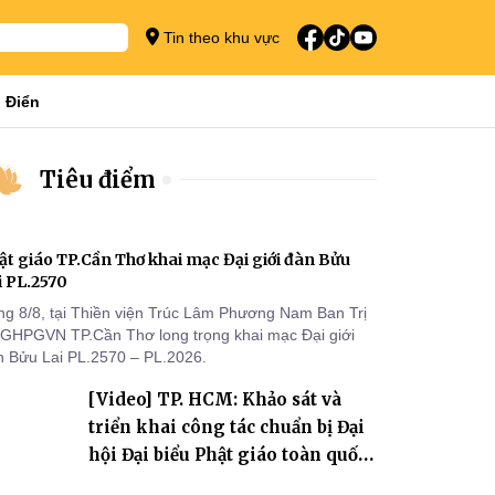
Tin theo khu vực
 Điển
Tiêu điểm
ật giáo TP.Cần Thơ khai mạc Đại giới đàn Bửu
i PL.2570
ng 8/8, tại Thiền viện Trúc Lâm Phương Nam Ban Trị
 GHPGVN TP.Cần Thơ long trọng khai mạc Đại giới
n Bửu Lai PL.2570 – PL.2026.
[Video] TP. HCM: Khảo sát và
triển khai công tác chuẩn bị Đại
hội Đại biểu Phật giáo toàn quốc
lần thứ X, nhiệm kỳ 2026-2031