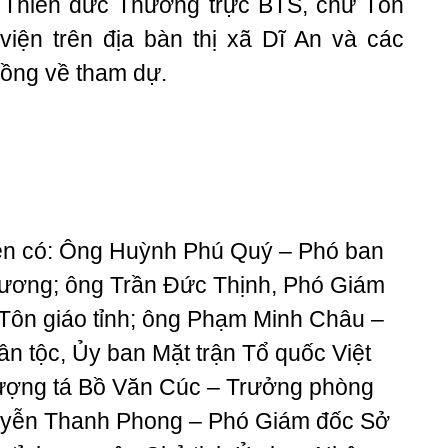
n Thiền đức Thường trực BTS, chư Tôn
 viện trên địa bàn thị xã Dĩ An và các
 đồng về tham dự.
yền có: Ông Huỳnh Phú Quý – Phó ban
Dương; ông Trần Đức Thịnh, Phó Giám
Tôn giáo tỉnh; ông Phạm Minh Châu –
n tộc, Ủy ban Mặt trận Tổ quốc Việt
ợng tá Bồ Văn Cúc – Trưởng phòng
uyễn Thanh Phong – Phó Giám đốc Sở