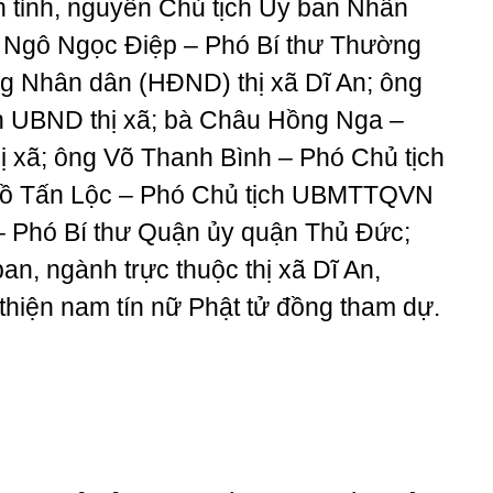
h tỉnh, nguyên Chủ tịch Ủy ban Nhân
à Ngô Ngọc Điệp – Phó Bí thư Thường
ồng Nhân dân (HĐND) thị xã Dĩ An; ông
h UBND thị xã; bà Châu Hồng Nga –
 xã; ông Võ Thanh Bình – Phó Chủ tịch
ồ Tấn Lộc – Phó Chủ tịch UBMTTQVN
– Phó Bí thư Quận ủy quận Thủ Đức;
an, ngành trực thuộc thị xã Dĩ An,
hiện nam tín nữ Phật tử đồng tham dự.