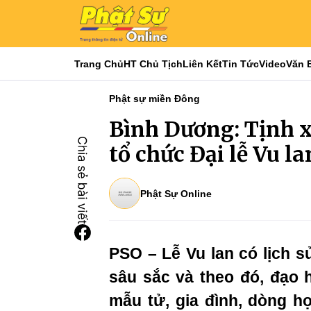
Trang Chủ
HT Chủ Tịch
Liên Kết
Tin Tức
Video
Văn 
Phật sự miền Đông
Bình Dương: Tịnh 
tổ chức Đại lễ Vu l
Phật Sự Online
PSO – Lễ Vu lan có lịch s
sâu sắc và theo đó, đạo 
mẫu tử, gia đình, dòng h