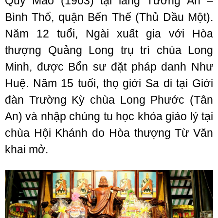
Quý Mão (1903) tại làng Tương An –
Bình Thổ, quận Bến Thế (Thủ Dầu Một).
Năm 12 tuổi, Ngài xuất gia với Hòa
thượng Quảng Long trụ trì chùa Long
Minh, được Bổn sư đặt pháp danh Như
Huệ. Năm 15 tuổi, thọ giới Sa di tại Giới
đàn Trường Kỳ chùa Long Phước (Tân
An) và nhập chúng tu học khóa giáo lý tại
chùa Hội Khánh do Hòa thượng Từ Văn
khai mở.