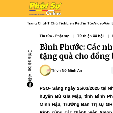
Trang Chủ
HT Chủ Tịch
Liên Kết
Tin Tức
Video
Văn 
Tin tức - Phật sự
Từ thiện Xã hội
Bình Phước: Các n
tặng quà cho đồng 
Thích Nữ Minh An
PSO- Sáng ngày 25/03/2025 tại 
huyện Bù Gia Mập, tỉnh Bình P
Minh Hậu, Trưởng Ban Trị sự GH
Bình cùng các thành viên Salo