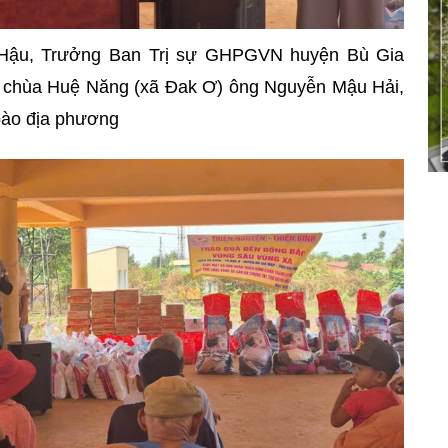
 Hậu, Trưởng Ban Trị sự GHPGVN huyện Bù Gia
trì chùa Huệ Năng (xã Đak Ơ) ông Nguyễn Mậu Hải,
bào địa phương