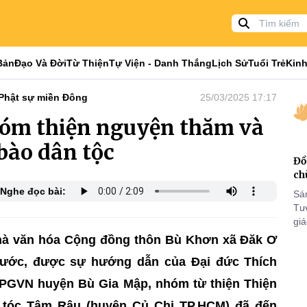
Bản
Đạo Và Đời
Từ Thiện
Tự Viện - Danh Thắng
Lịch Sử
Tuổi Trẻ
Kinh
Phật sự miền Đông
25/03/2025 17:17
hóm thiện nguyện thăm và
bào dân tộc
Đồ
ch
Nghe đọc bài:
Sá
Tư
gi
Khó
Nhà văn hóa Cộng đồng thôn Bù Khơn xã Đăk Ơ
25
hước, được sự hướng dẫn của Đại đức Thích
VI
PGVN huyện Bù Gia Mập, nhóm từ thiện Thiện
n tóc Tâm Râu (huyện Củ Chi TP.HCM) đã đến