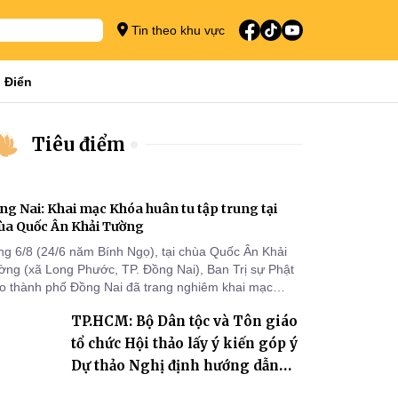
Tin theo khu vực
 Điển
Tiêu điểm
ng Nai: Khai mạc Khóa huân tu tập trung tại
ùa Quốc Ân Khải Tường
ng 6/8 (24/6 năm Bính Ngọ), tại chùa Quốc Ân Khải
ờng (xã Long Phước, TP. Đồng Nai), Ban Trị sự Phật
áo thành phố Đồng Nai đã trang nghiêm khai mạc
a huân tu tập trung trong mùa An cư kiết hạ Phật lịch
TP.HCM: Bộ Dân tộc và Tôn giáo
70 dành cho chư Tăng hành giả an cư tại chỗ khu vực
I, VIII và trường hạ chùa Quốc Ân Khải Tường.
tổ chức Hội thảo lấy ý kiến góp ý
Dự thảo Nghị định hướng dẫn
thi hành Luật Tín ngưỡng, tôn