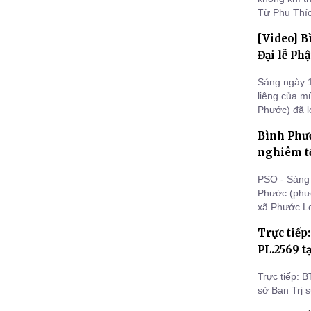
Từ Phụ Thí
trọng tổ ch
[Video] 
Phước Thạn
Đại lễ Phậ
Sáng ngày 1
liêng của m
Phước) đã l
sư Thích Nữ
Bình Phướ
GHPGVN tỉnh,
nghiêm tổ
PSO - Sáng 
Phước (phư
xã Phước Lo
DL.2025 tro
Trực tiếp
PL.2569 t
Trực tiếp: 
sở Ban Trị 