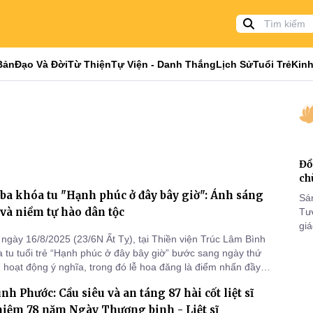
Bản
Đạo Và Đời
Từ Thiện
Tự Viện - Danh Thắng
Lịch Sử
Tuổi Trẻ
Kinh
Đồ
ch
ba khóa tu "Hạnh phúc ở đây bây giờ": Ánh sáng
Sá
và niềm tự hào dân tộc
Tư
gi
ngày 16/8/2025 (23/6N Ất Tỵ), tại Thiền viện Trúc Lâm Bình
Khó
 tu tuổi trẻ “Hạnh phúc ở đây bây giờ” bước sang ngày thứ
25
u hoạt động ý nghĩa, trong đó lễ hoa đăng là điểm nhấn đầy
VI
 lại dư âm sâu lắng trong trái tim người tham dự.
nh Phước: Cầu siêu và an táng 87 hài cốt liệt sĩ
iệm 78 năm Ngày Thương binh - Liệt sĩ