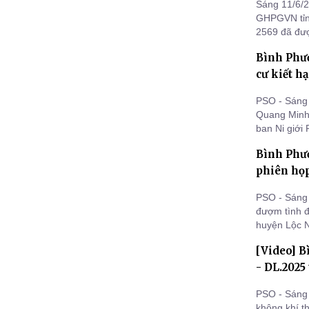
Sáng 11/6/2
GHPGVN tỉnh
2569 đã đượ
hướng dẫn 
Bình Phướ
cư kiết h
PSO - Sáng 
Quang Minh 
ban Ni giới
cư kiết hạ P
Bình Phư
phiên họp
PSO - Sáng 
đượm tình đ
huyện Lộc N
Lộc Ninh, t
[Video] B
tác Phật sự
tháng cuối 
- DL.2025
PSO - Sáng 
không khí t