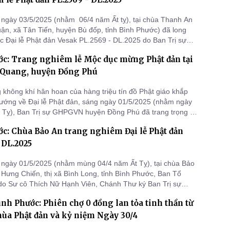
ngày 03/5/2025 (nhằm 06/4 năm Ất tỵ), tại chùa Thanh An
n, xã Tân Tiến, huyện Bù đốp, tỉnh Bình Phước) đã long
ức Đại lễ Phật đản Vesak PL.2569 - DL.2025 do Ban Trị sự
ện Bù đốp tổ chức.
ớc: Trang nghiêm lễ Mộc dục mừng Phật đản tại
 Quang, huyện Đồng Phú
 không khí hân hoan của hàng triệu tín đồ Phật giáo khắp
ớng về Đại lễ Phật đản, sáng ngày 01/5/2025 (nhằm ngày
 Tỵ), Ban Trị sự GHPGVN huyện Đồng Phú đã trang trọng tổ
 dục tại chùa Vạn Quang (xã Đồng Tiến, huyện Đồng Phú).
c: Chùa Bảo An trang nghiêm Đại lễ Phật đản
 DL.2025
ngày 01/5/2025 (nhằm mùng 04/4 năm Ất Tỵ), tại chùa Bảo
Hưng Chiến, thị xã Bình Long, tỉnh Bình Phước, Ban Tổ
 do Sư cô Thích Nữ Hạnh Viên, Chánh Thư ký Ban Trị sự
xã Bình Long, Trụ trì chùa Bảo An, làm Trưởng ban, đã long
ình Phước: Phiên chợ 0 đồng lan tỏa tinh thần từ
ức Đại lễ Phật đản PL.2569 – DL.2025.
ùa Phật đản và kỷ niệm Ngày 30/4