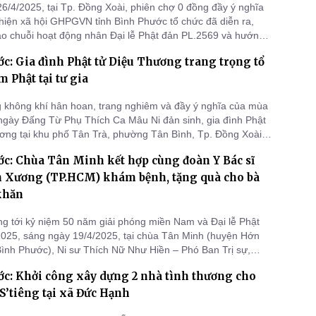
6/4/2025, tại Tp. Đồng Xoài, phiên chợ 0 đồng đầy ý nghĩa
hiện xã hội GHPGVN tỉnh Bình Phước tổ chức đã diễn ra,
o chuỗi hoạt động nhân Đại lễ Phật đản PL.2569 và hướng
ng Đại lễ Phật đản Vesak Liên Hiệp Quốc 2025 tại TP.HCM,
c: Gia đình Phật tử Diệu Thương trang trọng tổ
hiết thực kỷ niệm 50 năm Ngày Giải phóng miền Nam
- 30/4/2
m Phật tại tư gia
 không khí hân hoan, trang nghiêm và đầy ý nghĩa của mùa
ngày Đấng Từ Phụ Thích Ca Mâu Ni đản sinh, gia đình Phật
ơng tại khu phố Tân Trà, phường Tân Bình, Tp. Đồng Xoài
 thiết trí lễ đài Phật đản tại tư gia để cùng nhau tưởng niệm
c: Chùa Tân Minh kết hợp cùng đoàn Y Bác sĩ
ông hạnh cao cả của Ngài.
h Xương (TP.HCM) khám bệnh, tặng quà cho bà
khăn
 tới kỷ niệm 50 năm giải phóng miền Nam và Đại lễ Phật
025, sáng ngày 19/4/2025, tại chùa Tân Minh (huyện Hớn
Bình Phước), Ni sư Thích Nữ Như Hiền – Phó Ban Trị sự,
Từ thiện xã hội Phật giáo tỉnh, Trụ trì chùa Tân Minh đã phối
c: Khởi công xây dựng 2 nhà tình thương cho
àn Y Bác sĩ chùa Vĩnh Xương (quận 3, TP.HCM) tổ chức
h kh
S’tiêng tại xã Đức Hạnh