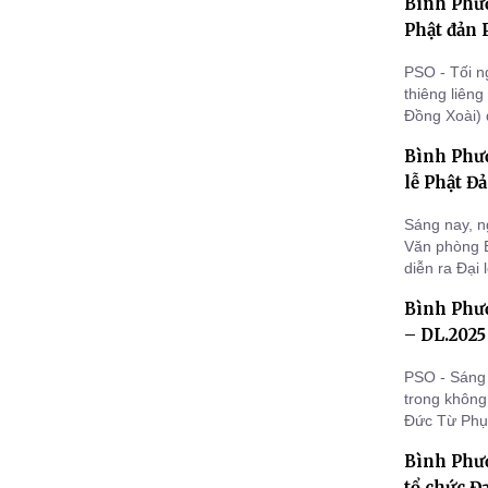
Bình Phướ
Phật đản 
PSO - Tối n
thiêng liên
Đồng Xoài) 
thu hút đôn
Bình Phư
về tham dự
lễ Phật Đ
Sáng nay, n
Văn phòng 
diễn ra Đại
của trên 10
Bình Phướ
– DL.2025
PSO - Sáng
trong không
Đức Từ Phụ
long trọng t
Bình Phướ
chùa Phước
tổ chức Đ