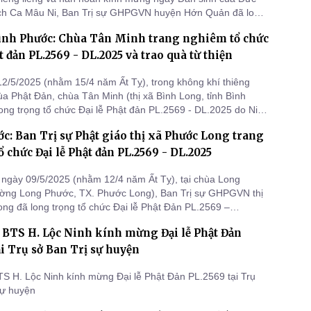
ch Ca Mâu Ni, Ban Trị sự GHPGVN huyện Hớn Quản đã long
ức Đại lễ Phật đản Phật lịch 2569 – Dương lịch 2025 tại chùa
Bình Phước: Chùa Tân Minh trang nghiêm tổ chức
h, xã Đồng Nơ, huyện Hớn Quản, tỉnh Bình Phước.
t đản PL.2569 - DL.2025 và trao quà từ thiện
2/5/2025 (nhằm 15/4 năm Ất Tỵ), trong không khí thiêng
ùa Phật Đản, chùa Tân Minh (thị xã Bình Long, tỉnh Bình
ong trọng tổ chức Đại lễ Phật đản PL.2569 - DL.2025 do Ni
 Như Hiền - Phó Ban Trị sự, Trưởng Ban Từ thiện xã hội
c: Ban Trị sự Phật giáo thị xã Phước Long trang
 trụ trì chùa - chủ lễ.
 chức Đại lễ Phật đản PL.2569 - DL.2025
ngày 09/5/2025 (nhằm 12/4 năm Ất Tỵ), tại chùa Long
ờng Long Phước, TX. Phước Long), Ban Trị sự GHPGVN thị
ng đã long trọng tổ chức Đại lễ Phật Đản PL.2569 –
ng không khí trang nghiêm, thiêng liêng.
: BTS H. Lộc Ninh kính mừng Đại lễ Phật Đản
ại Trụ sở Ban Trị sự huyện
BTS H. Lộc Ninh kính mừng Đại lễ Phật Đản PL.2569 tại Trụ
sự huyện