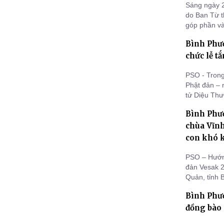
Sáng ngày 2
do Ban Từ t
góp phần và
tới chào mừ
Bình Phướ
đồng thời t
(30/4/1975 
chức lễ tắ
PSO - Trong
Phật đản – 
tử Diệu Thư
đã thành tâm
Bình Phướ
và tri ân c
chùa Vĩn
con khó 
PSO – Hướng
đản Vesak 2
Quản, tỉnh 
Trưởng Ban 
Bình Phướ
hợp cùng đo
chương trìn
đồng bào 