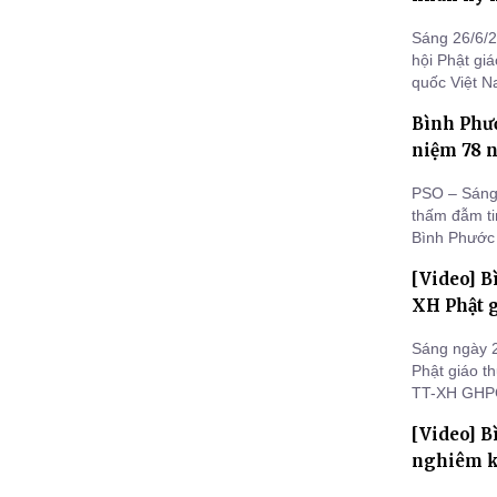
Sáng 26/6/20
hội Phật gi
quốc Việt N
siêu và an t
Bình Phướ
niệm 78 n
PSO – Sáng 
thấm đẫm tin
Bình Phước 
Bộ Chỉ huy 
[Video] 
hài cốt liệt
XH Phật g
Sáng ngày 2
Phật giáo 
TT-XH GHPG
phát quà từ
[Video] B
Tỉnh Hội (B
nghiêm kh