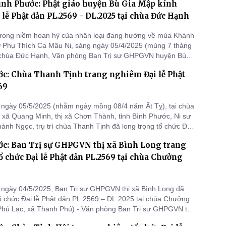
ình Phước: Phật giáo huyện Bù Gia Mập kính
lễ Phật đản PL.2569 - DL.2025 tại chùa Đức Hạnh
trong niềm hoan hỷ của nhân loại đang hướng về mùa Khánh
 Phụ Thích Ca Mâu Ni, sáng ngày 05/4/2025 (mùng 7 tháng
ại chùa Đức Hạnh, Văn phòng Ban Trị sự GHPGVN huyện Bù
 trang nghiêm diễn ra Đại lễ kính mừng Phật Đản PL.2569-
ớc: Chùa Thanh Tịnh trang nghiêm Đại lễ Phật
 sự tham gia của trên 1000 Phật tử và đồng bào các giới.
69
ngày 05/5/2025 (nhằm ngày mồng 08/4 năm Ất Tỵ), tại chùa
 xã Quang Minh, thị xã Chơn Thành, tỉnh Bình Phước, Ni sư
ành Ngọc, trụ trì chùa Thanh Tịnh đã long trọng tổ chức Đại
 PL.2569 - DL.2025.
ớc: Ban Trị sự GHPGVN thị xã Bình Long trang
 chức Đại lễ Phật đản PL.2569 tại chùa Chưởng
ngày 04/5/2025, Ban Trị sự GHPGVN thị xã Bình Long đã
tổ chức Đại lễ Phật đản PL.2569 – DL.2025 tại chùa Chưởng
hú Lạc, xã Thanh Phú) - Văn phòng Ban Trị sự GHPGVN thị