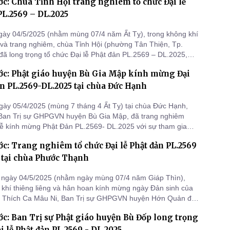
c: Chùa Tỉnh Hội trang nghiêm tổ chức Đại lễ
PL.2569 – DL.2025
gày 04/5/2025 (nhằm mùng 07/4 năm Ất Tỵ), trong không khí
g và trang nghiêm, chùa Tỉnh Hội (phường Tân Thiện, Tp.
đã long trọng tổ chức Đại lễ Phật đản PL.2569 – DL.2025,
g đảo chư Tôn đức, lãnh đạo các cấp và hàng ngàn Phật tử
ớc: Phật giáo huyện Bù Gia Mập kính mừng Đại
.
ản PL.2569-DL.2025 tại chùa Đức Hạnh
gày 05/4/2025 (mùng 7 tháng 4 Ất Tỵ) tại chùa Đức Hạnh,
Ban Trị sự GHPGVN huyện Bù Gia Mập, đã trang nghiêm
 lễ kính mừng Phật Đản PL.2569- DL.2025 với sự tham gia
00 Phật tử và đồng bào các giới.
c: Trang nghiêm tổ chức Đại lễ Phật đản PL.2569
 tại chùa Phước Thạnh
 ngày 04/5/2025 (nhằm ngày mùng 07/4 năm Giáp Thìn),
 khí thiêng liêng và hân hoan kính mừng ngày Đản sinh của
 Thích Ca Mâu Ni, Ban Trị sự GHPGVN huyện Hớn Quản đã
ổ chức Đại lễ Phật đản Phật lịch 2569 – Dương lịch 2025 tại
c: Ban Trị sự Phật giáo huyện Bù Đốp long trọng
 Thạnh, xã Đồng Nơ, huyện Hớn Quản, tỉnh Bình Phước.
ại lễ Phật đản PL.2569 - DL.2025