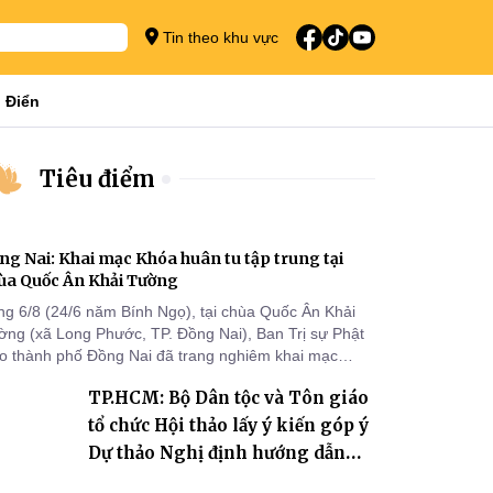
Tin theo khu vực
 Điển
Tiêu điểm
ng Nai: Khai mạc Khóa huân tu tập trung tại
ùa Quốc Ân Khải Tường
ng 6/8 (24/6 năm Bính Ngọ), tại chùa Quốc Ân Khải
ờng (xã Long Phước, TP. Đồng Nai), Ban Trị sự Phật
áo thành phố Đồng Nai đã trang nghiêm khai mạc
a huân tu tập trung trong mùa An cư kiết hạ Phật lịch
TP.HCM: Bộ Dân tộc và Tôn giáo
70 dành cho chư Tăng hành giả an cư tại chỗ khu vực
I, VIII và trường hạ chùa Quốc Ân Khải Tường.
tổ chức Hội thảo lấy ý kiến góp ý
Dự thảo Nghị định hướng dẫn
thi hành Luật Tín ngưỡng, tôn