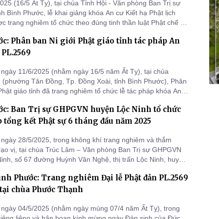
025 (16/5 Ất Tỵ), tại chùa Tỉnh Hội - Văn phòng Ban Trị sự
 Bình Phước, lễ khai giảng khóa An cư Kiết hạ Phật lịch
c trang nghiêm tổ chức theo đúng tinh thần luật Phật chế và
của Trung ương Giáo hội.
c: Phân ban Ni giới Phật giáo tỉnh tác pháp An
ạ PL.2569
ngày 11/6/2025 (nhằm ngày 16/5 năm Ất Tỵ), tại chùa
(phường Tân Đồng, Tp. Đồng Xoài, tỉnh Bình Phước), Phân
 Phật giáo tỉnh đã trang nghiêm tổ chức lễ tác pháp khóa An
hật lịch 2569 cho 150 hành giả Ni.
ớc: Ban Trị sự GHPGVN huyện Lộc Ninh tổ chức
 tổng kết Phật sự 6 tháng đầu năm 2025
ngày 28/5/2025, trong không khí trang nghiêm và thắm
ạo vị, tại chùa Trúc Lâm – Văn phòng Ban Trị sự GHPGVN
inh, số 67 đường Huỳnh Văn Nghệ, thị trấn Lộc Ninh, huyện
ỉnh Bình Phước, đã long trọng diễn ra phiên họp tổng kết công
ình Phước: Trang nghiêm Đại lễ Phật đản PL.2569
 6 tháng đầu năm và đề ra phương hướng hoạt động cho 6
n
 tại chùa Phước Thạnh
ngày 04/5/2025 (nhằm ngày mùng 07/4 năm Ất Tỵ), trong
hiêng liêng và hân hoan kính mừng ngày Đản sinh của Đức