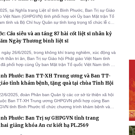
25, tại Nghĩa trang Liệt sĩ tỉnh Bình Phước, Ban Trị sự Giáo
áo Việt Nam (GHPGVN) tỉnh phối hợp với Ủy ban Mặt trận Tổ
am tỉnh và Bộ Chỉ huy Quân sự tỉnh long trọng tổ chức lễ cầu
áng 87 hài cốt liệt sĩ được quy tập từ các địa phương.
c: Cầu siêu và an táng 87 hài cốt liệt sĩ nhân kỷ
ăm Ngày Thương binh liệt sĩ
ngày 26/6/2025, trong không khí trang nghiêm, xúc động và
h thần tri ân, Ban Trị sự Giáo hội Phật giáo Việt Nam tỉnh
đã phối hợp cùng Ủy ban Mặt trận Tổ quốc Việt Nam tỉnh và
Quân sự tỉnh long trọng tổ chức Lễ cầu siêu và an táng 87
Bình Phước: Ban TT-XH Trung ương và Ban TT-
 sĩ được quy tập từ các địa phương về an nghỉ tại Nghĩa tran
iáo tỉnh khám bệnh, tặng quà tại chùa Tỉnh Hội
2/6/2025, đoàn Phân ban Quản lý các cơ sở từ thiện xã hội
thuộc Ban TT-XH Trung ương GHPGVN phối hợp cùng Ban
VN tỉnh Bình Phước tổ chức chương trình khám bệnh và
 thiện cho bà con có hoàn cảnh khó khăn tại trường hạ chùa
ình Phước: Ban Trị sự GHPGVN tỉnh trang
ình Phước).
ai giảng khóa An cư kiết hạ PL.2569