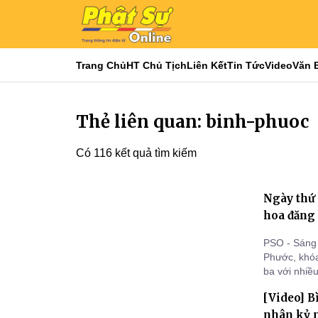
Trang Chủ
HT Chủ Tịch
Liên Kết
Tin Tức
Video
Văn 
Thẻ liên quan: binh-phuoc
Có 116 kết quả tìm kiếm
Ngày thứ 
hoa đăng 
PSO - Sáng 
Phước, khóa
ba với nhiề
xúc động, để
[Video] Bì
nhân kỷ n