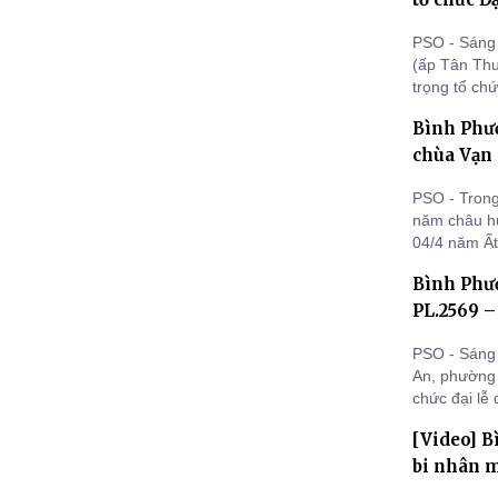
PSO - Sáng 
(ấp Tân Thuậ
trọng tổ ch
GHPGVN huy
Bình Phư
chùa Vạn
PSO - Trong
năm châu hư
04/4 năm Ất
chức lễ Mộc
Bình Phướ
PL.2569 –
PSO - Sáng 
An, phường 
chức đại lễ
GHPGVN thị 
[Video] B
trọng tổ ch
bi nhân m