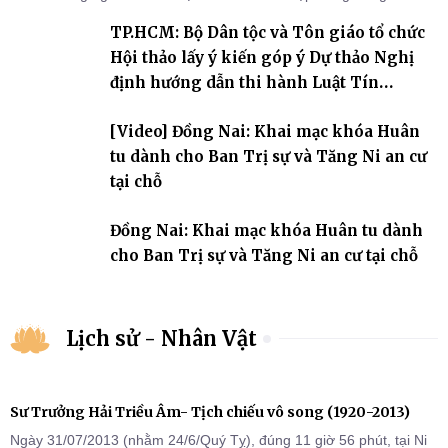
An cư kiết hạ Phật lịch 2570 dành cho chư Tăng hành giả an cư tại
TP.HCM: Bộ Dân tộc và Tôn giáo tổ chức
chỗ khu vực VII, VIII và trường hạ chùa Quốc Ân Khải Tường.
Hội thảo lấy ý kiến góp ý Dự thảo Nghị
định hướng dẫn thi hành Luật Tín
ngưỡng, tôn giáo
[Video] Đồng Nai: Khai mạc khóa Huân
tu dành cho Ban Trị sự và Tăng Ni an cư
tại chỗ
Đồng Nai: Khai mạc khóa Huân tu dành
cho Ban Trị sự và Tăng Ni an cư tại chỗ
Lịch sử - Nhân Vật
Sư Trưởng Hải Triều Âm- Tịch chiếu vô song (1920-2013)
Ngày 31/07/2013 (nhằm 24/6/Quý Tỵ), đúng 11 giờ 56 phút, tại Ni