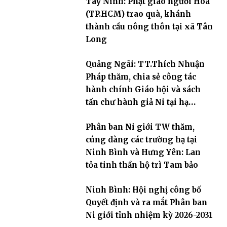
Tây Ninh: Phật giáo người Hoa
(TP.HCM) trao quà, khánh
thành cầu nông thôn tại xã Tân
Long
Quảng Ngãi: TT.Thích Nhuận
Pháp thăm, chia sẻ công tác
hành chính Giáo hội và sách
tấn chư hành giả Ni tại hạ
trường an cư Phân ban Ni giới
Phân ban Ni giới TW thăm,
tỉnh
cúng dàng các trường hạ tại
Ninh Bình và Hưng Yên: Lan
tỏa tinh thần hộ trì Tam bảo
Ninh Bình: Hội nghị công bố
Quyết định và ra mắt Phân ban
Ni giới tỉnh nhiệm kỳ 2026-2031