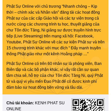
Phật Sự Online với chủ trương “Nhanh chóng – Kịp
thời – chính xác và Nhân văn” đăng tải các hoạt động
Phật sự của các cấp Giáo hội và các tự viện trong cả
nước cùng các chương trình tu học, thuyết giảng của
chư Tôn đức Tăng, Ni giảng sư được truyền hình trực
tiếp (Live Streaming) trên mạng xã hội: Facebook,
Youtube, Phật Sự Online về các sự kiện Phật sự và trên
15 chương trình khác với mục đích “ Đẩy mạnh truyền
thông Phật giáo như một kênh Hoằng pháp …”
Phật Sự Online có trên 60 nhân sự là phóng viên, Ban
Biên tập và các bộ phận khác, vì vậy rất cần sự quan
tâm chia sẻ, hỗ trợ của chư Tôn đức Tăng Ni, quý Phật
tử và quý vị yêu mến Đạo Phật để có được kinh phí
đảm bảo sự hoạt động bền vững và lâu dài.
Chủ tài khoản:
KENH PHAT SU
ONLINE