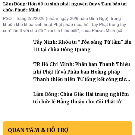
Lâm Đồng: Hơn 60 tu sinh phát nguyện Quy y Tam bảo tại
chùa Phước Minh
PSO – Sáng 2/8/2026 (nhằm ngày 20/6 năm Bính Ngọ), trong
khuôn khổ khóa sinh hoạt Phật pháp mùa hè "Tay Phật trong tay
con" lần II với chủ đề "Trái tim hiểu biết", chùa Phước Minh (xã
Hàm Kiệm) đã trang nghiêm tổ chức lễ phát nguyện quy y Tam bảo
Tây Ninh: Khóa tu “Tỏa sáng Từ tâm” lần
cho hơn 60 tu sinh.
III tại chùa Đông Quang
TP. Hồ Chí Minh: Phân ban Thanh Thiếu
nhi Phật tử và Phân ban Hoằng pháp
Thanh thiếu niên TƯ tổng kết công tác
Phật sự nhiệm kỳ IX (2022 – 2027)
Lâm Đồng: Chùa Giác Hải trang nghiêm
tổ chức lễ Hằng thuận cho đôi Phật tử
QUAN TÂM & HỖ TRỢ