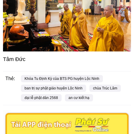
Tâm Đức
Thẻ:
Khóa Tu Định Kỳ của BTS PG huyện Lộc Ninh
ban trị sự phật giáo huyện Lộc Ninh
chùa Trúc Lâm
đại lễ phật đản 2568
an cư kiết hạ