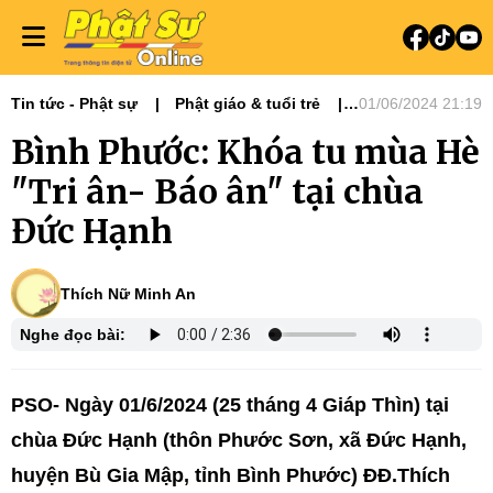
Tin tức - Phật sự
Phật giáo & tuổi trẻ
01/06/2024 21:19
Phật sự miền Đông
Bình Phước: Khóa tu mùa Hè
"Tri ân- Báo ân" tại chùa
Đức Hạnh
Thích Nữ Minh An
Nghe đọc bài:
PSO- Ngày 01/6/2024 (25 tháng 4 Giáp Thìn) tại
chùa Đức Hạnh (thôn Phước Sơn, xã Đức Hạnh,
huyện Bù Gia Mập, tỉnh Bình Phước) ĐĐ.Thích