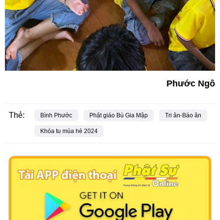
Phước Ngô
Thẻ:
Bình Phước
Phật giáo Bù Gia Mập
Tri ân-Báo ân
Khóa tu mùa hè 2024