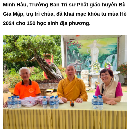
Minh Hậu, Trưởng Ban Trị sự Phật giáo huyện Bù
Gia Mập, trụ trì chùa, đã khai mạc khóa tu mùa Hè
2024 cho 150 học sinh địa phương.