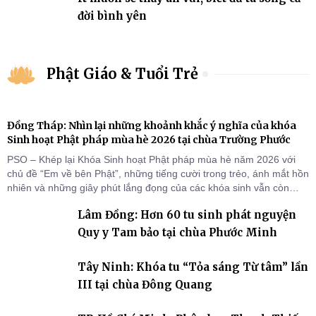
đời bình yên
Phật Giáo & Tuổi Trẻ
Đồng Tháp: Nhìn lại những khoảnh khắc ý nghĩa của khóa
Sinh hoạt Phật pháp mùa hè 2026 tại chùa Trường Phước
PSO – Khép lại Khóa Sinh hoạt Phật pháp mùa hè năm 2026 với
chủ đề “Em về bên Phật”, những tiếng cười trong trẻo, ánh mắt hồn
nhiên và những giây phút lắng đọng của các khóa sinh vẫn còn
đọng lại dưới mái chùa Trường Phước (xã Tân Hương, tỉnh Đồng
Lâm Đồng: Hơn 60 tu sinh phát nguyện
Tháp). Những tuần tu học ngắn ngủi nhưng đã trở thành hành
trang quý báu, gieo những hạt giống thiện l
Quy y Tam bảo tại chùa Phước Minh
Tây Ninh: Khóa tu “Tỏa sáng Từ tâm” lần
III tại chùa Đông Quang