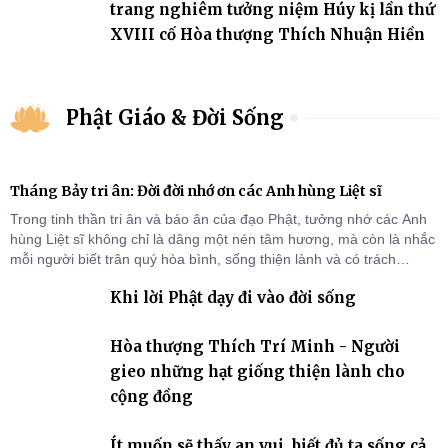
trang nghiêm tưởng niệm Húy kị lần thứ
XVIII cố Hòa thượng Thích Nhuận Hiền
Phật Giáo & Đời Sống
Tháng Bảy tri ân: Đời đời nhớ ơn các Anh hùng Liệt sĩ
Trong tinh thần tri ân và báo ân của đạo Phật, tưởng nhớ các Anh
hùng Liệt sĩ không chỉ là dâng một nén tâm hương, mà còn là nhắc
mỗi người biết trân quý hòa bình, sống thiện lành và có trách
nhiệm với quê hương, đất nước.
Khi lời Phật dạy đi vào đời sống
Hòa thượng Thích Trí Minh - Người
gieo những hạt giống thiện lành cho
cộng đồng
Ít muốn sẽ thấy an vui, biết đủ ta sống cả