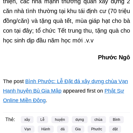
thiện, các nhà mạnh thường quân xây dựng 2
căn nhà tình thường tại khu tái định cư (70 triệu
đồng/căn) và tặng quà tết, mùa giáp hạt cho bà
con tại đây; tổ chức Tết trung thu, tặng quà cho
học sinh dịp đầu năm học mới .v.v
Phước Ngô
The post
Bình Phước: Lễ Đặt đá xây dựng chùa Vạn
Hạnh huyện Bù Gia Mập
appeared first on
Phật Sự
Online Miền Đông
.
Thẻ:
xây
Lễ
huyện
dựng
chùa
Bình
Vạn
Hành
đá
Gia
Phước
đặt