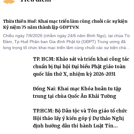
Thừa thiên Huế: Khai mạc triển lãm cùng chuỗi các sự kiện
Kỷ niệm 75 năm thành lập GĐPTVN
Chiều ngày 7/8/2026 (nhằm ngày 24/6 năm Bính Ngọ), tại chùa Từ
Đàm, Tp Huế Phân ban Gia đình Phật tử (GĐPT) Trung ương đã
long trọng tổ chức khai mạc triển lãm cùng chuỗi các sự kiện chào
mừng Kỷ niệm 75 năm thành lập GĐPTVN.
TP. HCM: Khảo sát và triển khai công tác
chuẩn bị Đại hội Đại biểu Phật giáo toàn
quốc lần thứ X, nhiệm kỳ 2026-2031
Đồng Nai: Khai mạc Khóa huân tu tập
trung tại chùa Quốc Ân Khải Tường
TP.HCM: Bộ Dân tộc và Tôn giáo tổ chức
Hội thảo lấy ý kiến góp ý Dự thảo Nghị
định hướng dẫn thi hành Luật Tín
ngưỡng, tôn giáo