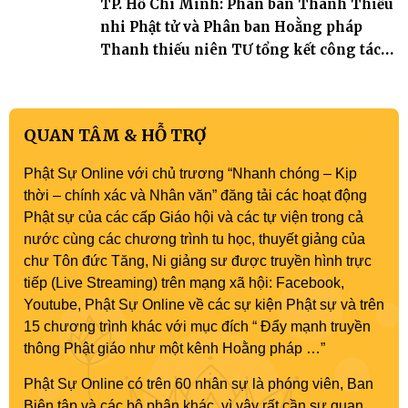
TP. Hồ Chí Minh: Phân ban Thanh Thiếu
nhi Phật tử và Phân ban Hoằng pháp
Thanh thiếu niên TƯ tổng kết công tác
Phật sự nhiệm kỳ IX (2022 – 2027)
QUAN TÂM & HỖ TRỢ
Phật Sự Online với chủ trương “Nhanh chóng – Kịp
thời – chính xác và Nhân văn” đăng tải các hoạt động
Phật sự của các cấp Giáo hội và các tự viện trong cả
nước cùng các chương trình tu học, thuyết giảng của
chư Tôn đức Tăng, Ni giảng sư được truyền hình trực
tiếp (Live Streaming) trên mạng xã hội: Facebook,
Youtube, Phật Sự Online về các sự kiện Phật sự và trên
15 chương trình khác với mục đích “ Đẩy mạnh truyền
thông Phật giáo như một kênh Hoằng pháp …”
Phật Sự Online có trên 60 nhân sự là phóng viên, Ban
Biên tập và các bộ phận khác, vì vậy rất cần sự quan