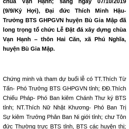
chùa Vạn Hạnh; sáng ngày 07/10/2019
(9/9/Kỷ Hợi), Đại đức Thích Minh Hậu-
Trưởng BTS GHPGVN huyện Bù Gia Mập đã
long trọng tổ chức Lễ Đặt đá xây dựng chùa
Vạn Hạnh – thôn Hai Căn, xã Phú Nghĩa,
huyện Bù Gia Mập.
Chứng minh và tham dự buổi lễ có TT.Thích Từ
Tấn- Phó Trưởng BTS GHPGVN tỉnh; ĐĐ.Thích
Chiếu Pháp- Phó Ban kiêm Chánh Thư ký BTS
tỉnh; NT.Thích Nữ Nhật Khương- Phó Ban Trị
Sự kiêm Trưởng Phân Ban Ni giới tỉnh; chư Tôn
đức Thường trực BTS tỉnh, BTS các huyện thị;