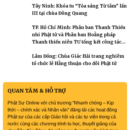
Hàm Kiệm) đã trang nghiêm tổ chức lễ phát nguyện quy y Tam bảo
Tây Ninh: Khóa tu “Tỏa sáng Từ tâm” lần
cho hơn 60 tu sinh.
III tại chùa Đông Quang
TP. Hồ Chí Minh: Phân ban Thanh Thiếu
nhi Phật tử và Phân ban Hoằng pháp
Thanh thiếu niên TƯ tổng kết công tác
Phật sự nhiệm kỳ IX (2022 – 2027)
Lâm Đồng: Chùa Giác Hải trang nghiêm
tổ chức lễ Hằng thuận cho đôi Phật tử
QUAN TÂM & HỖ TRỢ
Phật Sự Online với chủ trương “Nhanh chóng – Kịp
thời – chính xác và Nhân văn” đăng tải các hoạt động
Phật sự của các cấp Giáo hội và các tự viện trong cả
nước cùng các chương trình tu học, thuyết giảng của