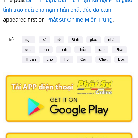
The post
Bình Thuận: Ban Từ thiện Xã hội Phật giáo
tỉnh trao quà cho nạn nhân chất độc da cam
appeared first on
Phật sự Online Miền Trung
.
Thẻ:
nạn
xã
tử
Bình
giao
nhân
quà
bàn
Tịnh
Thiền
trao
Phật
Thuận
cho
Hội
Cấm
Chất
Độc