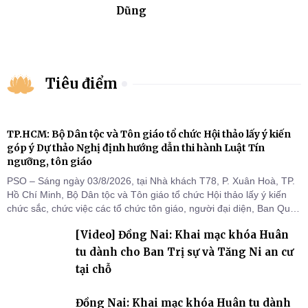
Dũng
Tiêu điểm
TP.HCM: Bộ Dân tộc và Tôn giáo tổ chức Hội thảo lấy ý kiến
góp ý Dự thảo Nghị định hướng dẫn thi hành Luật Tín
ngưỡng, tôn giáo
PSO – Sáng ngày 03/8/2026, tại Nhà khách T78, P. Xuân Hoà, TP.
Hồ Chí Minh, Bộ Dân tộc và Tôn giáo tổ chức Hội thảo lấy ý kiến
chức sắc, chức việc các tổ chức tôn giáo, người đại diện, Ban Quản
lý cơ sở tín ngưỡng các tỉnh, thành phố khu vực phía Nam nhằm
[Video] Đồng Nai: Khai mạc khóa Huân
góp ý hoàn thiện hồ sơ Dự thảo Nghị định quy định chi tiết một số
điều và biện pháp để tổ chức
tu dành cho Ban Trị sự và Tăng Ni an cư
tại chỗ
Đồng Nai: Khai mạc khóa Huân tu dành