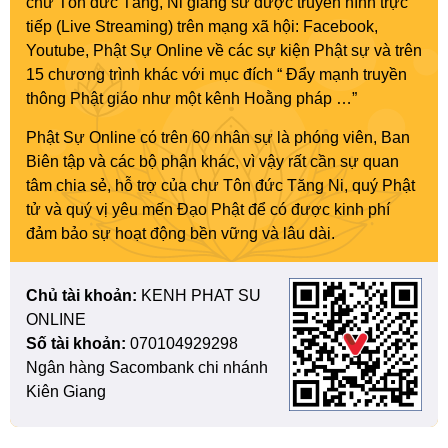
chư Tôn đức Tăng, Ni giảng sư được truyền hình trực
tiếp (Live Streaming) trên mạng xã hội: Facebook,
Youtube, Phật Sự Online về các sự kiện Phật sự và trên
15 chương trình khác với mục đích “ Đẩy mạnh truyền
thông Phật giáo như một kênh Hoằng pháp …”
Phật Sự Online có trên 60 nhân sự là phóng viên, Ban
Biên tập và các bộ phận khác, vì vậy rất cần sự quan
tâm chia sẻ, hỗ trợ của chư Tôn đức Tăng Ni, quý Phật
tử và quý vị yêu mến Đạo Phật để có được kinh phí
đảm bảo sự hoạt động bền vững và lâu dài.
Chủ tài khoản:
KENH PHAT SU
ONLINE
Số tài khoản:
070104929298
Ngân hàng Sacombank chi nhánh
Kiên Giang