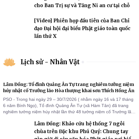
cho Ban Trị sự và Tăng Ni an cư tại chỗ
[Video] Phiên họp đầu tiên của Ban Chỉ
đạo Đại hội đại biểu Phật giáo toàn quốc
lần thứ X
Lịch sử - Nhân Vật
Lâm Đồng: Tổ đình Quảng Ân Tự trang nghiêm tưởng niệm
húy nhật cố Trưởng lão Hòa thượng khai sơn Thích Hồng Ân
PSO - Trong hai ngày 29 – 30/7/2026 ( nhằm ngày 16 và 17 tháng
6 năm Bính Ngọ), Tổ đình Quảng Ân Tự (xã Hàm Tân) đã trang
nghiêm tưởng niệm húy nhật lần thứ 48 tưởng niệm cố Trưởng lão
Hòa thượng thượng Hồng hạ Ân – bậc khai sơn Tổ đình Quảng Ân.
Lâm Đồng: Khảo cứu hệ thống 7 ngôi
Chư Tôn đức Tăng Ni, môn đồ pháp quyến cùng đông đảo thiện tín
Phật tử đã đồng vân tập về đạo tràng, th
chùa trên Đặc khu Phú Quý: Chung tay