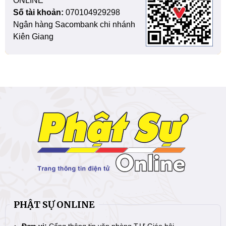
ONLINE
Số tài khoản:
070104929298
Ngân hàng Sacombank chi nhánh
Kiên Giang
PHẬT SỰ ONLINE
Đơn vị:
Cổng thông tin văn phòng T.Ư Giáo hội