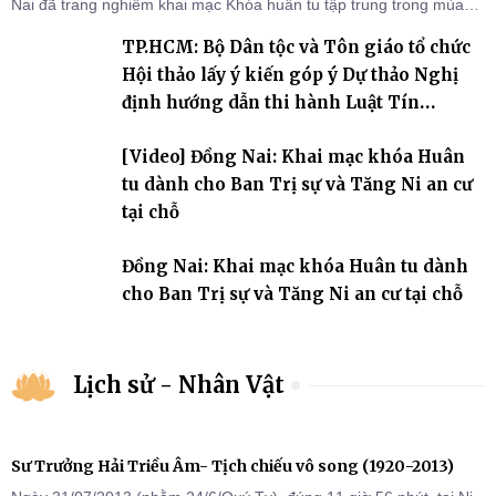
Nai đã trang nghiêm khai mạc Khóa huân tu tập trung trong mùa
An cư kiết hạ Phật lịch 2570 dành cho chư Tăng hành giả an cư tại
TP.HCM: Bộ Dân tộc và Tôn giáo tổ chức
chỗ khu vực VII, VIII và trường hạ chùa Quốc Ân Khải Tường.
Hội thảo lấy ý kiến góp ý Dự thảo Nghị
định hướng dẫn thi hành Luật Tín
ngưỡng, tôn giáo
[Video] Đồng Nai: Khai mạc khóa Huân
tu dành cho Ban Trị sự và Tăng Ni an cư
tại chỗ
Đồng Nai: Khai mạc khóa Huân tu dành
cho Ban Trị sự và Tăng Ni an cư tại chỗ
Lịch sử - Nhân Vật
Sư Trưởng Hải Triều Âm- Tịch chiếu vô song (1920-2013)