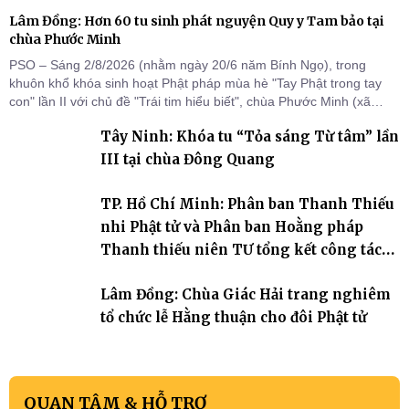
Lâm Đồng: Hơn 60 tu sinh phát nguyện Quy y Tam bảo tại
chùa Phước Minh
PSO – Sáng 2/8/2026 (nhằm ngày 20/6 năm Bính Ngọ), trong
khuôn khổ khóa sinh hoạt Phật pháp mùa hè "Tay Phật trong tay
con" lần II với chủ đề "Trái tim hiểu biết", chùa Phước Minh (xã
Hàm Kiệm) đã trang nghiêm tổ chức lễ phát nguyện quy y Tam bảo
Tây Ninh: Khóa tu “Tỏa sáng Từ tâm” lần
cho hơn 60 tu sinh.
III tại chùa Đông Quang
TP. Hồ Chí Minh: Phân ban Thanh Thiếu
nhi Phật tử và Phân ban Hoằng pháp
Thanh thiếu niên TƯ tổng kết công tác
Phật sự nhiệm kỳ IX (2022 – 2027)
Lâm Đồng: Chùa Giác Hải trang nghiêm
tổ chức lễ Hằng thuận cho đôi Phật tử
QUAN TÂM & HỖ TRỢ