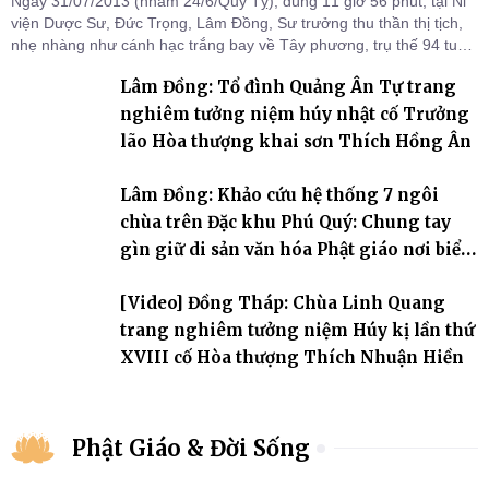
Ngày 31/07/2013 (nhằm 24/6/Quý Tỵ), đúng 11 giờ 56 phút, tại Ni
viện Dược Sư, Đức Trọng, Lâm Đồng, Sư trưởng thu thần thị tịch,
nhẹ nhàng như cánh hạc trắng bay về Tây phương, trụ thế 94 tuổi
đời, 60 hạ lạp.
Lâm Đồng: Tổ đình Quảng Ân Tự trang
nghiêm tưởng niệm húy nhật cố Trưởng
lão Hòa thượng khai sơn Thích Hồng Ân
Lâm Đồng: Khảo cứu hệ thống 7 ngôi
chùa trên Đặc khu Phú Quý: Chung tay
gìn giữ di sản văn hóa Phật giáo nơi biển
đảo
[Video] Đồng Tháp: Chùa Linh Quang
trang nghiêm tưởng niệm Húy kị lần thứ
XVIII cố Hòa thượng Thích Nhuận Hiền
Phật Giáo & Đời Sống