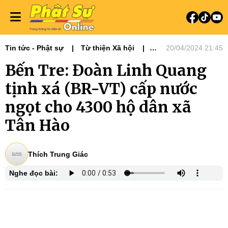
Tin tức - Phật sự
Từ thiện Xã hội
20/04/2024 21:45
Phật sự miền Đông
Bến Tre: Đoàn Linh Quang
Phật giáo & đời sống
tịnh xá (BR-VT) cấp nước
ngọt cho 4300 hộ dân xã
Tân Hào
Thích Trung Giác
Nghe đọc bài: