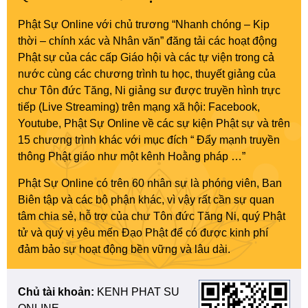
Phật Sự Online với chủ trương “Nhanh chóng – Kịp
thời – chính xác và Nhân văn” đăng tải các hoạt động
Phật sự của các cấp Giáo hội và các tự viện trong cả
nước cùng các chương trình tu học, thuyết giảng của
chư Tôn đức Tăng, Ni giảng sư được truyền hình trực
tiếp (Live Streaming) trên mạng xã hội: Facebook,
Youtube, Phật Sự Online về các sự kiện Phật sự và trên
15 chương trình khác với mục đích “ Đẩy mạnh truyền
thông Phật giáo như một kênh Hoằng pháp …”
Phật Sự Online có trên 60 nhân sự là phóng viên, Ban
Biên tập và các bộ phận khác, vì vậy rất cần sự quan
tâm chia sẻ, hỗ trợ của chư Tôn đức Tăng Ni, quý Phật
tử và quý vị yêu mến Đạo Phật để có được kinh phí
đảm bảo sự hoạt động bền vững và lâu dài.
Chủ tài khoản:
KENH PHAT SU