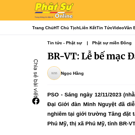
Trang Chủ
HT Chủ Tịch
Liên Kết
Tin Tức
Video
Văn 
Tin tức - Phật sự
Phật sự miền Đông
BR-VT: Lễ bế mạc Đ
Ngọc Hằng
PSO - Sáng ngày 12/11/2023 (nh
Đại Giới đàn Minh Nguyệt đã di
nghiêm tại giới trường Tăng đặt
Phú Mỹ, thị xã Phú Mỹ, tỉnh BR-VT