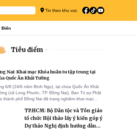
Tin theo khu vực
 Điển
Tiêu điểm
ng Nai: Khai mạc Khóa huân tu tập trung tại
ùa Quốc Ân Khải Tường
ng 6/8 (24/6 năm Bính Ngọ), tại chùa Quốc Ân Khải
ờng (xã Long Phước, TP. Đồng Nai), Ban Trị sự Phật
áo thành phố Đồng Nai đã trang nghiêm khai mạc
a huân tu tập trung trong mùa An cư kiết hạ Phật lịch
TP.HCM: Bộ Dân tộc và Tôn giáo
70 dành cho chư Tăng hành giả an cư tại chỗ khu vực
I, VIII và trường hạ chùa Quốc Ân Khải Tường.
tổ chức Hội thảo lấy ý kiến góp ý
Dự thảo Nghị định hướng dẫn
thi hành Luật Tín ngưỡng, tôn