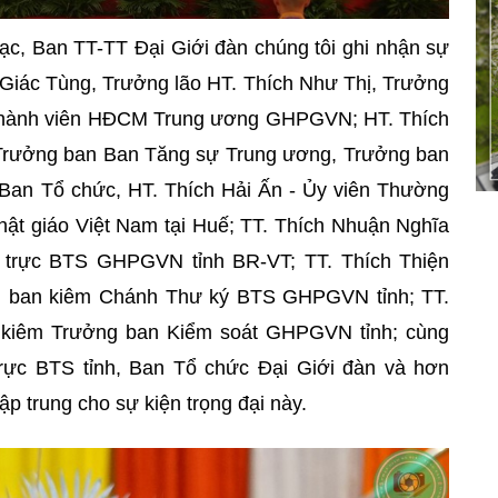
c, Ban TT-TT Đại Giới đàn chúng tôi ghi nhận sự
 Giác Tùng, Trưởng lão HT. Thích Như Thị, Trưởng
Thành viên HĐCM Trung ương GHPGVN; HT. Thích
 Trưởng ban Ban Tăng sự Trung ương, Trưởng ban
an Tổ chức, HT. Thích Hải Ấn - Ủy viên Thường
hật giáo Việt Nam tại Huế; TT. Thích Nhuận Nghĩa
 trực BTS GHPGVN tỉnh BR-VT; TT. Thích Thiện
 ban kiêm Chánh Thư ký BTS GHPGVN tỉnh; TT.
kiêm Trưởng ban Kiểm soát GHPGVN tỉnh; cùng
rực BTS tỉnh, Ban Tổ chức Đại Giới đàn và hơn
ập trung cho sự kiện trọng đại này.