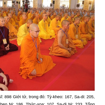
ĩ: 898 Giới tử, trong đó: Tỳ-kheo: 167, Sa-di: 205,
heo Ni: 186, Thức-xoa: 107, Sa-di Ni: 233, Tổng