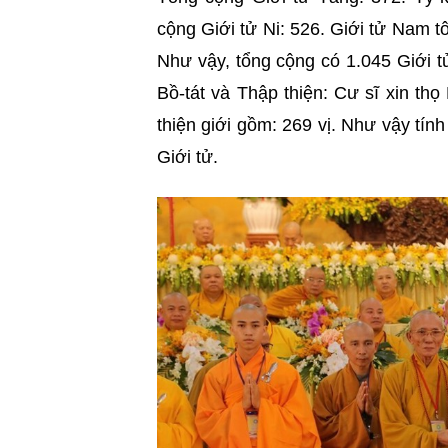
cộng Giới tử Ni: 526. Giới tử Nam tô
Như vậy, tổng cộng có 1.045 Giới tử
Bồ-tát và Thập thiện: Cư sĩ xin thọ 
thiện giới gồm: 269 vị. Như vậy tí
Giới tử.