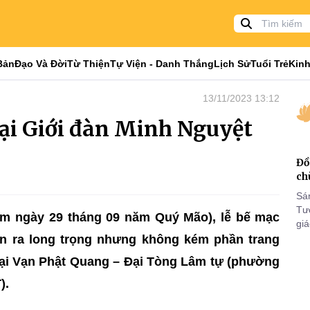
Bản
Đạo Và Đời
Từ Thiện
Tự Viện - Danh Thắng
Lịch Sử
Tuổi Trẻ
Kinh
13/11/2023 13:12
ại Giới đàn Minh Nguyệt
Đồ
ch
Sá
Tư
ằm ngày 29 tháng 09 năm Quý Mão), lễ bế mạc
gi
Khó
ễn ra long trọng nhưng không kém phần trang
25
 tại Vạn Phật Quang – Đại Tòng Lâm tự (phường
VI
).