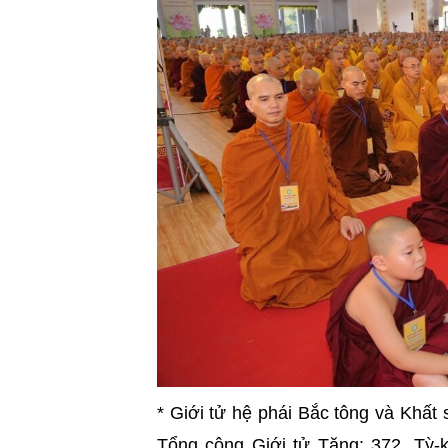
* Giới tử hệ phái Bắc tông và Khất s
Tổng cộng Giới tử Tăng: 372. Tỳ-k