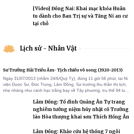
ngưỡng, tôn giáo
[Video] Đồng Nai: Khai mạc khóa Huân
tu dành cho Ban Trị sự và Tăng Ni an cư
tại chỗ
Lịch sử - Nhân Vật
Sư Trưởng Hải Triều Âm- Tịch chiếu vô song (1920-2013)
Ngày 31/07/2013 (nhằm 24/6/Quý Tỵ), đúng 11 giờ 56 phút, tại Ni
viện Dược Sư, Đức Trọng, Lâm Đồng, Sư trưởng thu thần thị tịch,
nhẹ nhàng như cánh hạc trắng bay về Tây phương, trụ thế 94 tuổi
đời, 60 hạ lạp.
Lâm Đồng: Tổ đình Quảng Ân Tự trang
nghiêm tưởng niệm húy nhật cố Trưởng
lão Hòa thượng khai sơn Thích Hồng Ân
Lâm Đồng: Khảo cứu hệ thống 7 ngôi