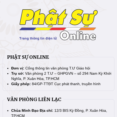
PHẬT SỰ ONLINE
Đơn vị:
Cổng thông tin văn phòng T.Ư Giáo hội
Trụ sở:
Văn phòng 2 T.Ư – GHPGVN – số 294 Nam Kỳ Khởi
Nghĩa, P. Xuân Hòa, TP.HCM
Giấy phép:
84/GP-TTĐT Cục phát thanh, truyền hình
VĂN PHÒNG LIÊN LẠC
Chùa Minh Đạo Địa chỉ:
12/3 BIS Kỳ Đồng, P. Xuân Hòa,
TP.HCM