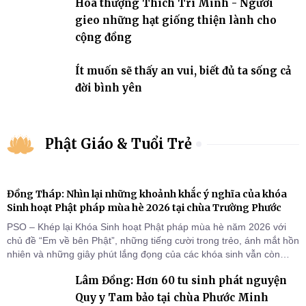
Hòa thượng Thích Trí Minh - Người
gieo những hạt giống thiện lành cho
cộng đồng
Ít muốn sẽ thấy an vui, biết đủ ta sống cả
đời bình yên
Phật Giáo & Tuổi Trẻ
Đồng Tháp: Nhìn lại những khoảnh khắc ý nghĩa của khóa
Sinh hoạt Phật pháp mùa hè 2026 tại chùa Trường Phước
PSO – Khép lại Khóa Sinh hoạt Phật pháp mùa hè năm 2026 với
chủ đề “Em về bên Phật”, những tiếng cười trong trẻo, ánh mắt hồn
nhiên và những giây phút lắng đọng của các khóa sinh vẫn còn
đọng lại dưới mái chùa Trường Phước (xã Tân Hương, tỉnh Đồng
Lâm Đồng: Hơn 60 tu sinh phát nguyện
Tháp). Những tuần tu học ngắn ngủi nhưng đã trở thành hành
trang quý báu, gieo những hạt giống thiện l
Quy y Tam bảo tại chùa Phước Minh