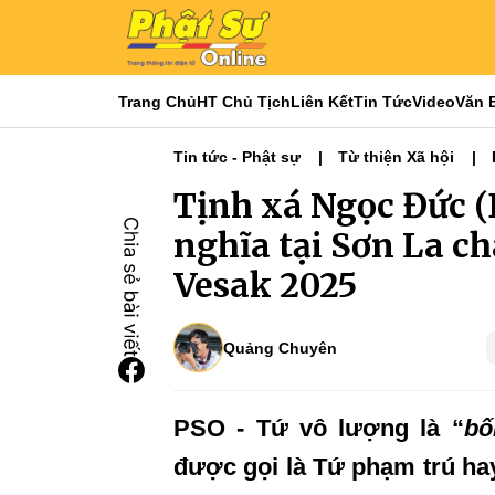
Trang Chủ
HT Chủ Tịch
Liên Kết
Tin Tức
Video
Văn 
Tin tức - Phật sự
Từ thiện Xã hội
Tin Tức Hoạt Động
Từ Thiện Xã Hội
Tịnh xá Ngọc Đức (
nghĩa tại Sơn La c
Vesak 2025
Quảng Chuyên
PSO - Tứ vô lượng là “
bố
được gọi là Tứ phạm trú ha