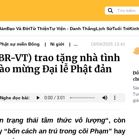
Bản
Đạo Và Đời
Từ Thiện
Tự Viện - Danh Thắng
Lịch Sử
Tuổi Trẻ
Kinh
Phật sự miền Đông
Ni giới
19/04/2025 13:41
BR-VT) trao tặng nhà tình
hào mừng Đại lễ Phật đản
Đồ
ch
Sá
Tư
Nghe đọc bài:
gi
Khó
25
n trạng thái tâm thức vô lượng
“, còn
VI
y “
bốn cách an trú trong cõi Phạm
” hay