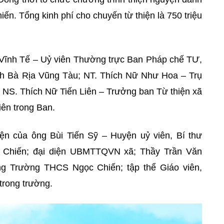
n. Tổng kinh phí cho chuyến từ thiện là 750 triệu
 Vĩnh Tế – Uỷ viên Thường trực Ban Pháp chế TƯ,
 Bà Rịa Vũng Tàu; NT. Thích Nữ Như Hoa – Trụ
u; NS. Thích Nữ Tiến Liên – Trưởng ban Từ thiện xã
iên trong Ban.
ện của ông Bùi Tiến Sỹ – Huyện uỷ viên, Bí thư
 Chiến; đại diện UBMTTQVN xã; Thầy Trần Văn
ng Trường THCS Ngọc Chiến; tập thể Giáo viên,
trong trường.