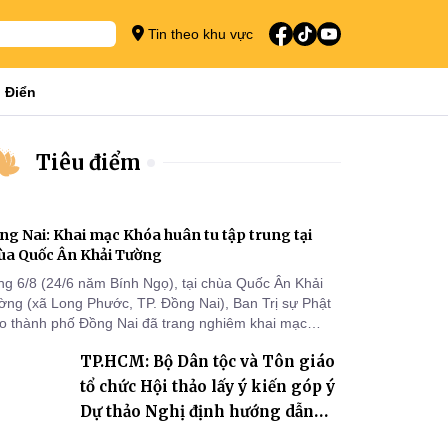
Tin theo khu vực
 Điển
Tiêu điểm
ng Nai: Khai mạc Khóa huân tu tập trung tại
ùa Quốc Ân Khải Tường
ng 6/8 (24/6 năm Bính Ngọ), tại chùa Quốc Ân Khải
ờng (xã Long Phước, TP. Đồng Nai), Ban Trị sự Phật
áo thành phố Đồng Nai đã trang nghiêm khai mạc
a huân tu tập trung trong mùa An cư kiết hạ Phật lịch
TP.HCM: Bộ Dân tộc và Tôn giáo
70 dành cho chư Tăng hành giả an cư tại chỗ khu vực
I, VIII và trường hạ chùa Quốc Ân Khải Tường.
tổ chức Hội thảo lấy ý kiến góp ý
Dự thảo Nghị định hướng dẫn
thi hành Luật Tín ngưỡng, tôn