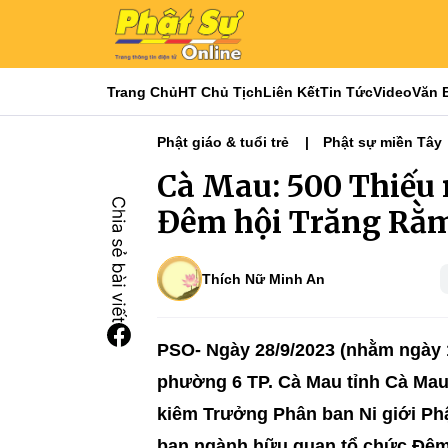
Trang Chủ
HT Chủ Tịch
Liên Kết
Tin Tức
Video
Văn 
Phật giáo & tuổi trẻ
Phật sự miền Tây
Điểm Tin Tuần Qua
Tiêu điểm
Cà Mau: 500 Thiếu 
Đêm hội Trăng Rằ
Thích Nữ Minh An
PSO- Ngày 28/9/2023 (nhằm ngày 
phường 6 TP. Cà Mau tỉnh Cà Mau
kiêm Trưởng Phân ban Ni giới Phật
ban ngành hữu quan tổ chức Đêm 