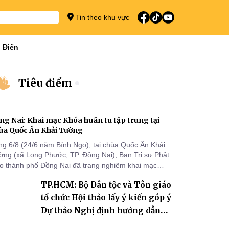
Tin theo khu vực
 Điển
Tiêu điểm
ng Nai: Khai mạc Khóa huân tu tập trung tại
ùa Quốc Ân Khải Tường
ng 6/8 (24/6 năm Bính Ngọ), tại chùa Quốc Ân Khải
ờng (xã Long Phước, TP. Đồng Nai), Ban Trị sự Phật
áo thành phố Đồng Nai đã trang nghiêm khai mạc
a huân tu tập trung trong mùa An cư kiết hạ Phật lịch
TP.HCM: Bộ Dân tộc và Tôn giáo
70 dành cho chư Tăng hành giả an cư tại chỗ khu vực
I, VIII và trường hạ chùa Quốc Ân Khải Tường.
tổ chức Hội thảo lấy ý kiến góp ý
Dự thảo Nghị định hướng dẫn
thi hành Luật Tín ngưỡng, tôn