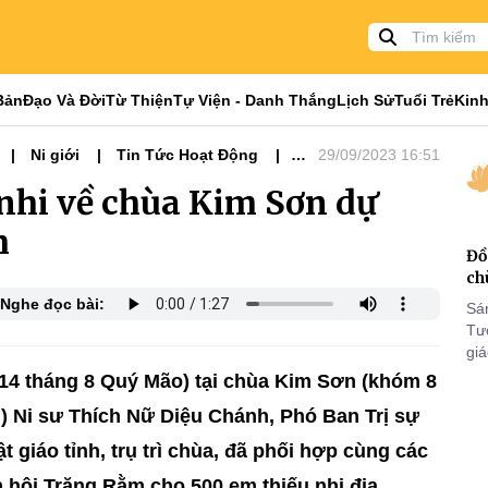
Bản
Đạo Và Đời
Từ Thiện
Tự Viện - Danh Thắng
Lịch Sử
Tuổi Trẻ
Kinh
Ni giới
Tin Tức Hoạt Động
29/09/2023 16:51
nhi về chùa Kim Sơn dự
m
Đồ
ch
Nghe đọc bài:
Sá
Tư
gi
Khó
14 tháng 8 Quý Mão) tại chùa Kim Sơn (khóm 8
25
) Ni sư Thích Nữ Diệu Chánh, Phó Ban Trị sự
VI
 giáo tỉnh, trụ trì chùa, đã phối hợp cùng các
hội Trăng Rằm cho 500 em thiếu nhi địa