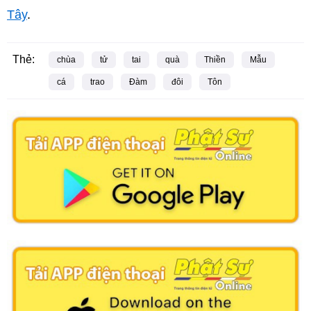
Tây
.
Thẻ:
chùa
tử
tai
quà
Thiền
Mẫu
cá
trao
Đàm
đôi
Tôn