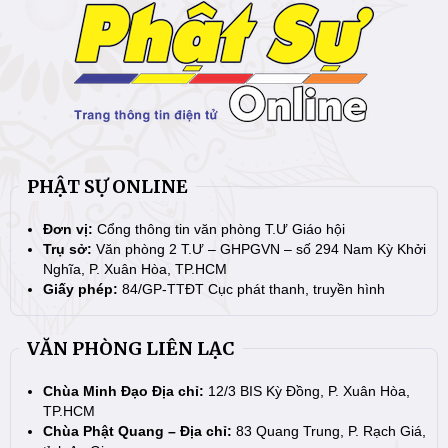
PHẬT SỰ ONLINE
Đơn vị:
Cổng thông tin văn phòng T.Ư Giáo hội
Trụ sở:
Văn phòng 2 T.Ư – GHPGVN – số 294 Nam Kỳ Khởi
Nghĩa, P. Xuân Hòa, TP.HCM
Giấy phép:
84/GP-TTĐT Cục phát thanh, truyền hình
VĂN PHÒNG LIÊN LẠC
Chùa Minh Đạo Địa chỉ:
12/3 BIS Kỳ Đồng, P. Xuân Hòa,
TP.HCM
Chùa Phật Quang – Địa chỉ:
83 Quang Trung, P. Rạch Giá,