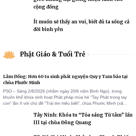
cộng đồng
Ít muốn sẽ thấy an vui, biết đủ ta sống cả
đời bình yên
Phật Giáo & Tuổi Trẻ
Lâm Đồng: Hơn 60 tu sinh phát nguyện Quy y Tam bảo tại
chùa Phước Minh
PSO – Sáng 2/8/2026 (nhằm ngày 20/6 năm Bính Ngọ), trong
khuôn khổ khóa sinh hoạt Phật pháp mùa hè "Tay Phật trong tay
con" lần II với chủ đề "Trái tim hiểu biết", chùa Phước Minh (xã
Hàm Kiệm) đã trang nghiêm tổ chức lễ phát nguyện quy y Tam bảo
Tây Ninh: Khóa tu “Tỏa sáng Từ tâm” lần
cho hơn 60 tu sinh.
III tại chùa Đông Quang