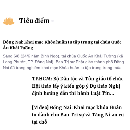
Tiêu điểm
Đồng Nai: Khai mạc Khóa huân tu tập trung tại chùa Quốc
Ân Khải Tường
Sáng 6/8 (24/6 năm Bính Ngọ), tại chùa Quốc Ân Khải Tường (xã
Long Phước, TP. Đồng Nai), Ban Trị sự Phật giáo thành phố Đồng
Nai đã trang nghiêm khai mạc Khóa huân tu tập trung trong mùa
An cư kiết hạ Phật lịch 2570 dành cho chư Tăng hành giả an cư tại
TP.HCM: Bộ Dân tộc và Tôn giáo tổ chức
chỗ khu vực VII, VIII và trường hạ chùa Quốc Ân Khải Tường.
Hội thảo lấy ý kiến góp ý Dự thảo Nghị
định hướng dẫn thi hành Luật Tín
ngưỡng, tôn giáo
[Video] Đồng Nai: Khai mạc khóa Huân
tu dành cho Ban Trị sự và Tăng Ni an cư
tại chỗ