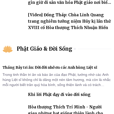
gìn giữ di sản văn hóa Phật giáo nơi biển
đảo
[Video] Đồng Tháp: Chùa Linh Quang
trang nghiêm tưởng niệm Húy kị lần thứ
XVIII cố Hòa thượng Thích Nhuận Hiền
Phật Giáo & Đời Sống
Tháng Bảy tri ân: Đời đời nhớ ơn các Anh hùng Liệt sĩ
Trong tinh thần tri ân và báo ân của đạo Phật, tưởng nhớ các Anh
hùng Liệt sĩ không chỉ là dâng một nén tâm hương, mà còn là nhắc
mỗi người biết trân quý hòa bình, sống thiện lành và có trách
nhiệm với quê hương, đất nước.
Khi lời Phật dạy đi vào đời sống
Hòa thượng Thích Trí Minh - Người
gieo những hạt giống thiện lành cho