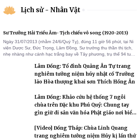
Lịch sử - Nhân Vật
Sư Trưởng Hải Triều Âm- Tịch chiếu vô song (1920-2013)
Ngày 31/07/2013 (nhằm 24/6/Quý Tỵ), đúng 11 giờ 56 phút, tại Ni
viện Dược Sư, Đức Trọng, Lâm Đồng, Sư trưởng thu thần thị tịch,
nhẹ nhàng như cánh hạc trắng bay về Tây phương, trụ thế 94 tuổi
đời, 60 hạ lạp.
Lâm Đồng: Tổ đình Quảng Ân Tự trang
nghiêm tưởng niệm húy nhật cố Trưởng
lão Hòa thượng khai sơn Thích Hồng Ân
Lâm Đồng: Khảo cứu hệ thống 7 ngôi
chùa trên Đặc khu Phú Quý: Chung tay
gìn giữ di sản văn hóa Phật giáo nơi biển
đảo
[Video] Đồng Tháp: Chùa Linh Quang
trang nghiêm tưởng niệm Húy kị lần thứ