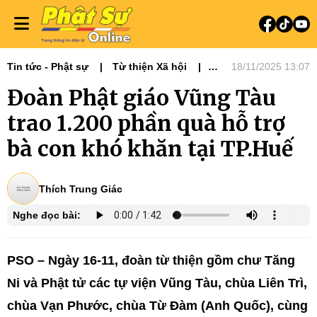
Tin tức - Phật sự
Từ thiện Xã hội
18/11/2025 13:07
Phật sự miền Trung
Đoàn Phật giáo Vũng Tàu
trao 1.200 phần quà hỗ trợ
bà con khó khăn tại TP.Huế
Thích Trung Giác
Nghe đọc bài:
PSO – Ngày 16-11, đoàn từ thiện gồm chư Tăng
Ni và Phật tử các tự viện Vũng Tàu, chùa Liên Trì,
chùa Vạn Phước, chùa Từ Đàm (Anh Quốc), cùng