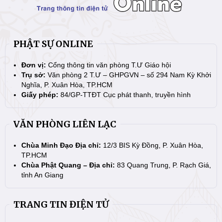
PHẬT SỰ ONLINE
Đơn vị:
Cổng thông tin văn phòng T.Ư Giáo hội
Trụ sở:
Văn phòng 2 T.Ư – GHPGVN – số 294 Nam Kỳ Khởi
Nghĩa, P. Xuân Hòa, TP.HCM
Giấy phép:
84/GP-TTĐT Cục phát thanh, truyền hình
VĂN PHÒNG LIÊN LẠC
Chùa Minh Đạo Địa chỉ:
12/3 BIS Kỳ Đồng, P. Xuân Hòa,
TP.HCM
Chùa Phật Quang – Địa chỉ:
83 Quang Trung, P. Rạch Giá,
tỉnh An Giang
TRANG TIN ĐIỆN TỬ