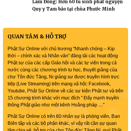
Lâm Đồng: Hơn 60 tu sinh phát nguyện
Quy y Tam bảo tại chùa Phước Minh
QUAN TÂM & HỖ TRỢ
Phật Sự Online với chủ trương “Nhanh chóng – Kịp
thời – chính xác và Nhân văn” đăng tải các hoạt động
Phật sự của các cấp Giáo hội và các tự viện trong cả
nước cùng các chương trình tu học, thuyết giảng của
chư Tôn đức Tăng, Ni giảng sư được truyền hình trực
tiếp (Live Streaming) trên mạng xã hội: Facebook,
Youtube, Phật Sự Online về các sự kiện Phật sự và trên
15 chương trình khác với mục đích “ Đẩy mạnh truyền
thông Phật giáo như một kênh Hoằng pháp …”
Phật Sự Online có trên 60 nhân sự là phóng viên, Ban
Biên tập và các bộ phận khác, vì vậy rất cần sự quan
tâm chia sẻ, hỗ trợ của chư Tôn đức Tăng Ni, quý Phật