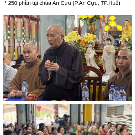
* 250 phần tại chùa An Cựu (P.An Cựu, TP.Huế)