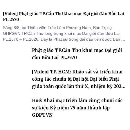
[Video] Phật giáo TP.Cần Thơ khai mạc Đại giới đàn Bửu Lai
PL.2570
Sáng 8/8, tại Thiền viện Trúc Lâm Phương Nam, Ban Trị sự
GHPGVN TP.Cần Thơ long trọng khai mạc Đại giới đàn Bửu Lai
PL.2570 – PL.2026. Đây là Phật sự trọng đại đầu tiên được Ban Trị
sự triển khai sau thành công của Đại hội Phật giáo thành phố lần
Phật giáo TP.Cần Thơ khai mạc Đại giới
thứ I, thể hiện sự quan tâm đối với công tác truyền giới, đào tạo
Tăng tài và tiếp nối mạng mạch Tăng-g
đàn Bửu Lai PL.2570
[Video] TP. HCM: Khảo sát và triển khai
công tác chuẩn bị Đại hội Đại biểu Phật
giáo toàn quốc lần thứ X, nhiệm kỳ 2026-
2031
Huế: Khai mạc triển lãm cùng chuỗi các
sự kiện Kỷ niệm 75 năm thành lập
GĐPTVN