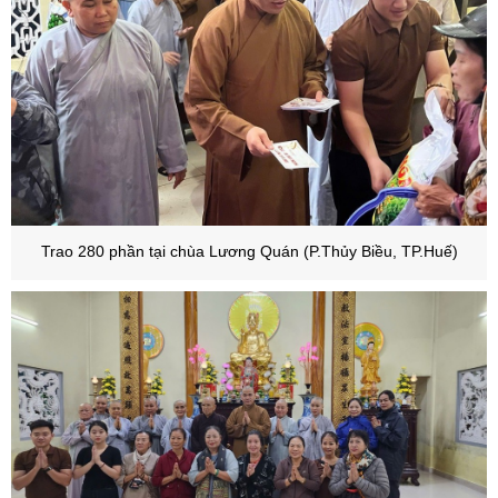
Trao 280 phần tại chùa Lương Quán (P.Thủy Biều, TP.Huế)