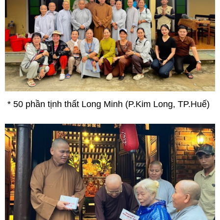
*
50 phần
tịnh thất Long Minh (P.Kim Long, TP.Huế)