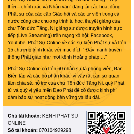
thời – chính xác và Nhân văn” đăng tải các hoạt động
Phật sự của các cấp Giáo hội và các tự viện trong cả
nước cùng các chương trình tu học, thuyết giảng của
chư Tôn đức Tăng, Ni giảng sư được truyền hình trực
tiếp (Live Streaming) trên mạng xã hội: Facebook,
Youtube, Phật Sự Online về các sự kiện Phật sự và trên
15 chương trình khác với mục đích “ Đẩy mạnh truyền
thông Phật giáo như một kênh Hoằng pháp …”
Phật Sự Online có trên 60 nhân sự là phóng viên, Ban
Biên tập và các bộ phận khác, vì vậy rất cần sự quan
tâm chia sẻ, hỗ trợ của chư Tôn đức Tăng Ni, quý Phật
tử và quý vị yêu mến Đạo Phật để có được kinh phí
đảm bảo sự hoạt động bền vững và lâu dài.
Chủ tài khoản:
KENH PHAT SU
ONLINE
Số tài khoản:
070104929298