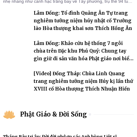
nhẹ nhàng như cánh hạc trắng bay về Tây phương, trụ thế 94 tuổi
đời, 60 hạ lạp.
Lâm Đồng: Tổ đình Quảng Ân Tự trang
nghiêm tưởng niệm húy nhật cố Trưởng
lão Hòa thượng khai sơn Thích Hồng Ân
Lâm Đồng: Khảo cứu hệ thống 7 ngôi
chùa trên Đặc khu Phú Quý: Chung tay
gìn giữ di sản văn hóa Phật giáo nơi biển
đảo
[Video] Đồng Tháp: Chùa Linh Quang
trang nghiêm tưởng niệm Húy kị lần thứ
XVIII cố Hòa thượng Thích Nhuận Hiền
Phật Giáo & Đời Sống
Tháng Bảy tri ân: Đời đời nhớ ơn các Anh hùng Liệt sĩ