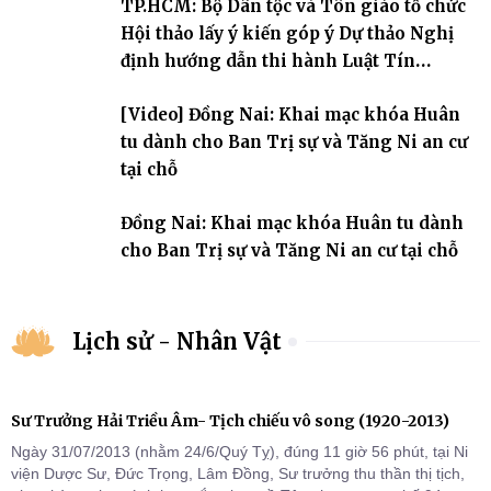
TP.HCM: Bộ Dân tộc và Tôn giáo tổ chức
chỗ khu vực VII, VIII và trường hạ chùa Quốc Ân Khải Tường.
Hội thảo lấy ý kiến góp ý Dự thảo Nghị
định hướng dẫn thi hành Luật Tín
ngưỡng, tôn giáo
[Video] Đồng Nai: Khai mạc khóa Huân
tu dành cho Ban Trị sự và Tăng Ni an cư
tại chỗ
Đồng Nai: Khai mạc khóa Huân tu dành
cho Ban Trị sự và Tăng Ni an cư tại chỗ
Lịch sử - Nhân Vật
Sư Trưởng Hải Triều Âm- Tịch chiếu vô song (1920-2013)
Ngày 31/07/2013 (nhằm 24/6/Quý Tỵ), đúng 11 giờ 56 phút, tại Ni
viện Dược Sư, Đức Trọng, Lâm Đồng, Sư trưởng thu thần thị tịch,