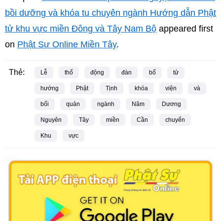
bồi dưỡng và khóa tu chuyên ngành Hướng dẫn Phật
tử khu vực miền Đông và Tây Nam Bộ
appeared first
on
Phật Sự Online Miền Tây
.
Thẻ:
Lễ
thổ
động
đàn
bố
tử
hướng
Phật
Tịnh
khóa
viện
và
bối
quản
ngành
Năm
Dương
Nguyên
Tây
miền
Cần
chuyển
Khu
vực