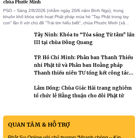
chùa Phước Minh
PSO – Sáng 2/8/2026 (nhằm ngày 20/6 năm Bính Ngọ), trong
khuôn khổ khóa sinh hoạt Phật pháp mùa hè "Tay Phật trong tay
con" lần II với chủ đề "Trái tim hiểu biết", chùa Phước Minh (xã
Hàm Kiệm) đã trang nghiêm tổ chức lễ phát nguyện quy y Tam bảo
Tây Ninh: Khóa tu “Tỏa sáng Từ tâm” lần
cho hơn 60 tu sinh.
III tại chùa Đông Quang
TP. Hồ Chí Minh: Phân ban Thanh Thiếu
nhi Phật tử và Phân ban Hoằng pháp
Thanh thiếu niên TƯ tổng kết công tác
Phật sự nhiệm kỳ IX (2022 – 2027)
Lâm Đồng: Chùa Giác Hải trang nghiêm
tổ chức lễ Hằng thuận cho đôi Phật tử
QUAN TÂM & HỖ TRỢ
Phật Sự Online với chủ trương “Nhanh chóng – Kịp