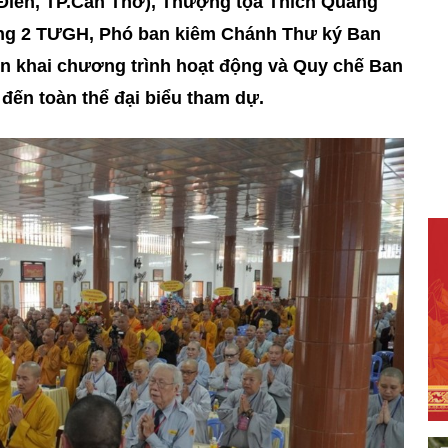
ền, TP.Cần Thơ), Thượng tọa Thích Quảng
òng 2 TƯGH, Phó ban kiêm Chánh Thư ký Ban
 khai chương trình hoạt động và Quy chế Ban
đến toàn thể đại biểu tham dự.