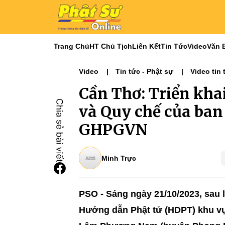
Trang Chủ
HT Chủ Tịch
Liên Kết
Tin Tức
Video
Văn 
Video
Tin tức - Phật sự
Video tin 
Ban Hướng dẫn Phật tử
Cần Thơ: Triển kha
và Quy chế của ban
GHPGVN
Minh Trực
PSO - Sáng ngày 21/10/2023, sau
Hướng dẫn Phật tử (HDPT) khu vự