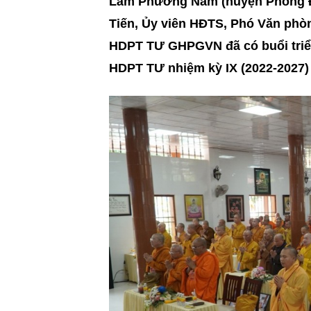
Lâm Phương Nam (huyện Phong Đi
Tiến, Ủy viên HĐTS, Phó Văn ph
HDPT TƯ GHPGVN đã có buổi triển
HDPT TƯ nhiệm kỳ IX (2022-2027) 