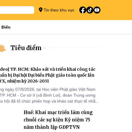
Tin theo khu vực
 Điển
Tiêu điểm
ideo] TP. HCM: Khảo sát và triển khai công tác
uẩn bị Đại hội Đại biểu Phật giáo toàn quốc lần
ứ X, nhiệm kỳ 2026-2031
ng ngày 07/8/2026, tại Học viện Phật giáo Việt Nam
 TP. HCM - Cơ sở II (xã Bình Lợi), đoàn Trung ương
áo hội đã tổ chức phiên họp và khảo sát thực tế nhằm
ển khai công tác chuẩn bị Đại hội Đại biểu Phật giáo
Huế: Khai mạc triển lãm cùng
àn quốc lần thứ X, nhiệm kỳ 2026-2031.
chuỗi các sự kiện Kỷ niệm 75
năm thành lập GĐPTVN