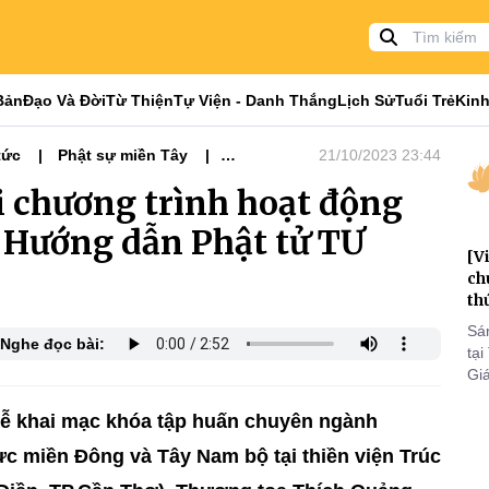
Bản
Đạo Và Đời
Từ Thiện
Tự Viện - Danh Thắng
Lịch Sử
Tuổi Trẻ
Kinh
tức
Phật sự miền Tây
21/10/2023 23:44
i chương trình hoạt động
 Hướng dẫn Phật tử TƯ
[V
ch
th
Sá
Nghe đọc bài:
tại
Gi
tri
to
 lễ khai mạc khóa tập huấn chuyên ngành
c miền Đông và Tây Nam bộ tại thiền viện Trúc