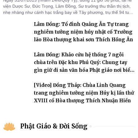
Ngày 31/07/2013 (nhằm 24/6/Quý Tỵ), đúng 11 giờ 56 phút, tại Ni
viện Dược Sư, Đức Trọng, Lâm Đồng, Sư trưởng thu thần thị tịch,
nhẹ nhàng như cánh hạc trắng bay về Tây phương, trụ thế 94 tuổi
đời, 60 hạ lạp.
Lâm Đồng: Tổ đình Quảng Ân Tự trang
nghiêm tưởng niệm húy nhật cố Trưởng
lão Hòa thượng khai sơn Thích Hồng Ân
Lâm Đồng: Khảo cứu hệ thống 7 ngôi
chùa trên Đặc khu Phú Quý: Chung tay
gìn giữ di sản văn hóa Phật giáo nơi biển
đảo
[Video] Đồng Tháp: Chùa Linh Quang
trang nghiêm tưởng niệm Húy kị lần thứ
XVIII cố Hòa thượng Thích Nhuận Hiền
Phật Giáo & Đời Sống