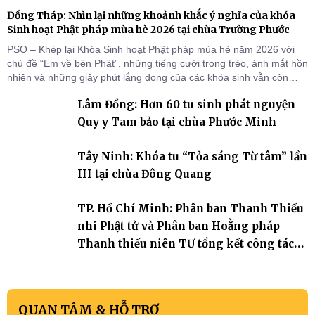
Đồng Tháp: Nhìn lại những khoảnh khắc ý nghĩa của khóa
Sinh hoạt Phật pháp mùa hè 2026 tại chùa Trường Phước
PSO – Khép lại Khóa Sinh hoạt Phật pháp mùa hè năm 2026 với
chủ đề “Em về bên Phật”, những tiếng cười trong trẻo, ánh mắt hồn
nhiên và những giây phút lắng đọng của các khóa sinh vẫn còn
đọng lại dưới mái chùa Trường Phước (xã Tân Hương, tỉnh Đồng
Lâm Đồng: Hơn 60 tu sinh phát nguyện
Tháp). Những tuần tu học ngắn ngủi nhưng đã trở thành hành
trang quý báu, gieo những hạt giống thiện l
Quy y Tam bảo tại chùa Phước Minh
Tây Ninh: Khóa tu “Tỏa sáng Từ tâm” lần
III tại chùa Đông Quang
TP. Hồ Chí Minh: Phân ban Thanh Thiếu
nhi Phật tử và Phân ban Hoằng pháp
Thanh thiếu niên TƯ tổng kết công tác
Phật sự nhiệm kỳ IX (2022 – 2027)
QUAN TÂM & HỖ TRỢ