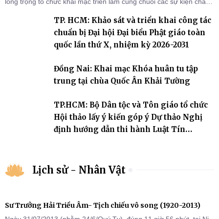
long trọng tổ chức khai mạc triển lãm cùng chuỗi các sự kiện chào
mừng Kỷ niệm 75 năm thành lập GĐPTVN.
TP. HCM: Khảo sát và triển khai công tác
chuẩn bị Đại hội Đại biểu Phật giáo toàn
quốc lần thứ X, nhiệm kỳ 2026-2031
Đồng Nai: Khai mạc Khóa huân tu tập
trung tại chùa Quốc Ân Khải Tường
TP.HCM: Bộ Dân tộc và Tôn giáo tổ chức
Hội thảo lấy ý kiến góp ý Dự thảo Nghị
định hướng dẫn thi hành Luật Tín
ngưỡng, tôn giáo
Lịch sử - Nhân Vật
Sư Trưởng Hải Triều Âm- Tịch chiếu vô song (1920-2013)