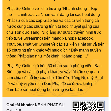
Phật Sự Online với chủ trương “Nhanh chóng – Kịp
thời – chính xác và Nhân văn” đăng tải các hoạt động
Phật sự của các cấp Giáo hội và các tự viện trong cả
nước cùng các chương trình tu học, thuyết giảng của
chư Tôn đức Tăng, Ni giảng sư được truyền hình trực
tiếp (Live Streaming) trên mạng xã hội: Facebook,
Youtube, Phật Sự Online về các sự kiện Phật sự và trên
15 chương trình khác với mục đích “ Đẩy mạnh truyền
thông Phật giáo như một kênh Hoằng pháp …”
Phật Sự Online có trên 60 nhân sự là phóng viên, Ban
Biên tập và các bộ phận khác, vì vậy rất cần sự quan
tâm chia sẻ, hỗ trợ của chư Tôn đức Tăng Ni, quý Phật
tử và quý vị yêu mến Đạo Phật để có được kinh phí
đảm bảo sự hoạt động bền vững và lâu dài.
Chủ tài khoản:
KENH PHAT SU
ONLINE