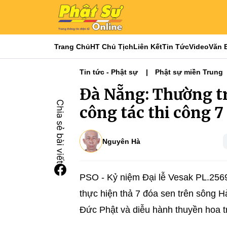
Trang Chủ
HT Chủ Tịch
Liên Kết
Tin Tức
Video
Văn 
Tin tức - Phật sự
Phật sự miền Trung
Đà Nẵng: Thường t
công tác thi công 
Nguyên Hà
PSO - Kỷ niệm Đại lễ Vesak PL.256
thực hiện thả 7 đóa sen trên sông 
Đức Phật và diễu hành thuyền hoa t