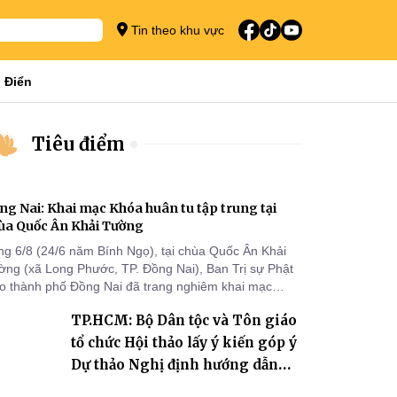
Tin theo khu vực
 Điển
Tiêu điểm
ng Nai: Khai mạc Khóa huân tu tập trung tại
ùa Quốc Ân Khải Tường
ng 6/8 (24/6 năm Bính Ngọ), tại chùa Quốc Ân Khải
ờng (xã Long Phước, TP. Đồng Nai), Ban Trị sự Phật
áo thành phố Đồng Nai đã trang nghiêm khai mạc
a huân tu tập trung trong mùa An cư kiết hạ Phật lịch
TP.HCM: Bộ Dân tộc và Tôn giáo
70 dành cho chư Tăng hành giả an cư tại chỗ khu vực
I, VIII và trường hạ chùa Quốc Ân Khải Tường.
tổ chức Hội thảo lấy ý kiến góp ý
Dự thảo Nghị định hướng dẫn
thi hành Luật Tín ngưỡng, tôn