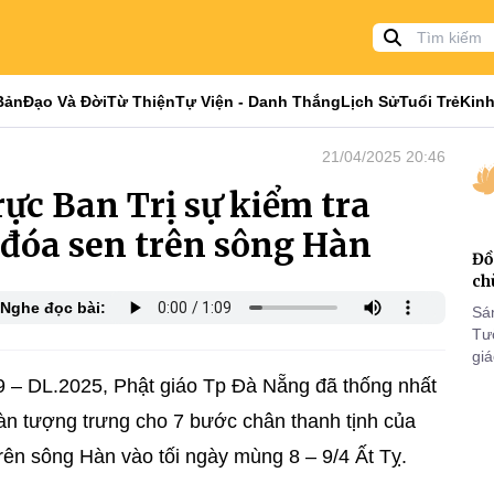
Bản
Đạo Và Đời
Từ Thiện
Tự Viện - Danh Thắng
Lịch Sử
Tuổi Trẻ
Kinh
21/04/2025 20:46
rực Ban Trị sự kiểm tra
7 đóa sen trên sông Hàn
Đồ
ch
Nghe đọc bài:
Sá
Tư
gi
Khó
9 – DL.2025, Phật giáo Tp Đà Nẵng đã thống nhất
25
Hàn tượng trưng cho 7 bước chân thanh tịnh của
VI
rên sông Hàn vào tối ngày mùng 8 – 9/4 Ất Tỵ.