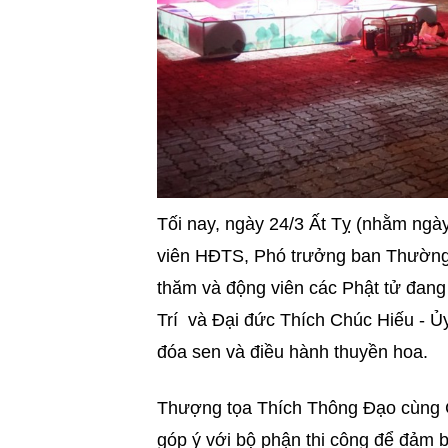
Tối nay, ngày 24/3 Ất Tỵ (nhằm ngà
viên HĐTS, Phó trưởng ban Thườn
thăm và động viên các Phật tử đang
Trí và Đại đức Thích Chúc Hiếu - Ủy
đóa sen và điều hành thuyền hoa.
Thượng tọa Thích Thông Đạo cùng C
góp ý với bộ phận thi công để đảm bả