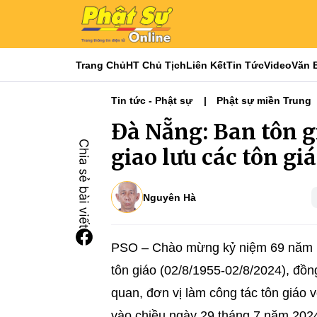
Trang Chủ
HT Chủ Tịch
Liên Kết
Tin Tức
Video
Văn 
Tin tức - Phật sự
Phật sự miền Trung
Đà Nẵng: Ban tôn gi
giao lưu các tôn gi
Nguyên Hà
PSO – Chào mừng kỷ niệm 69 năm N
tôn giáo (02/8/1955-02/8/2024), đồn
quan, đơn vị làm công tác tôn giáo v
vào chiều ngày 29 tháng 7 năm 202