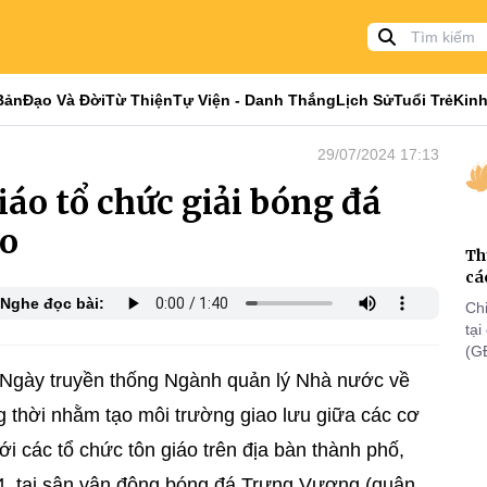
Bản
Đạo Và Đời
Từ Thiện
Tự Viện - Danh Thắng
Lịch Sử
Tuổi Trẻ
Kinh
29/07/2024 17:13
áo tổ chức giải bóng đá
áo
Th
cá
Nghe đọc bài:
Ch
tạ
(G
lã
gày truyền thống Ngành quản lý Nhà nước về
th
g thời nhằm tạo môi trường giao lưu giữa các cơ
ới các tổ chức tôn giáo trên địa bàn thành phố,
4, tại sân vận động bóng đá Trưng Vương (quận