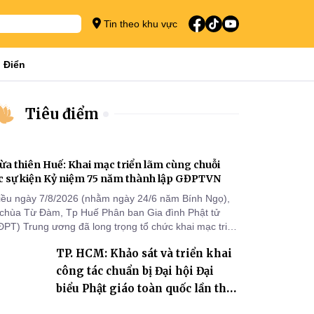
Tin theo khu vực
 Điển
Tiêu điểm
ừa thiên Huế: Khai mạc triển lãm cùng chuỗi
c sự kiện Kỷ niệm 75 năm thành lập GĐPTVN
iều ngày 7/8/2026 (nhằm ngày 24/6 năm Bính Ngọ),
i chùa Từ Đàm, Tp Huế Phân ban Gia đình Phật tử
ĐPT) Trung ương đã long trọng tổ chức khai mạc triển
m cùng chuỗi các sự kiện chào mừng Kỷ niệm 75 năm
TP. HCM: Khảo sát và triển khai
ành lập GĐPTVN.
công tác chuẩn bị Đại hội Đại
biểu Phật giáo toàn quốc lần thứ
X, nhiệm kỳ 2026-2031