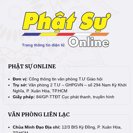
PHẬT SỰ ONLINE
Đơn vị:
Cổng thông tin văn phòng T.Ư Giáo hội
Trụ sở:
Văn phòng 2 T.Ư – GHPGVN – số 294 Nam Kỳ Khởi
Nghĩa, P. Xuân Hòa, TP.HCM
Giấy phép:
84/GP-TTĐT Cục phát thanh, truyền hình
VĂN PHÒNG LIÊN LẠC
Chùa Minh Đạo Địa chỉ:
12/3 BIS Kỳ Đồng, P. Xuân Hòa,