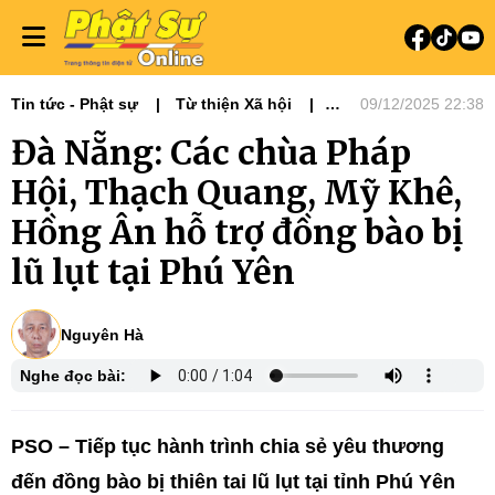
Tin tức - Phật sự
Từ thiện Xã hội
09/12/2025 22:38
Phật sự miền Trung
Đà Nẵng: Các chùa Pháp
Hội, Thạch Quang, Mỹ Khê,
Hồng Ân hỗ trợ đồng bào bị
lũ lụt tại Phú Yên
Nguyên Hà
Nghe đọc bài:
PSO – Tiếp tục hành trình chia sẻ yêu thương
đến đồng bào bị thiên tai lũ lụt tại tỉnh Phú Yên