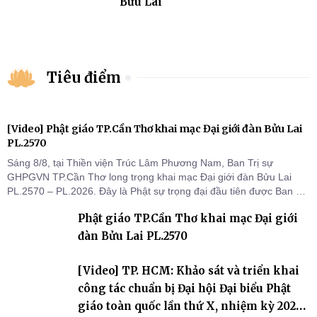
Bửu Lai
Tiêu điểm
[Video] Phật giáo TP.Cần Thơ khai mạc Đại giới đàn Bửu Lai
PL.2570
Sáng 8/8, tại Thiền viện Trúc Lâm Phương Nam, Ban Trị sự
GHPGVN TP.Cần Thơ long trọng khai mạc Đại giới đàn Bửu Lai
PL.2570 – PL.2026. Đây là Phật sự trọng đại đầu tiên được Ban Trị
sự triển khai sau thành công của Đại hội Phật giáo thành phố lần
Phật giáo TP.Cần Thơ khai mạc Đại giới
thứ I, thể hiện sự quan tâm đối với công tác truyền giới, đào tạo
Tăng tài và tiếp nối mạng mạch Tăng-g
đàn Bửu Lai PL.2570
[Video] TP. HCM: Khảo sát và triển khai
công tác chuẩn bị Đại hội Đại biểu Phật
giáo toàn quốc lần thứ X, nhiệm kỳ 2026-