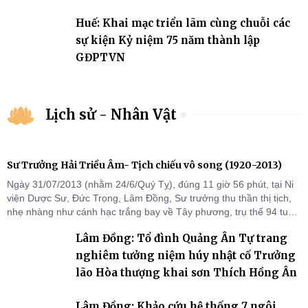
2031
Huế: Khai mạc triển lãm cùng chuỗi các
sự kiện Kỷ niệm 75 năm thành lập
GĐPTVN
Lịch sử - Nhân Vật
Sư Trưởng Hải Triều Âm- Tịch chiếu vô song (1920-2013)
Ngày 31/07/2013 (nhằm 24/6/Quý Tỵ), đúng 11 giờ 56 phút, tại Ni
viện Dược Sư, Đức Trọng, Lâm Đồng, Sư trưởng thu thần thị tịch,
nhẹ nhàng như cánh hạc trắng bay về Tây phương, trụ thế 94 tuổi
đời, 60 hạ lạp.
Lâm Đồng: Tổ đình Quảng Ân Tự trang
nghiêm tưởng niệm húy nhật cố Trưởng
lão Hòa thượng khai sơn Thích Hồng Ân
Lâm Đồng: Khảo cứu hệ thống 7 ngôi