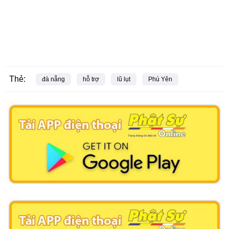
Thẻ:
đà nẵng
hỗ trợ
lũ lụt
Phú Yên