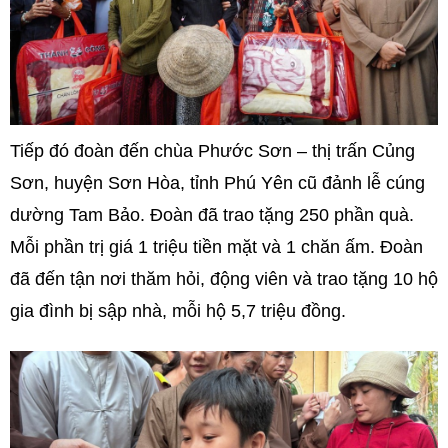
Tiếp đó đoàn đến chùa Phước Sơn – thị trấn Củng
Sơn, huyện Sơn Hòa, tỉnh Phú Yên cũ đảnh lễ cúng
dường Tam Bảo. Đoàn đã trao tặng 250 phần quà.
Mỗi phần trị giá 1 triệu tiền mặt và 1 chăn ấm. Đoàn
đã đến tận nơi thăm hỏi, động viên và trao tặng 10 hộ
gia đình bị sập nhà, mỗi hộ 5,7 triệu đồng.