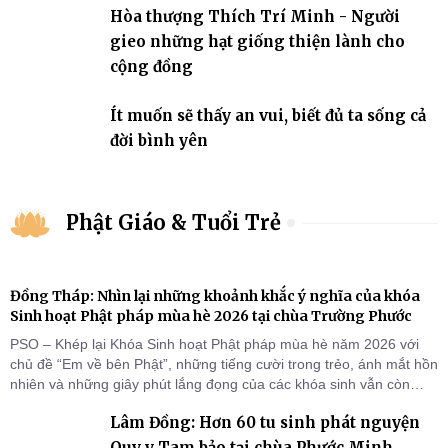
Hòa thượng Thích Trí Minh - Người
gieo những hạt giống thiện lành cho
cộng đồng
Ít muốn sẽ thấy an vui, biết đủ ta sống cả
đời bình yên
Phật Giáo & Tuổi Trẻ
Đồng Tháp: Nhìn lại những khoảnh khắc ý nghĩa của khóa
Sinh hoạt Phật pháp mùa hè 2026 tại chùa Trường Phước
PSO – Khép lại Khóa Sinh hoạt Phật pháp mùa hè năm 2026 với
chủ đề “Em về bên Phật”, những tiếng cười trong trẻo, ánh mắt hồn
nhiên và những giây phút lắng đọng của các khóa sinh vẫn còn
đọng lại dưới mái chùa Trường Phước (xã Tân Hương, tỉnh Đồng
Lâm Đồng: Hơn 60 tu sinh phát nguyện
Tháp). Những tuần tu học ngắn ngủi nhưng đã trở thành hành
trang quý báu, gieo những hạt giống thiện l
Quy y Tam bảo tại chùa Phước Minh