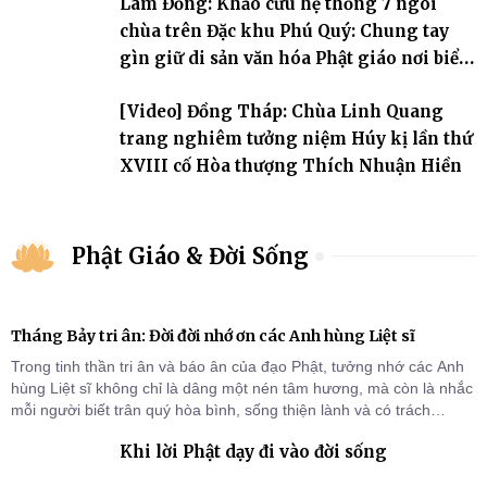
Lâm Đồng: Khảo cứu hệ thống 7 ngôi
chùa trên Đặc khu Phú Quý: Chung tay
gìn giữ di sản văn hóa Phật giáo nơi biển
đảo
[Video] Đồng Tháp: Chùa Linh Quang
trang nghiêm tưởng niệm Húy kị lần thứ
XVIII cố Hòa thượng Thích Nhuận Hiền
Phật Giáo & Đời Sống
Tháng Bảy tri ân: Đời đời nhớ ơn các Anh hùng Liệt sĩ
Trong tinh thần tri ân và báo ân của đạo Phật, tưởng nhớ các Anh
hùng Liệt sĩ không chỉ là dâng một nén tâm hương, mà còn là nhắc
mỗi người biết trân quý hòa bình, sống thiện lành và có trách
nhiệm với quê hương, đất nước.
Khi lời Phật dạy đi vào đời sống