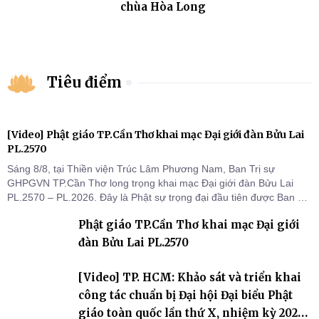
chùa Hòa Long
Tiêu điểm
[Video] Phật giáo TP.Cần Thơ khai mạc Đại giới đàn Bửu Lai
PL.2570
Sáng 8/8, tại Thiền viện Trúc Lâm Phương Nam, Ban Trị sự
GHPGVN TP.Cần Thơ long trọng khai mạc Đại giới đàn Bửu Lai
PL.2570 – PL.2026. Đây là Phật sự trọng đại đầu tiên được Ban Trị
sự triển khai sau thành công của Đại hội Phật giáo thành phố lần
Phật giáo TP.Cần Thơ khai mạc Đại giới
thứ I, thể hiện sự quan tâm đối với công tác truyền giới, đào tạo
Tăng tài và tiếp nối mạng mạch Tăng-g
đàn Bửu Lai PL.2570
[Video] TP. HCM: Khảo sát và triển khai
công tác chuẩn bị Đại hội Đại biểu Phật
giáo toàn quốc lần thứ X, nhiệm kỳ 2026-