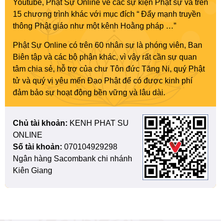
Youtube, Phật Sự Online về các sự kiện Phật sự và trên
15 chương trình khác với mục đích “ Đẩy mạnh truyền
thông Phật giáo như một kênh Hoằng pháp …”
Phật Sự Online có trên 60 nhân sự là phóng viên, Ban
Biên tập và các bộ phận khác, vì vậy rất cần sự quan
tâm chia sẻ, hỗ trợ của chư Tôn đức Tăng Ni, quý Phật
tử và quý vị yêu mến Đạo Phật để có được kinh phí
đảm bảo sự hoạt động bền vững và lâu dài.
Chủ tài khoản:
KENH PHAT SU
ONLINE
Số tài khoản:
070104929298
Ngân hàng Sacombank chi nhánh
Kiên Giang