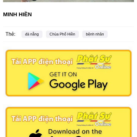
MINH HIỀN
Thẻ:
đà nẵng
Chùa Phổ Hiền
bệnh nhân