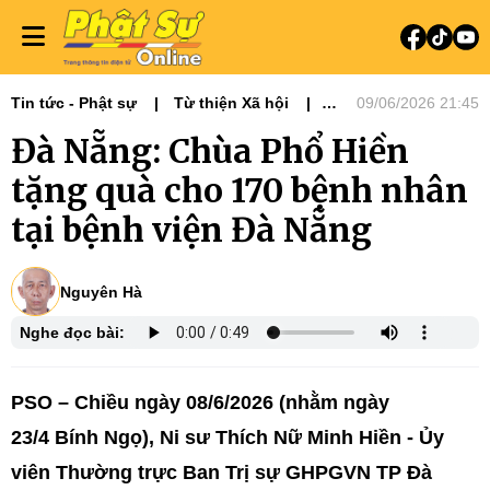
Tin tức - Phật sự
Từ thiện Xã hội
09/06/2026 21:45
Phật sự miền Trung
Ni giới
Đà Nẵng: Chùa Phổ Hiền
Từ Thiện Xã Hội
tặng quà cho 170 bệnh nhân
tại bệnh viện Đà Nẵng
Nguyên Hà
Nghe đọc bài:
PSO – Chiều ngày 08/6/2026 (nhằm ngày
23/4 Bính Ngọ), Ni sư Thích Nữ Minh Hiền - Ủy
viên Thường trực Ban Trị sự GHPGVN TP Đà