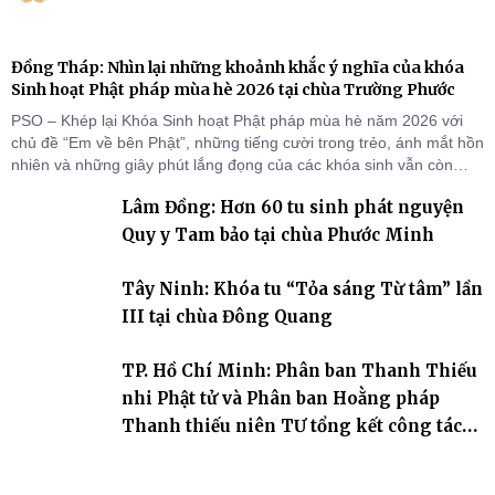
Đồng Tháp: Nhìn lại những khoảnh khắc ý nghĩa của khóa
Sinh hoạt Phật pháp mùa hè 2026 tại chùa Trường Phước
PSO – Khép lại Khóa Sinh hoạt Phật pháp mùa hè năm 2026 với
chủ đề “Em về bên Phật”, những tiếng cười trong trẻo, ánh mắt hồn
nhiên và những giây phút lắng đọng của các khóa sinh vẫn còn
đọng lại dưới mái chùa Trường Phước (xã Tân Hương, tỉnh Đồng
Lâm Đồng: Hơn 60 tu sinh phát nguyện
Tháp). Những tuần tu học ngắn ngủi nhưng đã trở thành hành
trang quý báu, gieo những hạt giống thiện l
Quy y Tam bảo tại chùa Phước Minh
Tây Ninh: Khóa tu “Tỏa sáng Từ tâm” lần
III tại chùa Đông Quang
TP. Hồ Chí Minh: Phân ban Thanh Thiếu
nhi Phật tử và Phân ban Hoằng pháp
Thanh thiếu niên TƯ tổng kết công tác
Phật sự nhiệm kỳ IX (2022 – 2027)