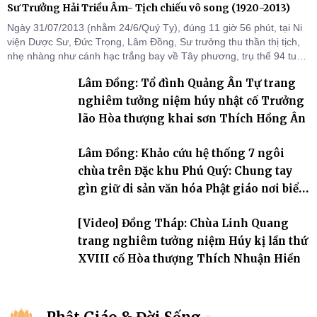
Sư Trưởng Hải Triều Âm- Tịch chiếu vô song (1920-2013)
Ngày 31/07/2013 (nhằm 24/6/Quý Tỵ), đúng 11 giờ 56 phút, tại Ni
viện Dược Sư, Đức Trọng, Lâm Đồng, Sư trưởng thu thần thị tịch,
nhẹ nhàng như cánh hạc trắng bay về Tây phương, trụ thế 94 tuổi
đời, 60 hạ lạp.
Lâm Đồng: Tổ đình Quảng Ân Tự trang
nghiêm tưởng niệm húy nhật cố Trưởng
lão Hòa thượng khai sơn Thích Hồng Ân
Lâm Đồng: Khảo cứu hệ thống 7 ngôi
chùa trên Đặc khu Phú Quý: Chung tay
gìn giữ di sản văn hóa Phật giáo nơi biển
đảo
[Video] Đồng Tháp: Chùa Linh Quang
trang nghiêm tưởng niệm Húy kị lần thứ
XVIII cố Hòa thượng Thích Nhuận Hiền