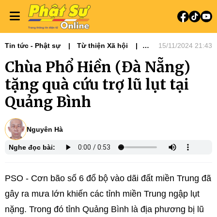
Tin tức - Phật sự
Từ thiện Xã hội
15/11/2024 21:43
Phật sự miền Trung
Ni giới
Chùa Phổ Hiền (Đà Nẵng)
Từ Thiện Xã Hội
tặng quà cứu trợ lũ lụt tại
Quảng Bình
Nguyên Hà
Nghe đọc bài:
PSO - Cơn bão số 6 đổ bộ vào dãi đất miền Trung đã
gây ra mưa lớn khiến các tỉnh miền Trung ngập lụt
nặng. Trong đó tỉnh Quảng Bình là địa phương bị lũ