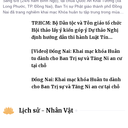
Sáng 6/8 (24/6 năm Bính Ngọ), tại chùa Quốc Ân Khải Tường (xã
Long Phước, TP. Đồng Nai), Ban Trị sự Phật giáo thành phố Đồng
Nai đã trang nghiêm khai mạc Khóa huân tu tập trung trong mùa
An cư kiết hạ Phật lịch 2570 dành cho chư Tăng hành giả an cư tại
TP.HCM: Bộ Dân tộc và Tôn giáo tổ chức
chỗ khu vực VII, VIII và trường hạ chùa Quốc Ân Khải Tường.
Hội thảo lấy ý kiến góp ý Dự thảo Nghị
định hướng dẫn thi hành Luật Tín
ngưỡng, tôn giáo
[Video] Đồng Nai: Khai mạc khóa Huân
tu dành cho Ban Trị sự và Tăng Ni an cư
tại chỗ
Đồng Nai: Khai mạc khóa Huân tu dành
cho Ban Trị sự và Tăng Ni an cư tại chỗ
Lịch sử - Nhân Vật