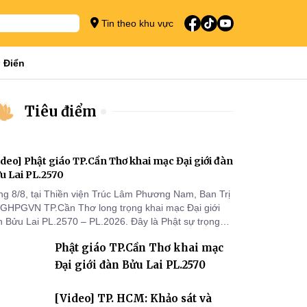
Tin theo khu vực
 Điển
Tiêu điểm
ideo] Phật giáo TP.Cần Thơ khai mạc Đại giới đàn
u Lai PL.2570
ng 8/8, tại Thiền viện Trúc Lâm Phương Nam, Ban Trị
 GHPGVN TP.Cần Thơ long trọng khai mạc Đại giới
n Bửu Lai PL.2570 – PL.2026. Đây là Phật sự trọng
 đầu tiên được Ban Trị sự triển khai sau thành công
Phật giáo TP.Cần Thơ khai mạc
 Đại hội Phật giáo thành phố lần thứ I, thể hiện sự
n tâm đối với công tác truyền giới, đào tạo Tăng tài
Đại giới đàn Bửu Lai PL.2570
 tiếp nối mạng mạch Tăng-g
[Video] TP. HCM: Khảo sát và