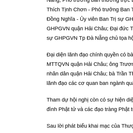
Nẵng, Phó trưởng ban thường trực
Thích Tịnh Chơn - Phó trưởng Ban
Đồng Nghĩa - Ủy viên Ban Trị sự 
GHPGVN quận Hải Châu; Đại đức Th
sự GHPGVN Tp Đà Nẵng chủ tọa hội
Đại diện lãnh đạo chính quyền có 
MTTQVN quận Hải Châu; ông Trương
nhân dân quận Hải Châu; bà Trần T
lãnh đạo các cơ quan ban ngành q
Tham dự hội nghị còn có sự hiện di
đình Phật tử và các đạo tràng Phật 
Sau lời phát biểu khai mạc của Thư