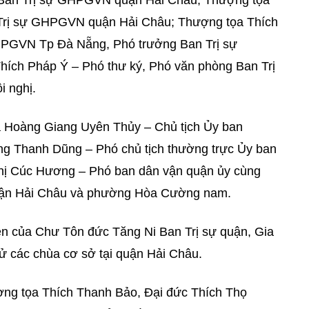
 Ban Trị sự GHPGVN quận Hải Châu; Thượng tọa
 Trị sự GHPGVN quận Hải Châu; Thượng tọa Thích
GHPGVN Tp Đà Nẵng, Phó trưởng Ban Trị sự
ích Pháp Ý – Phó thư ký, Phó văn phòng Ban Trị
 nghị.
bà Hoàng Giang Uyên Thủy – Chủ tịch Ủy ban
 Thanh Dũng – Phó chủ tịch thường trực Ủy ban
hị Cúc Hương – Phó ban dân vận quận ủy cùng
uận Hải Châu và phường Hòa Cường nam.
ện của Chư Tôn đức Tăng Ni Ban Trị sự quận, Gia
tử các chùa cơ sở tại quận Hải Châu.
ợng tọa Thích Thanh Bảo, Đại đức Thích Thọ