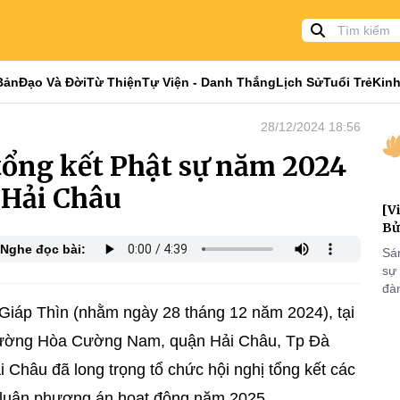
Bản
Đạo Và Đời
Từ Thiện
Tự Viện - Danh Thắng
Lịch Sử
Tuổi Trẻ
Kinh
28/12/2024 18:56
tổng kết Phật sự năm 2024
 Hải Châu
[V
Bử
Nghe đọc bài:
Sá
sự
đà
đại
Giáp Thìn (nhằm ngày 28 tháng 12 năm 2024), tại
của
hường Hòa Cường Nam, quận Hải Châu, Tp Đà
qua
và
hâu đã long trọng tổ chức hội nghị tổng kết các
 luận phương án hoạt động năm 2025.