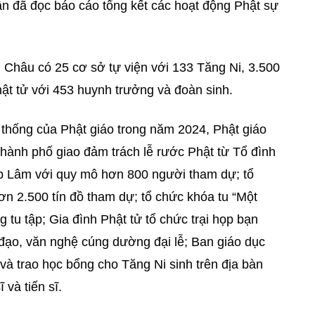
n đã đọc báo cáo tổng kết các hoạt động Phật sự
 Châu có 25 cơ sở tự viện với 133 Tăng Ni, 3.500
hật tử với 453 huynh trưởng và đoàn sinh.
 thống của Phật giáo trong năm 2024, Phật giáo
hành phố giao đảm trách lễ rước Phật từ Tổ đình
áp Lâm với quy mô hơn 800 người tham dự; tổ
hơn 2.500 tín đồ tham dự; tổ chức khóa tu “Một
g tu tập; Gia đình Phật tử tổ chức trại họp bạn
đạo, văn nghệ cúng dường đại lễ; Ban giáo dục
à trao học bổng cho Tăng Ni sinh trên địa bàn
và tiến sĩ.