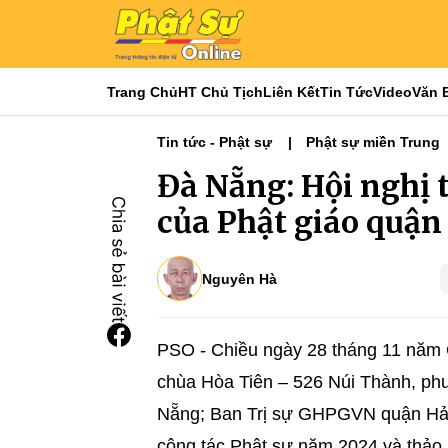
Trang Chủ
HT Chủ Tịch
Liên Kết
Tin Tức
Video
Văn 
Tin tức - Phật sự
Phật sự miền Trung
Đà Nẵng: Hội nghị 
của Phật giáo quận
Nguyên Hà
PSO - Chiều ngày 28 tháng 11 năm 
chùa Hòa Tiên – 526 Núi Thành, p
Nẵng; Ban Trị sự GHPGVN quận Hải C
công tác Phật sự năm 2024 và thảo