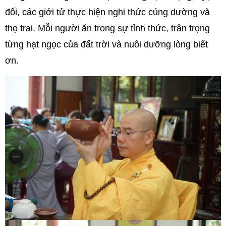
đối, các giới tử thực hiện nghi thức cúng dường và
thọ trai. Mỗi người ăn trong sự tỉnh thức, trân trọng
từng hạt ngọc của đất trời và nuôi dưỡng lòng biết
ơn.