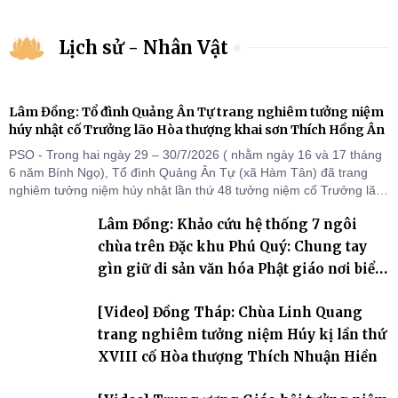
Lịch sử - Nhân Vật
Lâm Đồng: Tổ đình Quảng Ân Tự trang nghiêm tưởng niệm
húy nhật cố Trưởng lão Hòa thượng khai sơn Thích Hồng Ân
PSO - Trong hai ngày 29 – 30/7/2026 ( nhằm ngày 16 và 17 tháng
6 năm Bính Ngọ), Tổ đình Quảng Ân Tự (xã Hàm Tân) đã trang
nghiêm tưởng niệm húy nhật lần thứ 48 tưởng niệm cố Trưởng lão
Hòa thượng thượng Hồng hạ Ân – bậc khai sơn Tổ đình Quảng Ân.
Lâm Đồng: Khảo cứu hệ thống 7 ngôi
Chư Tôn đức Tăng Ni, môn đồ pháp quyến cùng đông đảo thiện tín
Phật tử đã đồng vân tập về đạo tràng, th
chùa trên Đặc khu Phú Quý: Chung tay
gìn giữ di sản văn hóa Phật giáo nơi biển
đảo
[Video] Đồng Tháp: Chùa Linh Quang
trang nghiêm tưởng niệm Húy kị lần thứ
XVIII cố Hòa thượng Thích Nhuận Hiền