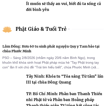
Ít muốn sẽ thấy an vui, biết đủ ta sống cả
đời bình yên
Phật Giáo & Tuổi Trẻ
Lâm Đồng: Hơn 60 tu sinh phát nguyện Quy y Tam bảo tại
chùa Phước Minh
PSO – Sáng 2/8/2026 (nhằm ngày 20/6 năm Bính Ngọ), trong
khuôn khổ khóa sinh hoạt Phật pháp mùa hè "Tay Phật trong tay
con" lần II với chủ đề "Trái tim hiểu biết", chùa Phước Minh (xã
Hàm Kiệm) đã trang nghiêm tổ chức lễ phát nguyện quy y Tam bảo
Tây Ninh: Khóa tu “Tỏa sáng Từ tâm” lần
cho hơn 60 tu sinh.
III tại chùa Đông Quang
TP. Hồ Chí Minh: Phân ban Thanh Thiếu
nhi Phật tử và Phân ban Hoằng pháp
Thanh thiếu niên TƯ tổng kết công tác