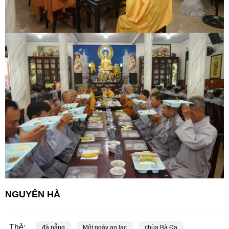
NGUYÊN HÀ
Thẻ:
đà nẵng
Một ngày an lạc
chùa Bà Đa