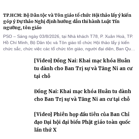
TP.HCM: Bộ Dân tộc và Tôn giáo tổ chức Hội thảo lấy ý kiến
góp ý Dự thảo Nghị định hướng dẫn thi hành Luật Tín
ngưỡng, tôn giáo
PSO – Sáng ngày 03/8/2026, tại Nhà khách T78, P. Xuân Hoà, TP.
Hồ Chí Minh, Bộ Dân tộc và Tôn giáo tổ chức Hội thảo lấy ý kiến
chức sắc, chức việc các tổ chức tôn giáo, người đại diện, Ban Quản
lý cơ sở tín ngưỡng các tỉnh, thành phố khu vực phía Nam nhằm
[Video] Đồng Nai: Khai mạc khóa Huân
góp ý hoàn thiện hồ sơ Dự thảo Nghị định quy định chi tiết một số
điều và biện pháp để tổ chức
tu dành cho Ban Trị sự và Tăng Ni an cư
tại chỗ
Đồng Nai: Khai mạc khóa Huân tu dành
cho Ban Trị sự và Tăng Ni an cư tại chỗ
[Video] Phiên họp đầu tiên của Ban Chỉ
đạo Đại hội đại biểu Phật giáo toàn quốc
lần thứ X