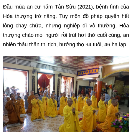
Đầu mùa an cư năm Tân Sửu (2021), bệnh tình của
Hòa thượng trở nặng. Tuy môn đồ pháp quyến hết
lòng chạy chữa, nhưng nghiệp dĩ vô thường, Hòa
thượng chào mọi người rồi trút hơi thở cuối cùng, an
nhiên thâu thần thị tịch, hưởng thọ 94 tuổi, 46 hạ lạp.