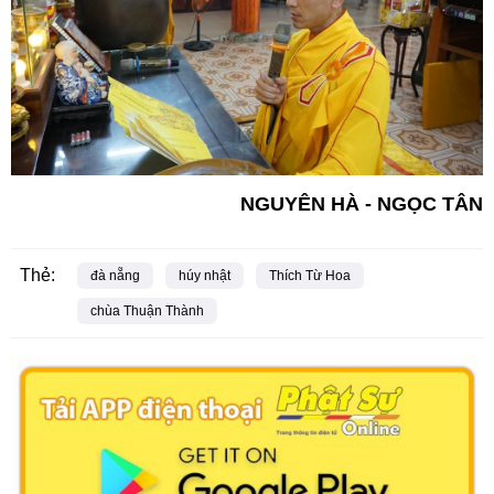
NGUYÊN HÀ - NGỌC TÂN
Thẻ:
đà nẵng
húy nhật
Thích Từ Hoa
chùa Thuận Thành