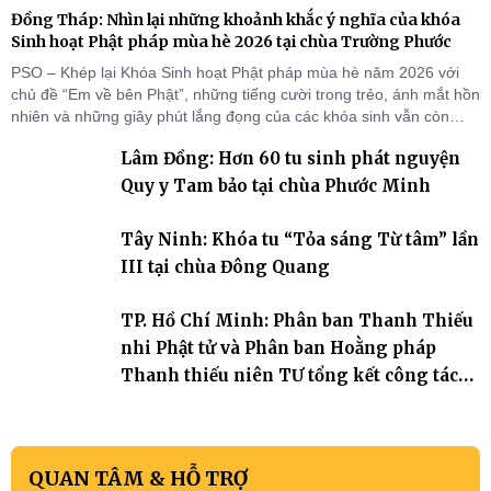
Đồng Tháp: Nhìn lại những khoảnh khắc ý nghĩa của khóa
Sinh hoạt Phật pháp mùa hè 2026 tại chùa Trường Phước
PSO – Khép lại Khóa Sinh hoạt Phật pháp mùa hè năm 2026 với
chủ đề “Em về bên Phật”, những tiếng cười trong trẻo, ánh mắt hồn
nhiên và những giây phút lắng đọng của các khóa sinh vẫn còn
đọng lại dưới mái chùa Trường Phước (xã Tân Hương, tỉnh Đồng
Lâm Đồng: Hơn 60 tu sinh phát nguyện
Tháp). Những tuần tu học ngắn ngủi nhưng đã trở thành hành
trang quý báu, gieo những hạt giống thiện l
Quy y Tam bảo tại chùa Phước Minh
Tây Ninh: Khóa tu “Tỏa sáng Từ tâm” lần
III tại chùa Đông Quang
TP. Hồ Chí Minh: Phân ban Thanh Thiếu
nhi Phật tử và Phân ban Hoằng pháp
Thanh thiếu niên TƯ tổng kết công tác
Phật sự nhiệm kỳ IX (2022 – 2027)
QUAN TÂM & HỖ TRỢ