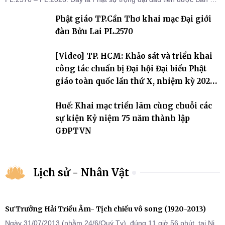
sự triển khai sau thành công của Đại hội Phật giáo thành phố lần
Phật giáo TP.Cần Thơ khai mạc Đại giới
thứ I, thể hiện sự quan tâm đối với công tác truyền giới, đào tạo
Tăng tài và tiếp nối mạng mạch Tăng-g
đàn Bửu Lai PL.2570
[Video] TP. HCM: Khảo sát và triển khai
công tác chuẩn bị Đại hội Đại biểu Phật
giáo toàn quốc lần thứ X, nhiệm kỳ 2026-
2031
Huế: Khai mạc triển lãm cùng chuỗi các
sự kiện Kỷ niệm 75 năm thành lập
GĐPTVN
Lịch sử - Nhân Vật
Sư Trưởng Hải Triều Âm- Tịch chiếu vô song (1920-2013)
Ngày 31/07/2013 (nhằm 24/6/Quý Tỵ), đúng 11 giờ 56 phút, tại Ni