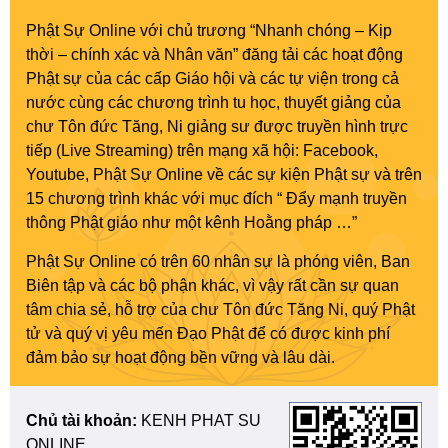
Phật Sự Online với chủ trương “Nhanh chóng – Kịp
thời – chính xác và Nhân văn” đăng tải các hoạt động
Phật sự của các cấp Giáo hội và các tự viện trong cả
nước cùng các chương trình tu học, thuyết giảng của
chư Tôn đức Tăng, Ni giảng sư được truyền hình trực
tiếp (Live Streaming) trên mạng xã hội: Facebook,
Youtube, Phật Sự Online về các sự kiện Phật sự và trên
15 chương trình khác với mục đích “ Đẩy mạnh truyền
thông Phật giáo như một kênh Hoằng pháp …”
Phật Sự Online có trên 60 nhân sự là phóng viên, Ban
Biên tập và các bộ phận khác, vì vậy rất cần sự quan
tâm chia sẻ, hỗ trợ của chư Tôn đức Tăng Ni, quý Phật
tử và quý vị yêu mến Đạo Phật để có được kinh phí
đảm bảo sự hoạt động bền vững và lâu dài.
Chủ tài khoản:
KENH PHAT SU
ONLINE