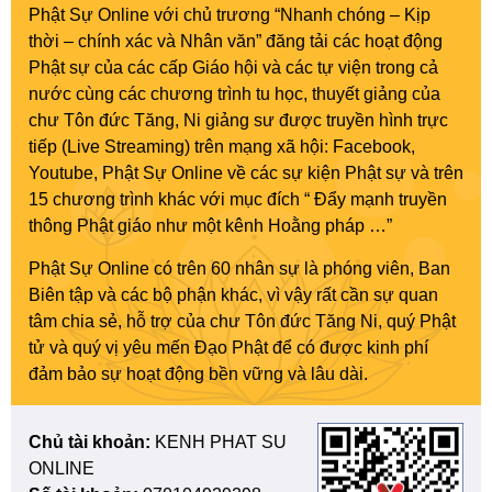
Phật Sự Online với chủ trương “Nhanh chóng – Kịp
thời – chính xác và Nhân văn” đăng tải các hoạt động
Phật sự của các cấp Giáo hội và các tự viện trong cả
nước cùng các chương trình tu học, thuyết giảng của
chư Tôn đức Tăng, Ni giảng sư được truyền hình trực
tiếp (Live Streaming) trên mạng xã hội: Facebook,
Youtube, Phật Sự Online về các sự kiện Phật sự và trên
15 chương trình khác với mục đích “ Đẩy mạnh truyền
thông Phật giáo như một kênh Hoằng pháp …”
Phật Sự Online có trên 60 nhân sự là phóng viên, Ban
Biên tập và các bộ phận khác, vì vậy rất cần sự quan
tâm chia sẻ, hỗ trợ của chư Tôn đức Tăng Ni, quý Phật
tử và quý vị yêu mến Đạo Phật để có được kinh phí
đảm bảo sự hoạt động bền vững và lâu dài.
Chủ tài khoản:
KENH PHAT SU
ONLINE