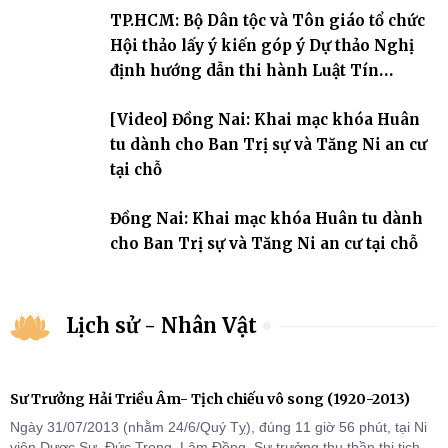
An cư kiết hạ Phật lịch 2570 dành cho chư Tăng hành giả an cư tại
TP.HCM: Bộ Dân tộc và Tôn giáo tổ chức
chỗ khu vực VII, VIII và trường hạ chùa Quốc Ân Khải Tường.
Hội thảo lấy ý kiến góp ý Dự thảo Nghị
định hướng dẫn thi hành Luật Tín
ngưỡng, tôn giáo
[Video] Đồng Nai: Khai mạc khóa Huân
tu dành cho Ban Trị sự và Tăng Ni an cư
tại chỗ
Đồng Nai: Khai mạc khóa Huân tu dành
cho Ban Trị sự và Tăng Ni an cư tại chỗ
Lịch sử - Nhân Vật
Sư Trưởng Hải Triều Âm- Tịch chiếu vô song (1920-2013)
Ngày 31/07/2013 (nhằm 24/6/Quý Tỵ), đúng 11 giờ 56 phút, tại Ni
viện Dược Sư, Đức Trọng, Lâm Đồng, Sư trưởng thu thần thị tịch,