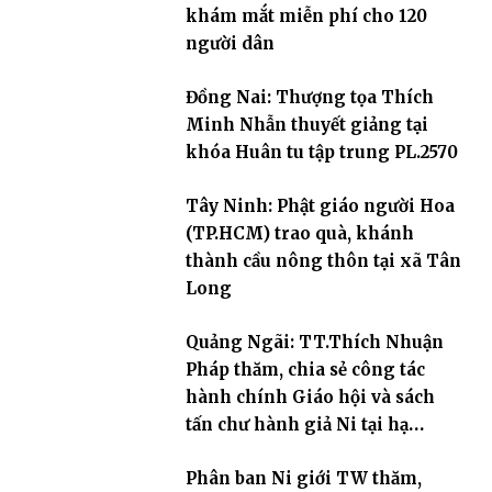
khám mắt miễn phí cho 120
người dân
Đồng Nai: Thượng tọa Thích
Minh Nhẫn thuyết giảng tại
khóa Huân tu tập trung PL.2570
Tây Ninh: Phật giáo người Hoa
(TP.HCM) trao quà, khánh
thành cầu nông thôn tại xã Tân
Long
Quảng Ngãi: TT.Thích Nhuận
Pháp thăm, chia sẻ công tác
hành chính Giáo hội và sách
tấn chư hành giả Ni tại hạ
trường an cư Phân ban Ni giới
Phân ban Ni giới TW thăm,
tỉnh