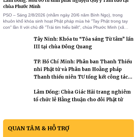
Lâm Đồng: Hơn 60 tu sinh phát nguyện Quy y Tam bảo tại
chùa Phước Minh
PSO – Sáng 2/8/2026 (nhằm ngày 20/6 năm Bính Ngọ), trong
khuôn khổ khóa sinh hoạt Phật pháp mùa hè "Tay Phật trong tay
con" lần II với chủ đề "Trái tim hiểu biết", chùa Phước Minh (xã
Hàm Kiệm) đã trang nghiêm tổ chức lễ phát nguyện quy y Tam bảo
Tây Ninh: Khóa tu “Tỏa sáng Từ tâm” lần
cho hơn 60 tu sinh.
III tại chùa Đông Quang
TP. Hồ Chí Minh: Phân ban Thanh Thiếu
nhi Phật tử và Phân ban Hoằng pháp
Thanh thiếu niên TƯ tổng kết công tác
Phật sự nhiệm kỳ IX (2022 – 2027)
Lâm Đồng: Chùa Giác Hải trang nghiêm
tổ chức lễ Hằng thuận cho đôi Phật tử
QUAN TÂM & HỖ TRỢ