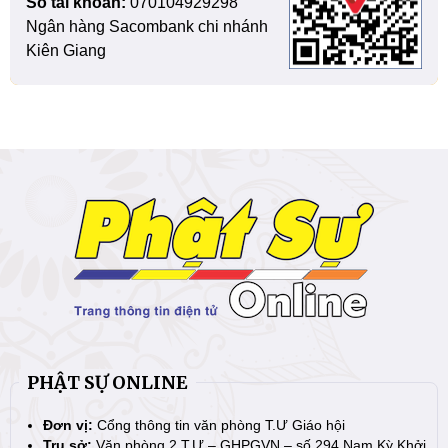
Số tài khoản:
070104929298
Ngân hàng Sacombank chi nhánh
Kiên Giang
PHẬT SỰ ONLINE
Đơn vị:
Cổng thông tin văn phòng T.Ư Giáo hội
Trụ sở:
Văn phòng 2 T.Ư – GHPGVN – số 294 Nam Kỳ Khởi