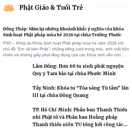
Phật Giáo & Tuổi Trẻ
Đồng Tháp: Nhìn lại những khoảnh khắc ý nghĩa của khóa
Sinh hoạt Phật pháp mùa hè 2026 tại chùa Trường Phước
PSO – Khép lại Khóa Sinh hoạt Phật pháp mùa hè năm 2026 với
chủ đề “Em về bên Phật”, những tiếng cười trong trẻo, ánh mắt hồn
nhiên và những giây phút lắng đọng của các khóa sinh vẫn còn
đọng lại dưới mái chùa Trường Phước (xã Tân Hương, tỉnh Đồng
Lâm Đồng: Hơn 60 tu sinh phát nguyện
Tháp). Những tuần tu học ngắn ngủi nhưng đã trở thành hành
trang quý báu, gieo những hạt giống thiện l
Quy y Tam bảo tại chùa Phước Minh
Tây Ninh: Khóa tu “Tỏa sáng Từ tâm” lần
III tại chùa Đông Quang
TP. Hồ Chí Minh: Phân ban Thanh Thiếu
nhi Phật tử và Phân ban Hoằng pháp
Thanh thiếu niên TƯ tổng kết công tác
Phật sự nhiệm kỳ IX (2022 – 2027)