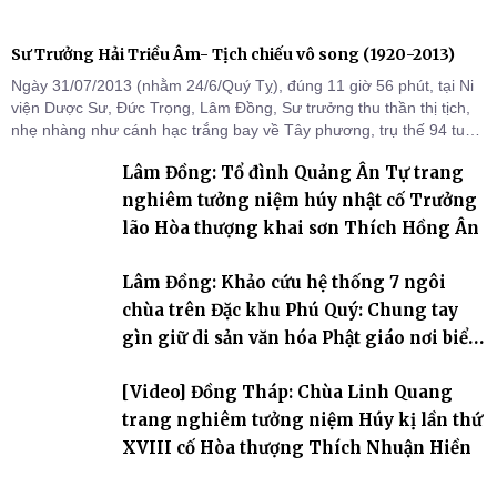
Sư Trưởng Hải Triều Âm- Tịch chiếu vô song (1920-2013)
Ngày 31/07/2013 (nhằm 24/6/Quý Tỵ), đúng 11 giờ 56 phút, tại Ni
viện Dược Sư, Đức Trọng, Lâm Đồng, Sư trưởng thu thần thị tịch,
nhẹ nhàng như cánh hạc trắng bay về Tây phương, trụ thế 94 tuổi
đời, 60 hạ lạp.
Lâm Đồng: Tổ đình Quảng Ân Tự trang
nghiêm tưởng niệm húy nhật cố Trưởng
lão Hòa thượng khai sơn Thích Hồng Ân
Lâm Đồng: Khảo cứu hệ thống 7 ngôi
chùa trên Đặc khu Phú Quý: Chung tay
gìn giữ di sản văn hóa Phật giáo nơi biển
đảo
[Video] Đồng Tháp: Chùa Linh Quang
trang nghiêm tưởng niệm Húy kị lần thứ
XVIII cố Hòa thượng Thích Nhuận Hiền