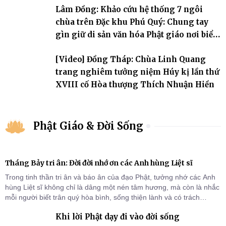
Lâm Đồng: Khảo cứu hệ thống 7 ngôi
chùa trên Đặc khu Phú Quý: Chung tay
gìn giữ di sản văn hóa Phật giáo nơi biển
đảo
[Video] Đồng Tháp: Chùa Linh Quang
trang nghiêm tưởng niệm Húy kị lần thứ
XVIII cố Hòa thượng Thích Nhuận Hiền
Phật Giáo & Đời Sống
Tháng Bảy tri ân: Đời đời nhớ ơn các Anh hùng Liệt sĩ
Trong tinh thần tri ân và báo ân của đạo Phật, tưởng nhớ các Anh
hùng Liệt sĩ không chỉ là dâng một nén tâm hương, mà còn là nhắc
mỗi người biết trân quý hòa bình, sống thiện lành và có trách
nhiệm với quê hương, đất nước.
Khi lời Phật dạy đi vào đời sống