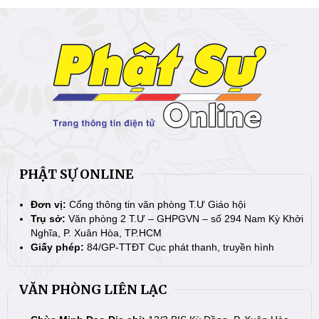
PHẬT SỰ ONLINE
Đơn vị:
Cổng thông tin văn phòng T.Ư Giáo hội
Trụ sở:
Văn phòng 2 T.Ư – GHPGVN – số 294 Nam Kỳ Khởi
Nghĩa, P. Xuân Hòa, TP.HCM
Giấy phép:
84/GP-TTĐT Cục phát thanh, truyền hình
VĂN PHÒNG LIÊN LẠC