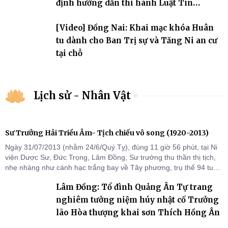
định hướng dẫn thi hành Luật Tín
ngưỡng, tôn giáo
[Video] Đồng Nai: Khai mạc khóa Huân
tu dành cho Ban Trị sự và Tăng Ni an cư
tại chỗ
Lịch sử - Nhân Vật
Sư Trưởng Hải Triều Âm- Tịch chiếu vô song (1920-2013)
Ngày 31/07/2013 (nhằm 24/6/Quý Tỵ), đúng 11 giờ 56 phút, tại Ni
viện Dược Sư, Đức Trọng, Lâm Đồng, Sư trưởng thu thần thị tịch,
nhẹ nhàng như cánh hạc trắng bay về Tây phương, trụ thế 94 tuổi
đời, 60 hạ lạp.
Lâm Đồng: Tổ đình Quảng Ân Tự trang
nghiêm tưởng niệm húy nhật cố Trưởng
lão Hòa thượng khai sơn Thích Hồng Ân