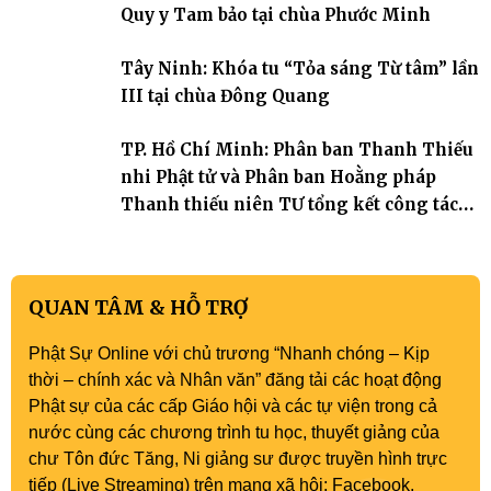
trang quý báu, gieo những hạt giống thiện l
Quy y Tam bảo tại chùa Phước Minh
Tây Ninh: Khóa tu “Tỏa sáng Từ tâm” lần
III tại chùa Đông Quang
TP. Hồ Chí Minh: Phân ban Thanh Thiếu
nhi Phật tử và Phân ban Hoằng pháp
Thanh thiếu niên TƯ tổng kết công tác
Phật sự nhiệm kỳ IX (2022 – 2027)
QUAN TÂM & HỖ TRỢ
Phật Sự Online với chủ trương “Nhanh chóng – Kịp
thời – chính xác và Nhân văn” đăng tải các hoạt động
Phật sự của các cấp Giáo hội và các tự viện trong cả
nước cùng các chương trình tu học, thuyết giảng của
chư Tôn đức Tăng, Ni giảng sư được truyền hình trực
tiếp (Live Streaming) trên mạng xã hội: Facebook,