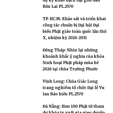
dự kỳ khảo hạch Đại giới đàn
Bửu Lai PL.2570
TP. HCM: Khảo sát và triển khai
công tác chuẩn bị Đại hội Đại
biểu Phật giáo toàn quốc lần thứ
X, nhiệm kỳ 2026-2031
Đồng Tháp: Nhìn lại những
khoảnh khắc ý nghĩa của khóa
Sinh hoạt Phật pháp mùa hè
2026 tại chùa Trường Phước
Vĩnh Long: Chùa Giác Long
trang nghiêm tổ chức Đại lễ Vu
lan Báo hiếu PL.2570
Đà Nẵng: Hơn 100 Phật tử tham
dự khóa tu xuất gia gieo duyên