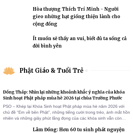
Hòa thượng Thích Trí Minh - Người
gieo những hạt giống thiện lành cho
cộng đồng
Ít muốn sẽ thấy an vui, biết đủ ta sống cả
đời bình yên
Phật Giáo & Tuổi Trẻ
Đồng Tháp: Nhìn lại những khoảnh khắc ý nghĩa của khóa
Sinh hoạt Phật pháp mùa hè 2026 tại chùa Trường Phước
PSO – Khép lại Khóa Sinh hoạt Phật pháp mùa hè năm 2026 với
chủ đề “Em về bên Phật”, những tiếng cười trong trẻo, ánh mắt hồn
nhiên và những giây phút lắng đọng của các khóa sinh vẫn còn
đọng lại dưới mái chùa Trường Phước (xã Tân Hương, tỉnh Đồng
Lâm Đồng: Hơn 60 tu sinh phát nguyện
Tháp). Những tuần tu học ngắn ngủi nhưng đã trở thành hành