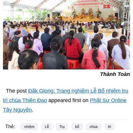
Thành Toàn
The post
Đăk Glong: Trang nghiêm Lễ Bổ nhiệm trụ
trì chùa Thiện Đạo
appeared first on
Phật Sự Online
Tây Nguyên
.
Thẻ:
nhiệm
Lễ
Trụ
bố
chùa
trì