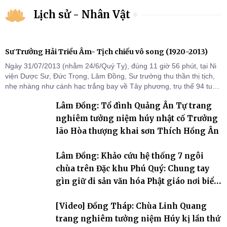
Lịch sử - Nhân Vật
Sư Trưởng Hải Triều Âm- Tịch chiếu vô song (1920-2013)
Ngày 31/07/2013 (nhằm 24/6/Quý Tỵ), đúng 11 giờ 56 phút, tại Ni
viện Dược Sư, Đức Trọng, Lâm Đồng, Sư trưởng thu thần thị tịch,
nhẹ nhàng như cánh hạc trắng bay về Tây phương, trụ thế 94 tuổi
đời, 60 hạ lạp.
Lâm Đồng: Tổ đình Quảng Ân Tự trang
nghiêm tưởng niệm húy nhật cố Trưởng
lão Hòa thượng khai sơn Thích Hồng Ân
Lâm Đồng: Khảo cứu hệ thống 7 ngôi
chùa trên Đặc khu Phú Quý: Chung tay
gìn giữ di sản văn hóa Phật giáo nơi biển
đảo
[Video] Đồng Tháp: Chùa Linh Quang
trang nghiêm tưởng niệm Húy kị lần thứ