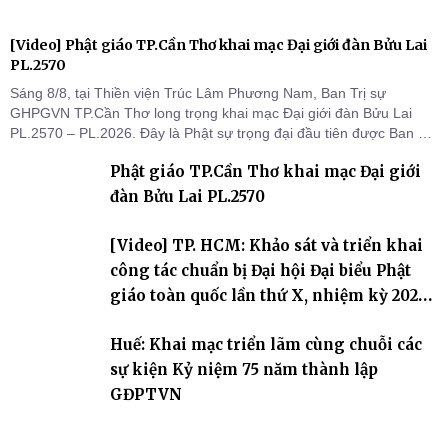
[Video] Phật giáo TP.Cần Thơ khai mạc Đại giới đàn Bửu Lai
PL.2570
Sáng 8/8, tại Thiền viện Trúc Lâm Phương Nam, Ban Trị sự
GHPGVN TP.Cần Thơ long trọng khai mạc Đại giới đàn Bửu Lai
PL.2570 – PL.2026. Đây là Phật sự trọng đại đầu tiên được Ban Trị
sự triển khai sau thành công của Đại hội Phật giáo thành phố lần
Phật giáo TP.Cần Thơ khai mạc Đại giới
thứ I, thể hiện sự quan tâm đối với công tác truyền giới, đào tạo
Tăng tài và tiếp nối mạng mạch Tăng-g
đàn Bửu Lai PL.2570
[Video] TP. HCM: Khảo sát và triển khai
công tác chuẩn bị Đại hội Đại biểu Phật
giáo toàn quốc lần thứ X, nhiệm kỳ 2026-
2031
Huế: Khai mạc triển lãm cùng chuỗi các
sự kiện Kỷ niệm 75 năm thành lập
GĐPTVN