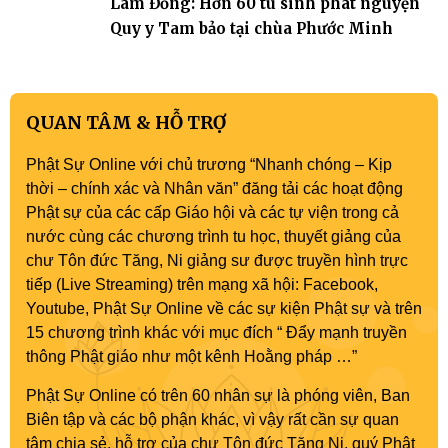
Lâm Đồng: Hơn 60 tu sinh phát nguyện
Quy y Tam bảo tại chùa Phước Minh
QUAN TÂM & HỖ TRỢ
Phật Sự Online với chủ trương “Nhanh chóng – Kịp
thời – chính xác và Nhân văn” đăng tải các hoạt động
Phật sự của các cấp Giáo hội và các tự viện trong cả
nước cùng các chương trình tu học, thuyết giảng của
chư Tôn đức Tăng, Ni giảng sư được truyền hình trực
tiếp (Live Streaming) trên mạng xã hội: Facebook,
Youtube, Phật Sự Online về các sự kiện Phật sự và trên
15 chương trình khác với mục đích “ Đẩy mạnh truyền
thông Phật giáo như một kênh Hoằng pháp …”
Phật Sự Online có trên 60 nhân sự là phóng viên, Ban
Biên tập và các bộ phận khác, vì vậy rất cần sự quan
tâm chia sẻ, hỗ trợ của chư Tôn đức Tăng Ni, quý Phật