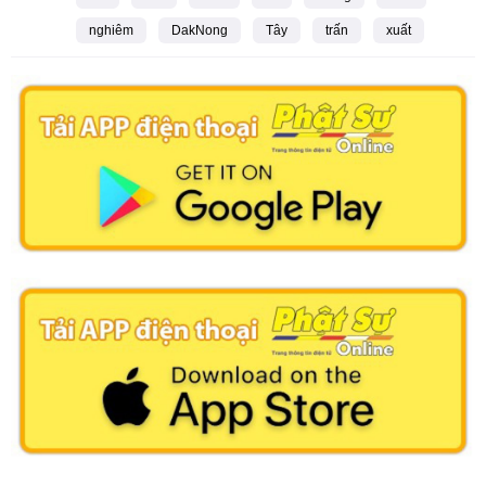
nghiêm
DakNong
Tây
trấn
xuất