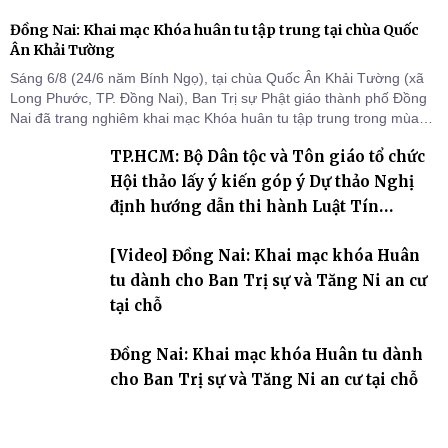
Đồng Nai: Khai mạc Khóa huân tu tập trung tại chùa Quốc
Ân Khải Tường
Sáng 6/8 (24/6 năm Bính Ngọ), tại chùa Quốc Ân Khải Tường (xã
Long Phước, TP. Đồng Nai), Ban Trị sự Phật giáo thành phố Đồng
Nai đã trang nghiêm khai mạc Khóa huân tu tập trung trong mùa
An cư kiết hạ Phật lịch 2570 dành cho chư Tăng hành giả an cư tại
TP.HCM: Bộ Dân tộc và Tôn giáo tổ chức
chỗ khu vực VII, VIII và trường hạ chùa Quốc Ân Khải Tường.
Hội thảo lấy ý kiến góp ý Dự thảo Nghị
định hướng dẫn thi hành Luật Tín
ngưỡng, tôn giáo
[Video] Đồng Nai: Khai mạc khóa Huân
tu dành cho Ban Trị sự và Tăng Ni an cư
tại chỗ
Đồng Nai: Khai mạc khóa Huân tu dành
cho Ban Trị sự và Tăng Ni an cư tại chỗ