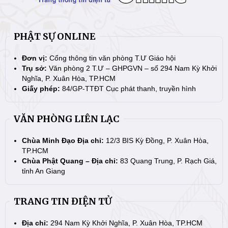
PHẬT SỰ ONLINE
Đơn vị:
Cổng thông tin văn phòng T.Ư Giáo hội
Trụ sở:
Văn phòng 2 T.Ư – GHPGVN – số 294 Nam Kỳ Khởi
Nghĩa, P. Xuân Hòa, TP.HCM
Giấy phép:
84/GP-TTĐT Cục phát thanh, truyền hình
VĂN PHÒNG LIÊN LẠC
Chùa Minh Đạo Địa chỉ:
12/3 BIS Kỳ Đồng, P. Xuân Hòa,
TP.HCM
Chùa Phật Quang – Địa chỉ:
83 Quang Trung, P. Rạch Giá,
tỉnh An Giang
TRANG TIN ĐIỆN TỬ
Địa chỉ:
294 Nam Kỳ Khởi Nghĩa, P. Xuân Hòa, TP.HCM