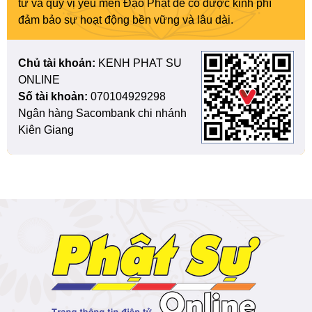
tử và quý vị yêu mến Đạo Phật để có được kinh phí
đảm bảo sự hoạt động bền vững và lâu dài.
Chủ tài khoản:
KENH PHAT SU
ONLINE
Số tài khoản:
070104929298
Ngân hàng Sacombank chi nhánh
Kiên Giang