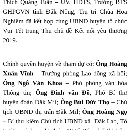
Thích Quảng Tuấn – UV. HĐTS, Trưởng BTS
GHPGVN tỉnh Đăk Nông, Trụ trì Chùa Hoa
Nghiêm đã kết hợp cùng UBND huyện tổ chức
Vui Tết trung Thu chủ đề Kết nối yêu thương
2019.
Chính quyền huyện về tham dự có:
Ông Hoàng
Xuân Vĩnh
– Trưởng phòng Lao động xã hội;
Ông Ngô Văn Khoa
– Phó phòng văn hóa
Thông tin;
Ông Đinh văn Đô
, Phó Bí thư
huyện đoàn Đăk Mil;
Ông Bùi Đức Thọ
– Chủ
tịch UBND thị trấn Đăk Mil;
Ông Hoàng Ngọ
–
Bí thư kiêm Chủ tịch UBND xã Đắk Lao, Tổ