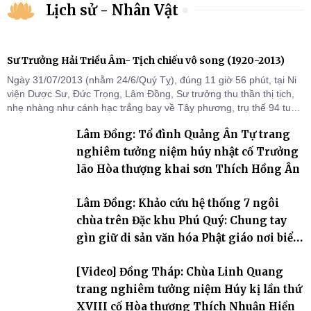
Lịch sử - Nhân Vật
Sư Trưởng Hải Triều Âm- Tịch chiếu vô song (1920-2013)
Ngày 31/07/2013 (nhằm 24/6/Quý Tỵ), đúng 11 giờ 56 phút, tại Ni
viện Dược Sư, Đức Trọng, Lâm Đồng, Sư trưởng thu thần thị tịch,
nhẹ nhàng như cánh hạc trắng bay về Tây phương, trụ thế 94 tuổi
đời, 60 hạ lạp.
Lâm Đồng: Tổ đình Quảng Ân Tự trang
nghiêm tưởng niệm húy nhật cố Trưởng
lão Hòa thượng khai sơn Thích Hồng Ân
Lâm Đồng: Khảo cứu hệ thống 7 ngôi
chùa trên Đặc khu Phú Quý: Chung tay
gìn giữ di sản văn hóa Phật giáo nơi biển
đảo
[Video] Đồng Tháp: Chùa Linh Quang
trang nghiêm tưởng niệm Húy kị lần thứ
XVIII cố Hòa thượng Thích Nhuận Hiền