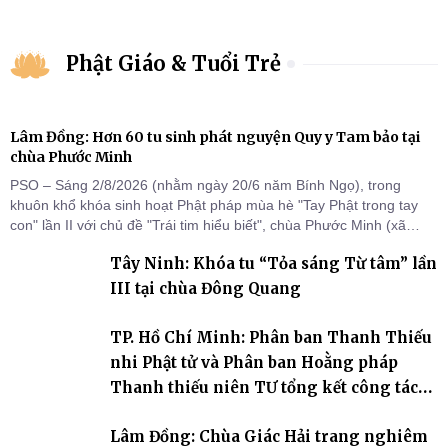
Phật Giáo & Tuổi Trẻ
Lâm Đồng: Hơn 60 tu sinh phát nguyện Quy y Tam bảo tại
chùa Phước Minh
PSO – Sáng 2/8/2026 (nhằm ngày 20/6 năm Bính Ngọ), trong
khuôn khổ khóa sinh hoạt Phật pháp mùa hè "Tay Phật trong tay
con" lần II với chủ đề "Trái tim hiểu biết", chùa Phước Minh (xã
Hàm Kiệm) đã trang nghiêm tổ chức lễ phát nguyện quy y Tam bảo
Tây Ninh: Khóa tu “Tỏa sáng Từ tâm” lần
cho hơn 60 tu sinh.
III tại chùa Đông Quang
TP. Hồ Chí Minh: Phân ban Thanh Thiếu
nhi Phật tử và Phân ban Hoằng pháp
Thanh thiếu niên TƯ tổng kết công tác
Phật sự nhiệm kỳ IX (2022 – 2027)
Lâm Đồng: Chùa Giác Hải trang nghiêm