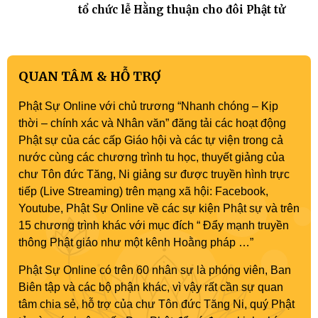
tổ chức lễ Hằng thuận cho đôi Phật tử
QUAN TÂM & HỖ TRỢ
Phật Sự Online với chủ trương “Nhanh chóng – Kịp
thời – chính xác và Nhân văn” đăng tải các hoạt động
Phật sự của các cấp Giáo hội và các tự viện trong cả
nước cùng các chương trình tu học, thuyết giảng của
chư Tôn đức Tăng, Ni giảng sư được truyền hình trực
tiếp (Live Streaming) trên mạng xã hội: Facebook,
Youtube, Phật Sự Online về các sự kiện Phật sự và trên
15 chương trình khác với mục đích “ Đẩy mạnh truyền
thông Phật giáo như một kênh Hoằng pháp …”
Phật Sự Online có trên 60 nhân sự là phóng viên, Ban
Biên tập và các bộ phận khác, vì vậy rất cần sự quan
tâm chia sẻ, hỗ trợ của chư Tôn đức Tăng Ni, quý Phật