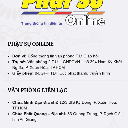
PHẬT SỰ ONLINE
Đơn vị:
Cổng thông tin văn phòng T.Ư Giáo hội
Trụ sở:
Văn phòng 2 T.Ư – GHPGVN – số 294 Nam Kỳ Khởi
Nghĩa, P. Xuân Hòa, TP.HCM
Giấy phép:
84/GP-TTĐT Cục phát thanh, truyền hình
VĂN PHÒNG LIÊN LẠC
Chùa Minh Đạo Địa chỉ:
12/3 BIS Kỳ Đồng, P. Xuân Hòa,
TP.HCM
Chùa Phật Quang – Địa chỉ:
83 Quang Trung, P. Rạch Giá,
tỉnh An Giang