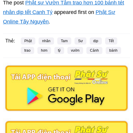
The post
Phật sự Vườn Tâm trao hơn 100 bánh tét
nhân dịp tết Canh Tý
appeared first on
Phật Sự
Online Tây Nguyên
.
Thẻ:
Phật
nhân
Tam
Sư
dịp
Tết
trao
hơn
tỷ
vườn
Cảnh
bánh