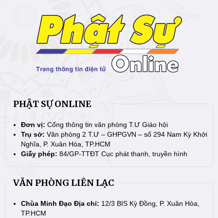
PHẬT SỰ ONLINE
Đơn vị:
Cổng thông tin văn phòng T.Ư Giáo hội
Trụ sở:
Văn phòng 2 T.Ư – GHPGVN – số 294 Nam Kỳ Khởi
Nghĩa, P. Xuân Hòa, TP.HCM
Giấy phép:
84/GP-TTĐT Cục phát thanh, truyền hình
VĂN PHÒNG LIÊN LẠC
Chùa Minh Đạo Địa chỉ:
12/3 BIS Kỳ Đồng, P. Xuân Hòa,
TP.HCM