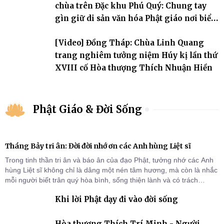
chùa trên Đặc khu Phú Quý: Chung tay
gìn giữ di sản văn hóa Phật giáo nơi biển
đảo
[Video] Đồng Tháp: Chùa Linh Quang
trang nghiêm tưởng niệm Húy kị lần thứ
XVIII cố Hòa thượng Thích Nhuận Hiền
Phật Giáo & Đời Sống
Tháng Bảy tri ân: Đời đời nhớ ơn các Anh hùng Liệt sĩ
Trong tinh thần tri ân và báo ân của đạo Phật, tưởng nhớ các Anh
hùng Liệt sĩ không chỉ là dâng một nén tâm hương, mà còn là nhắc
mỗi người biết trân quý hòa bình, sống thiện lành và có trách
nhiệm với quê hương, đất nước.
Khi lời Phật dạy đi vào đời sống
Hòa thượng Thích Trí Minh - Người