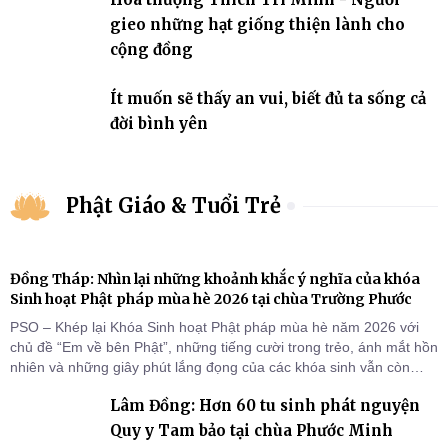
gieo những hạt giống thiện lành cho
cộng đồng
Ít muốn sẽ thấy an vui, biết đủ ta sống cả
đời bình yên
Phật Giáo & Tuổi Trẻ
Đồng Tháp: Nhìn lại những khoảnh khắc ý nghĩa của khóa
Sinh hoạt Phật pháp mùa hè 2026 tại chùa Trường Phước
PSO – Khép lại Khóa Sinh hoạt Phật pháp mùa hè năm 2026 với
chủ đề “Em về bên Phật”, những tiếng cười trong trẻo, ánh mắt hồn
nhiên và những giây phút lắng đọng của các khóa sinh vẫn còn
đọng lại dưới mái chùa Trường Phước (xã Tân Hương, tỉnh Đồng
Lâm Đồng: Hơn 60 tu sinh phát nguyện
Tháp). Những tuần tu học ngắn ngủi nhưng đã trở thành hành
trang quý báu, gieo những hạt giống thiện l
Quy y Tam bảo tại chùa Phước Minh