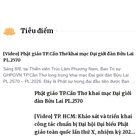
Tiêu điểm
[Video] Phật giáo TP.Cần Thơ khai mạc Đại giới đàn Bửu Lai
PL.2570
Sáng 8/8, tại Thiền viện Trúc Lâm Phương Nam, Ban Trị sự
GHPGVN TP.Cần Thơ long trọng khai mạc Đại giới đàn Bửu Lai
PL.2570 – PL.2026. Đây là Phật sự trọng đại đầu tiên được Ban Trị
sự triển khai sau thành công của Đại hội Phật giáo thành phố lần
Phật giáo TP.Cần Thơ khai mạc Đại giới
thứ I, thể hiện sự quan tâm đối với công tác truyền giới, đào tạo
Tăng tài và tiếp nối mạng mạch Tăng-g
đàn Bửu Lai PL.2570
[Video] TP. HCM: Khảo sát và triển khai
công tác chuẩn bị Đại hội Đại biểu Phật
giáo toàn quốc lần thứ X, nhiệm kỳ 2026-
2031