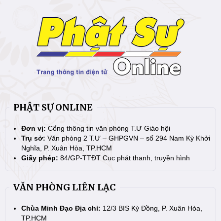
PHẬT SỰ ONLINE
Đơn vị:
Cổng thông tin văn phòng T.Ư Giáo hội
Trụ sở:
Văn phòng 2 T.Ư – GHPGVN – số 294 Nam Kỳ Khởi
Nghĩa, P. Xuân Hòa, TP.HCM
Giấy phép:
84/GP-TTĐT Cục phát thanh, truyền hình
VĂN PHÒNG LIÊN LẠC
Chùa Minh Đạo Địa chỉ:
12/3 BIS Kỳ Đồng, P. Xuân Hòa,
TP.HCM