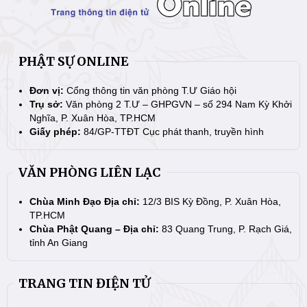
PHẬT SỰ ONLINE
Đơn vị:
Cổng thông tin văn phòng T.Ư Giáo hội
Trụ sở:
Văn phòng 2 T.Ư – GHPGVN – số 294 Nam Kỳ Khởi
Nghĩa, P. Xuân Hòa, TP.HCM
Giấy phép:
84/GP-TTĐT Cục phát thanh, truyền hình
VĂN PHÒNG LIÊN LẠC
Chùa Minh Đạo Địa chỉ:
12/3 BIS Kỳ Đồng, P. Xuân Hòa,
TP.HCM
Chùa Phật Quang – Địa chỉ:
83 Quang Trung, P. Rạch Giá,
tỉnh An Giang
TRANG TIN ĐIỆN TỬ