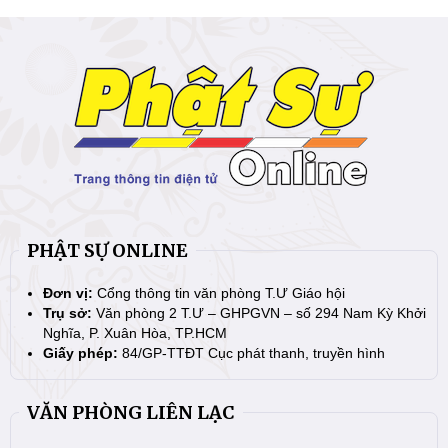
PHẬT SỰ ONLINE
Đơn vị:
Cổng thông tin văn phòng T.Ư Giáo hội
Trụ sở:
Văn phòng 2 T.Ư – GHPGVN – số 294 Nam Kỳ Khởi
Nghĩa, P. Xuân Hòa, TP.HCM
Giấy phép:
84/GP-TTĐT Cục phát thanh, truyền hình
VĂN PHÒNG LIÊN LẠC