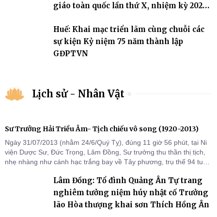
giáo toàn quốc lần thứ X, nhiệm kỳ 2026-
2031
Huế: Khai mạc triển lãm cùng chuỗi các
sự kiện Kỷ niệm 75 năm thành lập
GĐPTVN
Lịch sử - Nhân Vật
Sư Trưởng Hải Triều Âm- Tịch chiếu vô song (1920-2013)
Ngày 31/07/2013 (nhằm 24/6/Quý Tỵ), đúng 11 giờ 56 phút, tại Ni
viện Dược Sư, Đức Trọng, Lâm Đồng, Sư trưởng thu thần thị tịch,
nhẹ nhàng như cánh hạc trắng bay về Tây phương, trụ thế 94 tuổi
đời, 60 hạ lạp.
Lâm Đồng: Tổ đình Quảng Ân Tự trang
nghiêm tưởng niệm húy nhật cố Trưởng
lão Hòa thượng khai sơn Thích Hồng Ân