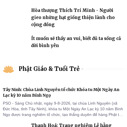
Hòa thượng Thích Trí Minh - Người
gieo những hạt giống thiện lành cho
cộng đồng
Ít muốn sẽ thấy an vui, biết đủ ta sống cả
đời bình yên
Phật Giáo & Tuổi Trẻ
Tây Ninh: Chùa Linh Nguyên tổ chức Khóa tu Một Ngày An
Lạc kỳ 10 năm Bính Ngọ
PSO - Sáng Chủ nhật, ngày 9-8-2026, tại chùa Linh Nguyên (xã
Đức Hòa, tỉnh Tây Ninh), khóa tu Một Ngày An Lạc kỳ 10 năm Bính
Ngọ được trang nghiêm tổ chức, tạo thắng duyên để hàng Phật tử
tại gia trở về nương tựa Tam bảo, lắng đọng thân tâm và vun bồi
Thanh Hoá: Trang nghiêm Lễ hằng
đời sống thiện lành.