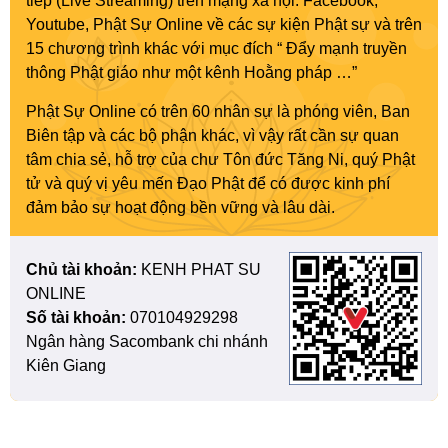
tiếp (Live Streaming) trên mạng xã hội: Facebook,
Youtube, Phật Sự Online về các sự kiện Phật sự và trên
15 chương trình khác với mục đích “ Đẩy mạnh truyền
thông Phật giáo như một kênh Hoằng pháp …”
Phật Sự Online có trên 60 nhân sự là phóng viên, Ban
Biên tập và các bộ phận khác, vì vậy rất cần sự quan
tâm chia sẻ, hỗ trợ của chư Tôn đức Tăng Ni, quý Phật
tử và quý vị yêu mến Đạo Phật để có được kinh phí
đảm bảo sự hoạt động bền vững và lâu dài.
Chủ tài khoản:
KENH PHAT SU
ONLINE
Số tài khoản:
070104929298
Ngân hàng Sacombank chi nhánh
Kiên Giang