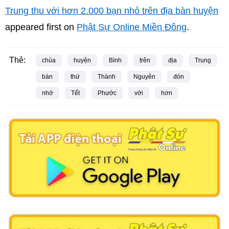
Trung thu với hơn 2.000 bạn nhỏ trên địa bàn huyện
appeared first on
Phật Sự Online Miền Đông
.
Thẻ:
chùa
huyện
Bình
trên
địa
Trung
bàn
thứ
Thành
Nguyên
đón
nhớ
Tết
Phước
với
hơn