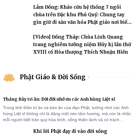
Lâm Đồng: Khảo cứu hệ thống 7 ngôi
chùa trên Đặc khu Phú Quý: Chung tay
gìn giữ di sản văn hóa Phật giáo nơi biển
đảo
[Video] Đồng Tháp: Chùa Linh Quang
trang nghiêm tưởng niệm Húy kị lần thứ
XVIII cố Hòa thượng Thích Nhuận Hiền
Phật Giáo & Đời Sống
Tháng Bảy tri ân: Đời đời nhớ ơn các Anh hùng Liệt sĩ
Trong tinh thần tri ân và báo ân của đạo Phật, tưởng nhớ các Anh
hùng Liệt sĩ không chỉ là dâng một nén tâm hương, mà còn là nhắc
mỗi người biết trân quý hòa bình, sống thiện lành và có trách
nhiệm với quê hương, đất nước.
Khi lời Phật dạy đi vào đời sống