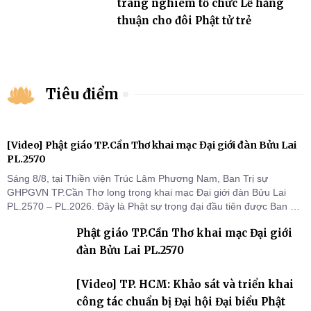
trang nghiêm tổ chức Lễ hằng
thuận cho đôi Phật tử trẻ
Tiêu điểm
[Video] Phật giáo TP.Cần Thơ khai mạc Đại giới đàn Bửu Lai
PL.2570
Sáng 8/8, tại Thiền viện Trúc Lâm Phương Nam, Ban Trị sự
GHPGVN TP.Cần Thơ long trọng khai mạc Đại giới đàn Bửu Lai
PL.2570 – PL.2026. Đây là Phật sự trọng đại đầu tiên được Ban Trị
sự triển khai sau thành công của Đại hội Phật giáo thành phố lần
Phật giáo TP.Cần Thơ khai mạc Đại giới
thứ I, thể hiện sự quan tâm đối với công tác truyền giới, đào tạo
Tăng tài và tiếp nối mạng mạch Tăng-g
đàn Bửu Lai PL.2570
[Video] TP. HCM: Khảo sát và triển khai
công tác chuẩn bị Đại hội Đại biểu Phật