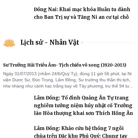
Đồng Nai: Khai mạc khóa Huân tu dành
cho Ban Trị sự và Tăng Ni an cư tại chỗ
Lịch sử - Nhân Vật
Sư Trưởng Hải Triều Âm- Tịch chiếu vô song (1920-2013)
Ngày 31/07/2013 (nhằm 24/6/Quý Tỵ), đúng 11 giờ 56 phút, tại Ni
viện Dược Sư, Đức Trọng, Lâm Đồng, Sư trưởng thu thần thị tịch,
nhẹ nhàng như cánh hạc trắng bay về Tây phương, trụ thế 94 tuổi
đời, 60 hạ lạp.
Lâm Đồng: Tổ đình Quảng Ân Tự trang
nghiêm tưởng niệm húy nhật cố Trưởng
lão Hòa thượng khai sơn Thích Hồng Ân
Lâm Đồng: Khảo cứu hệ thống 7 ngôi
chùa trên Đặc khu Phú Quý: Chung tay