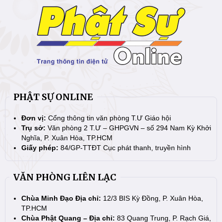
PHẬT SỰ ONLINE
Đơn vị:
Cổng thông tin văn phòng T.Ư Giáo hội
Trụ sở:
Văn phòng 2 T.Ư – GHPGVN – số 294 Nam Kỳ Khởi
Nghĩa, P. Xuân Hòa, TP.HCM
Giấy phép:
84/GP-TTĐT Cục phát thanh, truyền hình
VĂN PHÒNG LIÊN LẠC
Chùa Minh Đạo Địa chỉ:
12/3 BIS Kỳ Đồng, P. Xuân Hòa,
TP.HCM
Chùa Phật Quang – Địa chỉ:
83 Quang Trung, P. Rạch Giá,