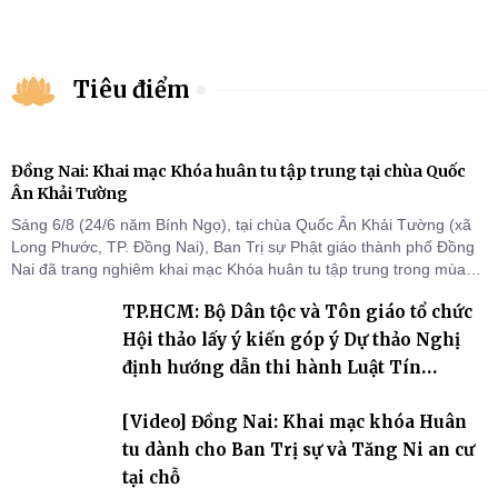
Tiêu điểm
Đồng Nai: Khai mạc Khóa huân tu tập trung tại chùa Quốc
Ân Khải Tường
Sáng 6/8 (24/6 năm Bính Ngọ), tại chùa Quốc Ân Khải Tường (xã
Long Phước, TP. Đồng Nai), Ban Trị sự Phật giáo thành phố Đồng
Nai đã trang nghiêm khai mạc Khóa huân tu tập trung trong mùa
An cư kiết hạ Phật lịch 2570 dành cho chư Tăng hành giả an cư tại
TP.HCM: Bộ Dân tộc và Tôn giáo tổ chức
chỗ khu vực VII, VIII và trường hạ chùa Quốc Ân Khải Tường.
Hội thảo lấy ý kiến góp ý Dự thảo Nghị
định hướng dẫn thi hành Luật Tín
ngưỡng, tôn giáo
[Video] Đồng Nai: Khai mạc khóa Huân
tu dành cho Ban Trị sự và Tăng Ni an cư
tại chỗ