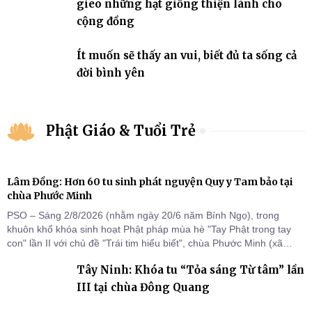
gieo những hạt giống thiện lành cho
cộng đồng
Ít muốn sẽ thấy an vui, biết đủ ta sống cả
đời bình yên
Phật Giáo & Tuổi Trẻ
Lâm Đồng: Hơn 60 tu sinh phát nguyện Quy y Tam bảo tại
chùa Phước Minh
PSO – Sáng 2/8/2026 (nhằm ngày 20/6 năm Bính Ngọ), trong
khuôn khổ khóa sinh hoạt Phật pháp mùa hè "Tay Phật trong tay
con" lần II với chủ đề "Trái tim hiểu biết", chùa Phước Minh (xã
Hàm Kiệm) đã trang nghiêm tổ chức lễ phát nguyện quy y Tam bảo
Tây Ninh: Khóa tu “Tỏa sáng Từ tâm” lần
cho hơn 60 tu sinh.
III tại chùa Đông Quang