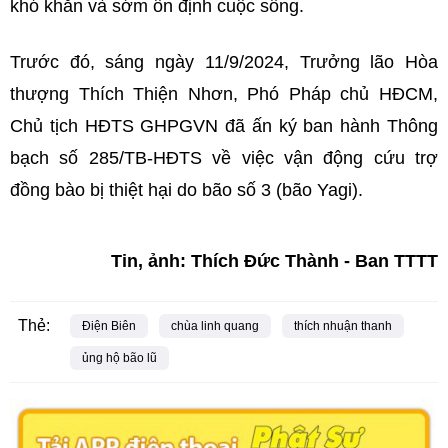
khó khăn và sớm ổn định cuộc sống.
Trước đó, sáng ngày 11/9/2024, Trưởng lão Hòa
thượng Thích Thiện Nhơn, Phó Pháp chủ HĐCM,
Chủ tịch HĐTS GHPGVN đã ấn ký ban hành Thông
bạch số 285/TB-HĐTS về việc vận động cứu trợ
đồng bào bị thiệt hại do bão số 3 (bão Yagi).
Tin, ảnh: Thích Đức Thành - Ban TTTT
Thẻ:
Điện Biên
chùa linh quang
thích nhuận thanh
ủng hộ bão lũ