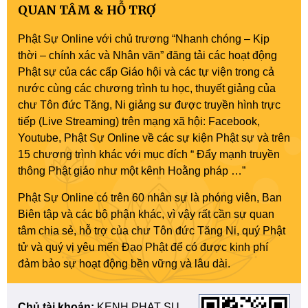
QUAN TÂM & HỖ TRỢ
Phật Sự Online với chủ trương “Nhanh chóng – Kịp
thời – chính xác và Nhân văn” đăng tải các hoạt động
Phật sự của các cấp Giáo hội và các tự viện trong cả
nước cùng các chương trình tu học, thuyết giảng của
chư Tôn đức Tăng, Ni giảng sư được truyền hình trực
tiếp (Live Streaming) trên mạng xã hội: Facebook,
Youtube, Phật Sự Online về các sự kiện Phật sự và trên
15 chương trình khác với mục đích “ Đẩy mạnh truyền
thông Phật giáo như một kênh Hoằng pháp …”
Phật Sự Online có trên 60 nhân sự là phóng viên, Ban
Biên tập và các bộ phận khác, vì vậy rất cần sự quan
tâm chia sẻ, hỗ trợ của chư Tôn đức Tăng Ni, quý Phật
tử và quý vị yêu mến Đạo Phật để có được kinh phí
đảm bảo sự hoạt động bền vững và lâu dài.
Chủ tài khoản:
KENH PHAT SU