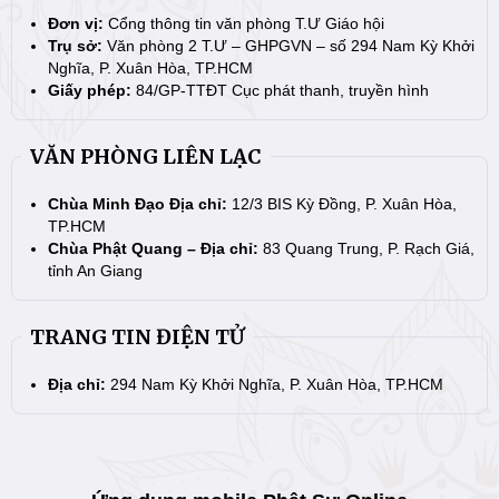
Đơn vị:
Cổng thông tin văn phòng T.Ư Giáo hội
Trụ sở:
Văn phòng 2 T.Ư – GHPGVN – số 294 Nam Kỳ Khởi
Nghĩa, P. Xuân Hòa, TP.HCM
Giấy phép:
84/GP-TTĐT Cục phát thanh, truyền hình
VĂN PHÒNG LIÊN LẠC
Chùa Minh Đạo Địa chỉ:
12/3 BIS Kỳ Đồng, P. Xuân Hòa,
TP.HCM
Chùa Phật Quang – Địa chỉ:
83 Quang Trung, P. Rạch Giá,
tỉnh An Giang
TRANG TIN ĐIỆN TỬ
Địa chỉ:
294 Nam Kỳ Khởi Nghĩa, P. Xuân Hòa, TP.HCM