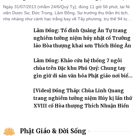
Ngày 31/07/2013 (nhằm 24/6/Quý Tỵ), đúng 11 giờ 56 phút, tại Ni
viện Dược Sư, Đức Trọng, Lâm Đồng, Sư trưởng thu thần thị tịch,
nhẹ nhàng như cánh hạc trắng bay về Tây phương, trụ thế 94 tuổi
đời, 60 hạ lạp.
Lâm Đồng: Tổ đình Quảng Ân Tự trang
nghiêm tưởng niệm húy nhật cố Trưởng
lão Hòa thượng khai sơn Thích Hồng Ân
Lâm Đồng: Khảo cứu hệ thống 7 ngôi
chùa trên Đặc khu Phú Quý: Chung tay
gìn giữ di sản văn hóa Phật giáo nơi biển
đảo
[Video] Đồng Tháp: Chùa Linh Quang
trang nghiêm tưởng niệm Húy kị lần thứ
XVIII cố Hòa thượng Thích Nhuận Hiền
Phật Giáo & Đời Sống