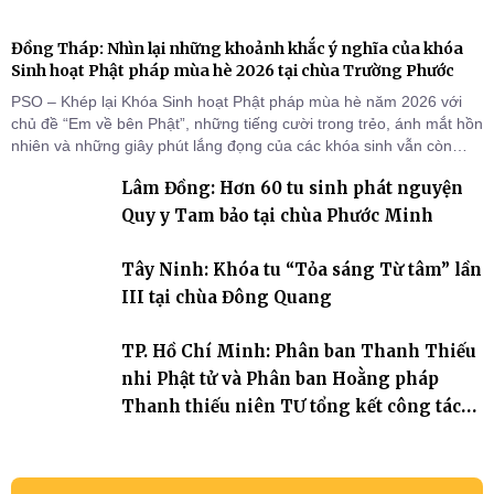
Đồng Tháp: Nhìn lại những khoảnh khắc ý nghĩa của khóa
Sinh hoạt Phật pháp mùa hè 2026 tại chùa Trường Phước
PSO – Khép lại Khóa Sinh hoạt Phật pháp mùa hè năm 2026 với
chủ đề “Em về bên Phật”, những tiếng cười trong trẻo, ánh mắt hồn
nhiên và những giây phút lắng đọng của các khóa sinh vẫn còn
đọng lại dưới mái chùa Trường Phước (xã Tân Hương, tỉnh Đồng
Lâm Đồng: Hơn 60 tu sinh phát nguyện
Tháp). Những tuần tu học ngắn ngủi nhưng đã trở thành hành
trang quý báu, gieo những hạt giống thiện l
Quy y Tam bảo tại chùa Phước Minh
Tây Ninh: Khóa tu “Tỏa sáng Từ tâm” lần
III tại chùa Đông Quang
TP. Hồ Chí Minh: Phân ban Thanh Thiếu
nhi Phật tử và Phân ban Hoằng pháp
Thanh thiếu niên TƯ tổng kết công tác
Phật sự nhiệm kỳ IX (2022 – 2027)