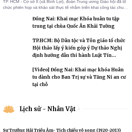
TP. HCM - Cơ sở II (xã Bình Lợi), đoàn Trung ương Giáo hội đã tổ
chức phiên họp và khảo sát thực tế nhằm triển khai công tác chuẩn
bị Đại hội Đại biểu Phật giáo toàn quốc lần thứ X, nhiệm kỳ 2026-
Đồng Nai: Khai mạc Khóa huân tu tập
2031.
trung tại chùa Quốc Ân Khải Tường
TP.HCM: Bộ Dân tộc và Tôn giáo tổ chức
Hội thảo lấy ý kiến góp ý Dự thảo Nghị
định hướng dẫn thi hành Luật Tín
ngưỡng, tôn giáo
[Video] Đồng Nai: Khai mạc khóa Huân
tu dành cho Ban Trị sự và Tăng Ni an cư
tại chỗ
Lịch sử - Nhân Vật
Sư Trưởng Hải Triều Âm- Tịch chiếu vô song (1920-2013)