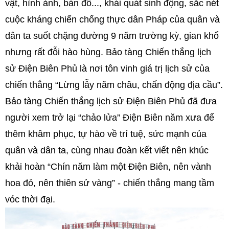
vật, hình ảnh, bản đồ..., khái quát sinh động, sắc nét
cuộc kháng chiến chống thực dân Pháp của quân và
dân ta suốt chặng đường 9 năm trường kỳ, gian khổ
nhưng rất đỗi hào hùng. Bảo tàng Chiến thắng lịch
sử Điện Biên Phủ là nơi tôn vinh giá trị lịch sử của
chiến thắng “Lừng lẫy năm châu, chấn động địa cầu”.
Bảo tàng Chiến thắng lịch sử Điện Biên Phủ đã đưa
người xem trở lại “chảo lửa” Điện Biên năm xưa để
thêm khâm phục, tự hào về trí tuệ, sức mạnh của
quân và dân ta, cùng nhau đoàn kết viết nên khúc
khải hoàn “Chín năm làm một Điện Biên, nên vành
hoa đỏ, nên thiên sử vàng” - chiến thắng mang tầm
vóc thời đại.