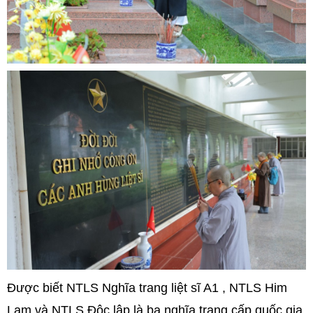
Được biết NTLS Nghĩa trang liệt sĩ A1 , NTLS Him
Lam và NTLS Độc lập là ba nghĩa trang cấp quốc gia