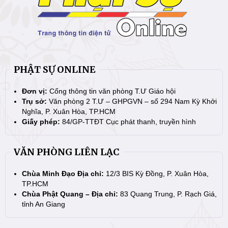
PHẬT SỰ ONLINE
Đơn vị:
Cổng thông tin văn phòng T.Ư Giáo hội
Trụ sở:
Văn phòng 2 T.Ư – GHPGVN – số 294 Nam Kỳ Khởi
Nghĩa, P. Xuân Hòa, TP.HCM
Giấy phép:
84/GP-TTĐT Cục phát thanh, truyền hình
VĂN PHÒNG LIÊN LẠC
Chùa Minh Đạo Địa chỉ:
12/3 BIS Kỳ Đồng, P. Xuân Hòa,
TP.HCM
Chùa Phật Quang – Địa chỉ:
83 Quang Trung, P. Rạch Giá,
tỉnh An Giang