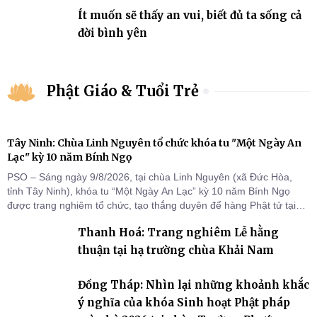
Ít muốn sẽ thấy an vui, biết đủ ta sống cả
đời bình yên
Phật Giáo & Tuổi Trẻ
Tây Ninh: Chùa Linh Nguyên tổ chức khóa tu "Một Ngày An
Lạc" kỳ 10 năm Bính Ngọ
PSO – Sáng ngày 9/8/2026, tại chùa Linh Nguyên (xã Đức Hòa,
tỉnh Tây Ninh), khóa tu “Một Ngày An Lạc” kỳ 10 năm Bính Ngọ
được trang nghiêm tổ chức, tạo thắng duyên để hàng Phật tử tại
gia trở về nương tựa Tam bảo, lắng đọng thân tâm và vun bồi đời
Thanh Hoá: Trang nghiêm Lễ hằng
sống thiện lành.
thuận tại hạ trường chùa Khải Nam
Đồng Tháp: Nhìn lại những khoảnh khắc
ý nghĩa của khóa Sinh hoạt Phật pháp