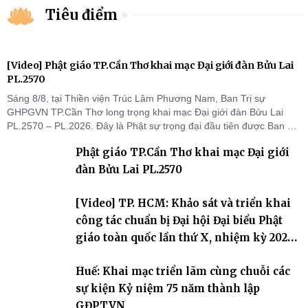
Tiêu điểm
[Video] Phật giáo TP.Cần Thơ khai mạc Đại giới đàn Bửu Lai
PL.2570
Sáng 8/8, tại Thiền viện Trúc Lâm Phương Nam, Ban Trị sự
GHPGVN TP.Cần Thơ long trọng khai mạc Đại giới đàn Bửu Lai
PL.2570 – PL.2026. Đây là Phật sự trọng đại đầu tiên được Ban Trị
sự triển khai sau thành công của Đại hội Phật giáo thành phố lần
Phật giáo TP.Cần Thơ khai mạc Đại giới
thứ I, thể hiện sự quan tâm đối với công tác truyền giới, đào tạo
Tăng tài và tiếp nối mạng mạch Tăng-g
đàn Bửu Lai PL.2570
[Video] TP. HCM: Khảo sát và triển khai
công tác chuẩn bị Đại hội Đại biểu Phật
giáo toàn quốc lần thứ X, nhiệm kỳ 2026-
2031
Huế: Khai mạc triển lãm cùng chuỗi các
sự kiện Kỷ niệm 75 năm thành lập
GĐPTVN