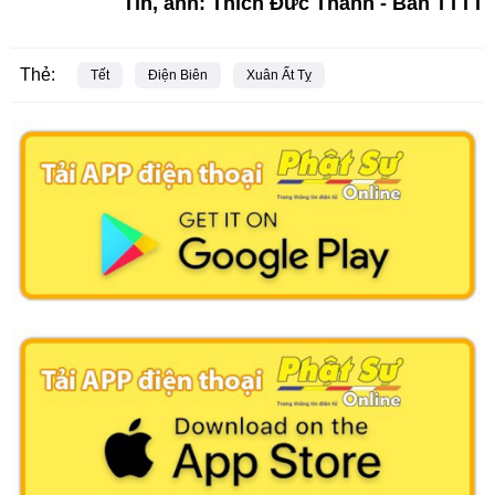
Tin, ảnh: Thích Đức Thành - Ban TTTT
Thẻ:
Tết
Điện Biên
Xuân Ất Tỵ