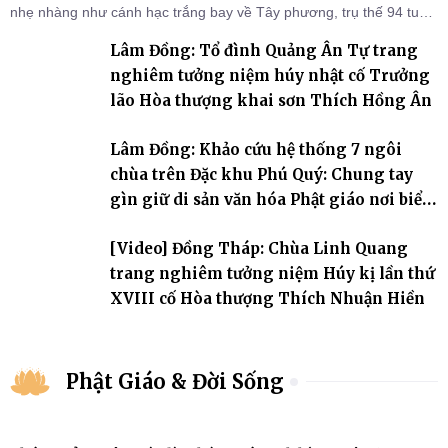
nhẹ nhàng như cánh hạc trắng bay về Tây phương, trụ thế 94 tuổi
đời, 60 hạ lạp.
Lâm Đồng: Tổ đình Quảng Ân Tự trang
nghiêm tưởng niệm húy nhật cố Trưởng
lão Hòa thượng khai sơn Thích Hồng Ân
Lâm Đồng: Khảo cứu hệ thống 7 ngôi
chùa trên Đặc khu Phú Quý: Chung tay
gìn giữ di sản văn hóa Phật giáo nơi biển
đảo
[Video] Đồng Tháp: Chùa Linh Quang
trang nghiêm tưởng niệm Húy kị lần thứ
XVIII cố Hòa thượng Thích Nhuận Hiền
Phật Giáo & Đời Sống