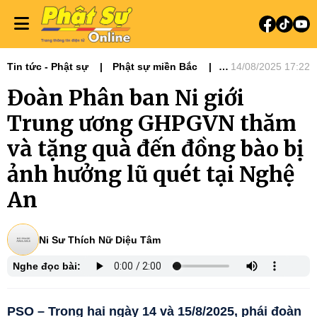
Tin tức - Phật sự
Phật sự miền Bắc
14/08/2025 17:22
Ni giới
Từ Thiện Xã Hội
Đoàn Phân ban Ni giới
Trung ương GHPGVN thăm
và tặng quà đến đồng bào bị
ảnh hưởng lũ quét tại Nghệ
An
Ni Sư Thích Nữ Diệu Tâm
Nghe đọc bài:
PSO – Trong hai ngày 14 và 15/8/2025, phái đoàn