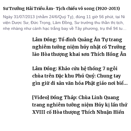
Sư Trưởng Hải Triều Âm- Tịch chiếu vô song (1920-2013)
Ngày 31/07/2013 (nhằm 24/6/Quý Tỵ), đúng 11 giờ 56 phút, tại Ni
viện Dược Sư, Đức Trọng, Lâm Đồng, Sư trưởng thu thần thị tịch,
nhẹ nhàng như cánh hạc trắng bay về Tây phương, trụ thế 94 tuổi
đời, 60 hạ lạp.
Lâm Đồng: Tổ đình Quảng Ân Tự trang
nghiêm tưởng niệm húy nhật cố Trưởng
lão Hòa thượng khai sơn Thích Hồng Ân
Lâm Đồng: Khảo cứu hệ thống 7 ngôi
chùa trên Đặc khu Phú Quý: Chung tay
gìn giữ di sản văn hóa Phật giáo nơi biển
đảo
[Video] Đồng Tháp: Chùa Linh Quang
trang nghiêm tưởng niệm Húy kị lần thứ
XVIII cố Hòa thượng Thích Nhuận Hiền