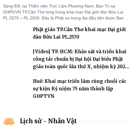
Sáng 8/8, tại Thiền viện Trúc Lâm Phương Nam, Ban Trị sự
GHPGVN TP.Cần Thơ long trọng khai mạc Đại giới đàn Bửu Lai
PL.2570 – PL.2026. Đây là Phật sự trọng đại đầu tiên được Ban Trị
sự triển khai sau thành công của Đại hội Phật giáo thành phố lần
Phật giáo TP.Cần Thơ khai mạc Đại giới
thứ I, thể hiện sự quan tâm đối với công tác truyền giới, đào tạo
Tăng tài và tiếp nối mạng mạch Tăng-g
đàn Bửu Lai PL.2570
[Video] TP. HCM: Khảo sát và triển khai
công tác chuẩn bị Đại hội Đại biểu Phật
giáo toàn quốc lần thứ X, nhiệm kỳ 2026-
2031
Huế: Khai mạc triển lãm cùng chuỗi các
sự kiện Kỷ niệm 75 năm thành lập
GĐPTVN
Lịch sử - Nhân Vật