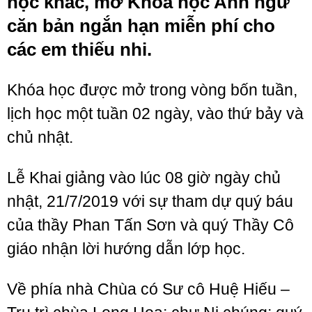
học khác, mở Khoá học Anh ngữ
căn bản ngắn hạn miễn phí cho
các em thiếu nhi.
Khóa học được mở trong vòng bốn tuần,
lịch học một tuần 02 ngày, vào thứ bảy và
chủ nhật.
Lễ Khai giảng vào lúc 08 giờ ngày chủ
nhật, 21/7/2019 với sự tham dự quý báu
của thầy Phan Tấn Sơn và quý Thầy Cô
giáo nhận lời hướng dẫn lớp học.
Về phía nhà Chùa có Sư cô Huệ Hiếu –