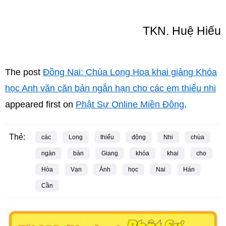
TKN. Huệ Hiếu
The post
Đồng Nai: Chùa Long Hoa khai giảng Khóa
học Anh văn căn bản ngắn hạn cho các em thiếu nhi
appeared first on
Phật Sự Online Miền Đông
.
Thẻ:
các
Long
thiếu
động
Nhi
chùa
ngàn
bàn
Giang
khóa
khai
cho
Hòa
Vạn
Ánh
học
Nai
Hán
Cần