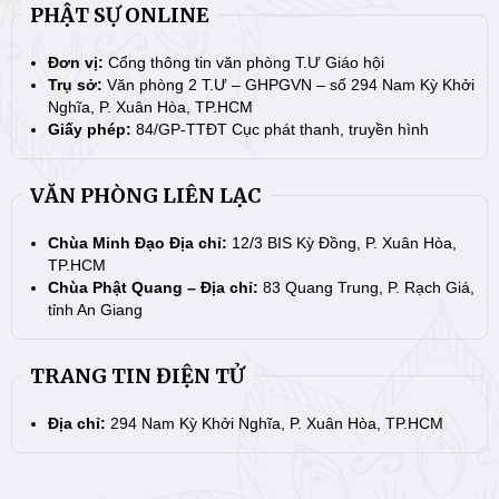
PHẬT SỰ ONLINE
Đơn vị:
Cổng thông tin văn phòng T.Ư Giáo hội
Trụ sở:
Văn phòng 2 T.Ư – GHPGVN – số 294 Nam Kỳ Khởi
Nghĩa, P. Xuân Hòa, TP.HCM
Giấy phép:
84/GP-TTĐT Cục phát thanh, truyền hình
VĂN PHÒNG LIÊN LẠC
Chùa Minh Đạo Địa chỉ:
12/3 BIS Kỳ Đồng, P. Xuân Hòa,
TP.HCM
Chùa Phật Quang – Địa chỉ:
83 Quang Trung, P. Rạch Giá,
tỉnh An Giang
TRANG TIN ĐIỆN TỬ
Địa chỉ:
294 Nam Kỳ Khởi Nghĩa, P. Xuân Hòa, TP.HCM