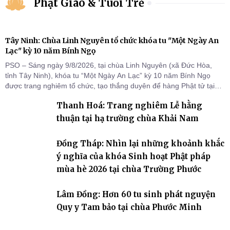
Phật Giáo & Tuổi Trẻ
Tây Ninh: Chùa Linh Nguyên tổ chức khóa tu "Một Ngày An
Lạc" kỳ 10 năm Bính Ngọ
PSO – Sáng ngày 9/8/2026, tại chùa Linh Nguyên (xã Đức Hòa,
tỉnh Tây Ninh), khóa tu “Một Ngày An Lạc” kỳ 10 năm Bính Ngọ
được trang nghiêm tổ chức, tạo thắng duyên để hàng Phật tử tại
gia trở về nương tựa Tam bảo, lắng đọng thân tâm và vun bồi đời
Thanh Hoá: Trang nghiêm Lễ hằng
sống thiện lành.
thuận tại hạ trường chùa Khải Nam
Đồng Tháp: Nhìn lại những khoảnh khắc
ý nghĩa của khóa Sinh hoạt Phật pháp
mùa hè 2026 tại chùa Trường Phước
Lâm Đồng: Hơn 60 tu sinh phát nguyện
Quy y Tam bảo tại chùa Phước Minh